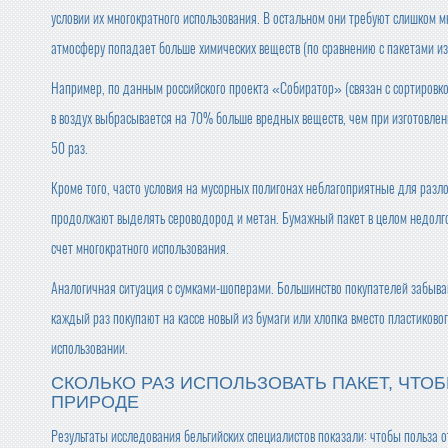
условии их многократного использования. В остальном они требуют слишком мн
атмосферу попадает больше химических веществ (по сравнению с пакетами из
Например, по данным российского проекта «Собиратор» (связан с сортировко
в воздух выбрасывается на 70% больше вредных веществ, чем при изготовлен
50 раз.
Кроме того, часто условия на мусорных полигонах неблагоприятные для разло
продолжают выделять сероводород и метан. Бумажный пакет в целом недолго
счет многократного использования.
Аналогичная ситуация с сумками-шоперами. Большинство покупателей забывают
каждый раз покупают на кассе новый из бумаги или хлопка вместо пластиковог
использовании.
СКОЛЬКО РАЗ ИСПОЛЬЗОВАТЬ ПАКЕТ, ЧТО
ПРИРОДЕ
Результаты исследования бельгийских специалистов показали: чтобы польза о