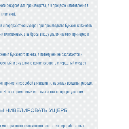
ого ресурсов для производства, а в процессе изготовления в
 пластика).
й и переработкой мусора) при производстве бумажных пакетов
ии пластиковых, а выбросы в воду увеличиваются примерно в
жения бумажного пакета, а потому они не разлагаются и
вечный, и ему сложно компенсировать углеродный след за
 принести их с собой в магазин, и, не желая вредить природе,
о. Но в их применении есть смысл только при регулярном
БЫ НИВЕЛИРОВАТЬ УЩЕРБ
т многоразового пластикового пакета (из переработанных