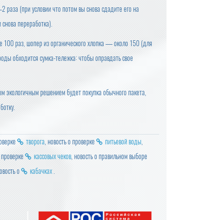
2 раза (при условии что потом вы снова сдадите его на
 снова переработка).
е 100 раз, шопер из органического хлопка — около 150 (для
роды обходится сумка-тележка: чтобы оправдать свое
мым экологичным решением будет покупка обычного пакета,
ботку.
роверке
творога
, новость о проверке
питьевой воды
,
о проверке
кассовых чеков
, новость о правильном выборе
овость о
кабачках
.