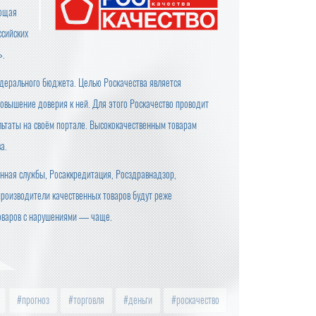
яющая
ссийских
».
дерального бюджета. Целью Роскачества является
овышение доверия к ней. Для этого Роскачество проводит
льтаты на своём портале. Высококачественным товарам
а.
енная службы, Росаккредитация, Росздравнадзор,
производители качественных товаров будут реже
товаров с нарушениями — чаще.
прогноз
торговля
деньги
роскачество