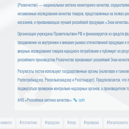
(Роскачество) — национальная система мониторинга качества, осуществл
независимые исследования качества товаров, представленных на полках ро
магазинов, и присваивающая лучшей российской продукции «Знак качества
Организация учреждена Правительством РФ и финансируется из средств фе
продвижение на внутреннем и внешних рынках отечественной продукции и п
веерные исследования товаров народного потребления и публикует их резу
российского производства Роскачество присваивает российский Знак качеств
Результаты тестов используют государственные органы (налоговая и тамож
Роспотребнадзор, Россельхознадзор и Росстандарт). Предполагается, что 
подвергаться проверкам контрольно-надзорных органов, а производители 
АНО «Российская система качества»:
сайт
.
 новости
статистика
продажа
спор
проверка
безопасность