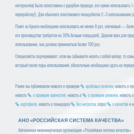
материалов) была сопоставима с ущербом природе, его нужно использовать 1–
переработку!). Для обычного пластикового понадобится 2–3 использования (и
Пакет из бумаги необходимо использовать не менее 8 раз, хлопковый — боле
его производства требуется на 30% больше площадей). Дороже всех для при
использование, она должна применяться более 700 раз.
Специалисты подчеркивают, если вы забываете носить с собой шопер, то са
который после пары использований, обязательно необходимо сдать на перера
Ранее мы публиковали новости о проверке
крабовых палочек
, новость о п
новость
о проверке пряностей
, новость о
о проверке ряженок
, новость 
картофеля
, новость о помидорах
без нитратов
, опрос
о качестве
и н
АНО «РОССИЙСКАЯ СИСТЕМА КАЧЕСТВА»
Автономная некоммерческая организация «Российская система качества»