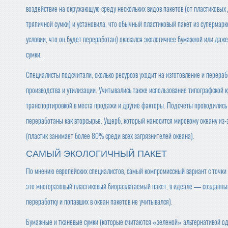
воздействие на окружающую среду нескольких видов пакетов (от пластиковых
тряпичной сумки) и установила, что обычный пластиковый пакет из супермарк
условии, что он будет переработан) оказался экологичнее бумажной или даже
сумки.
Специалисты подсчитали, сколько ресурсов уходит на изготовление и перераб
производства и утилизации. Учитывались также использование типографской 
транспортировкой в места продажи и другие факторы. Подсчеты проводились с
переработаны как вторсырье. Ущерб, который наносится мировому океану из-з
(пластик занимает более 80% среди всех загрязнителей океана).
САМЫЙ ЭКОЛОГИЧНЫЙ ПАКЕТ
По мнению европейских специалистов, самый компромиссный вариант с точки 
это многоразовый пластиковый биоразлагаемый пакет, в идеале — созданный
переработку и попавших в океан пакетов не учитывался).
Бумажные и тканевые сумки (которые считаются «зеленой» альтернативой од