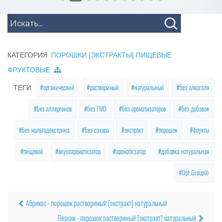
КАТЕГОРИЯ
ПОРОШКИ [ЭКСТРАКТЫ] ПИЩЕВЫЕ
ФРУКТОВЫЕ
органический
растворимый
натуральный
без алкоголя
ТЕГИ
без аллергенов
без ГМО
без ароматизаторов
без добавок
без мальтодекстрина
без сахара
экстракт
порошок
фрукты
пищевой
вкусоароматизатор
ароматизатор
добавка натуральная
Opt Group®
Абрикос - порошок растворимый [экстракт] натуральный
Персик - порошок растворимый [экстракт] натуральный