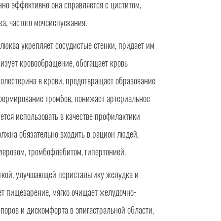
но эффективно она справляется с циститом,
за, частого мочеиспускания.
люква укрепляет сосудистые стенки, придает им
лизует кровообращение, обогащает кровь
холестерина в крови, предотвращает образование
формирование тромбов, понижает артериальное
ется использовать в качестве профилактики
олжна обязательно входить в рацион людей,
лерозом, тромбофлебитом, гипертонией.
ткой, улучшающей перистальтику желудка и
ет пищеварение, мягко очищает желудочно-
апоров и дискомфорта в эпигастральной области,