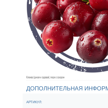
Клюква (дикая и садовая), пюре с сахаром
ДОПОЛНИТЕЛЬНАЯ ИНФОР
АРТИКУЛ: