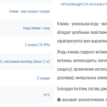
ПРОИЗВОДИТСЯ ИЗ КАЧЕС
Клюква - пюре ягодное с сахаром
Клюква - уникальная ягода - яв
плоды клюквы + сахар
обладает целебными свойствам
характеризуется ярко-выраженн
С сахаром (10-40%)
Ягоды клюквы содержат витамин
катехины, антиоксиданты, пекти
кг), пластиковый контейнер (объем 1,2 кг)
сахарозу), органические кислоты
урсоловая), минеральные элеме
12 месяцев
Благодаря богатому составу дом
-18°C
оказывает антисептическое,