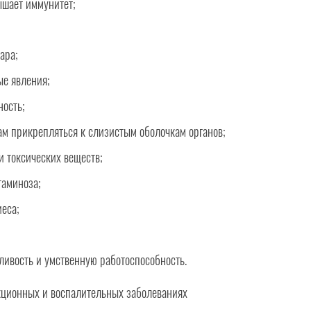
ышает иммунитет;
ара;
ые явления;
ность;
ам прикрепляться к слизистым оболочкам органов;
и токсических веществ;
таминоза;
еса;
ивость и умственную работоспособность.
кционных и воспалительных заболеваниях