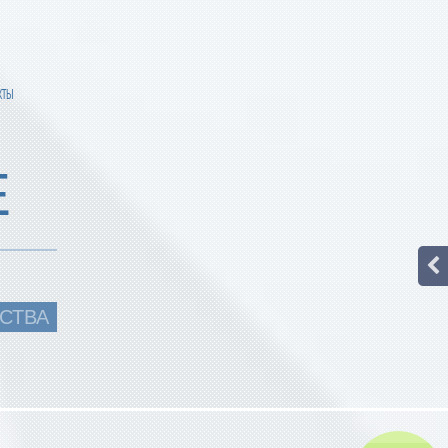
КТЫ
Е
СТВА