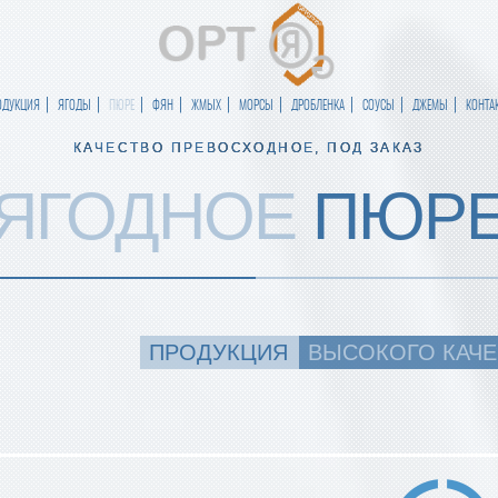
ОДУКЦИЯ
ЯГОДЫ
ПЮРЕ
ФЯН
ЖМЫХ
МОРСЫ
ДРОБЛЕНКА
СОУСЫ
ДЖЕМЫ
КОНТА
КАЧЕСТВО ПРЕВОСХОДНОЕ, ПОД ЗАКАЗ
ЯГОДНОЕ
ПЮР
ПРОДУКЦИЯ
ВЫСОКОГО КАЧЕ