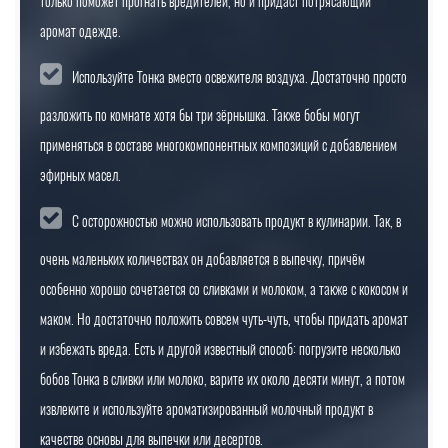
только поможет прогнать вредителей, но и придаст потрясающий
аромат одежде.
Используйте Тонка вместо освежителя воздуха. Достаточно просто
разложить по комнате хотя бы три зёрнышка. Также бобы могут
применяться в составе многокомпонентных композиций с добавлением
эфирных масел.
С осторожностью можно использовать продукт в кулинарии. Так, в
очень маленьких количествах он добавляется в выпечку, причём
особенно хорошо сочетается со сливками и молоком, а также с кокосом и
маком. Но достаточно положить совсем чуть-чуть, чтобы придать аромат
и избежать вреда. Есть и другой известный способ: погрузите несколько
бобов Тонка в сливки или молоко, варите их около десяти минут, а потом
извлеките и используйте ароматизированный молочный продукт в
качестве основы для выпечки или десертов.