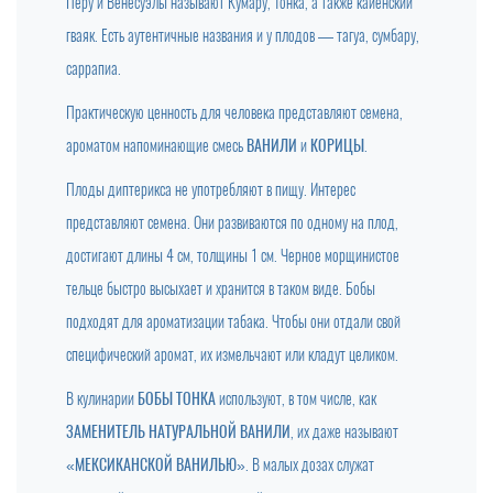
Перу и Венесуэлы называют Кумару, Тонка, а также кайенский
гваяк. Есть аутентичные названия и у плодов — тагуа, сумбару,
саррапиа.
Практическую ценность для человека представляют семена,
ароматом напоминающие смесь
ВАНИЛИ
и
КОРИЦЫ
.
Плоды диптерикса не употребляют в пищу. Интерес
представляют семена. Они развиваются по одному на плод,
достигают длины 4 см, толщины 1 см. Черное морщинистое
тельце быстро высыхает и хранится в таком виде. Бобы
подходят для ароматизации табака. Чтобы они отдали свой
специфический аромат, их измельчают или кладут целиком.
В кулинарии
БОБЫ ТОНКА
используют, в том числе, как
ЗАМЕНИТЕЛЬ НАТУРАЛЬНОЙ ВАНИЛИ
, их даже называют
«МЕКСИКАНСКОЙ ВАНИЛЬЮ»
. В малых дозах служат