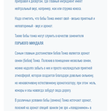
приправой к десертам, где главный ингредиент имеет
нейтральный вкус, например, мак или стружка кокоса.
Надо отметить, что бобы Тонка имеют свой - весьма приятный и
неповторимый - вкус и аромат.
Также бобы тонка могут служить в качестве заменителя
ГОРЬКОГО МИНДАЛЯ
.
Самым главным достоинством бобов Тонка является аромат
семян (бобов) Тонка. Положив в помещении несколько семян,
можно надолго забыть о них и просто наслаждаться приятной
атмосферой, которая создается благодаря довольно сильному,
но ненавязчивому естественному ароматизатору, при этом: моль,
комары и осы навсегда забудут сюда дорогу.
В различных условиях бобы (семена) Тонка источают аромат,
похожий на аромат специй: ванили (не зря «псевдонимом» в