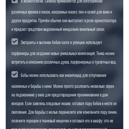
В косметологии. Семена применяются для изготовления
различных кремов и масок, массажных масел, пен и солей для ванн и
других продуктов. Причём обычно они выступают в роли ароматизатора
и придают средствам выраженный миндально-ванильный запах.
Экстракты и вытяжки бобов часто и успешно используют
парфюмеры для создания новых уникальных композиций. Тонка можно
встретить в описаниях различных духов, парфюмерных и туалетных вод.
Бобы можно использовать как инсектицид для отпугивания
насекомых и борьбы с ними. Можно просто разложить несколько зёрен
на подоконнике у окна для предотвращения проникновения в дом
комаров. Если завелись плодовые мошки, оставьте пару бобов в месте их
скопления. Для борьбы с молью перемелите или измельчите пару семян,
положите порошок в тканевый мешочек и оставьте его в шкафу: это не