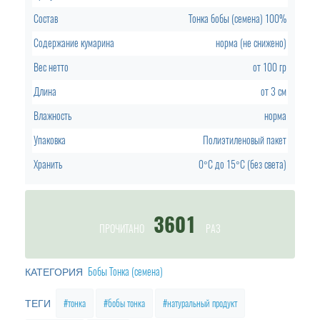
Состав
Тонка бобы (семена) 100%
Содержание кумарина
норма (не снижено)
Вес нетто
от 100 гр
Длина
от 3 см
Влажность
норма
Упаковка
Полиэтиленовый пакет
Хранить
0°C до 15°C (без света)
3601
ПРОЧИТАНО
РАЗ
Бобы Тонка (семена)
КАТЕГОРИЯ
тонка
бобы тонка
натуральный продукт
ТЕГИ