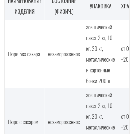
НАИМЕНОВАНИЕ
СОСТОЯНИЕ
УПАКОВКА
ХРАН
ИЗДЕЛИЯ
(ФИЗИЧ.)
асептический
пакет 2 кг, 10
кг, 20 кг,
от 0°С
Пюре без сахара
незамороженное
металлические
+20°С
и картонные
бочки 200 л
асептический
пакет 2 кг, 10
кг, 20 кг,
от 0°С
Пюре с сахаром
незамороженное
металлические
+20°С