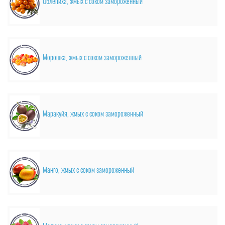
Облепиха, жмых с соком замороженный
Морошка, жмых с соком замороженный
Маракуйя, жмых с соком замороженный
Манго, жмых с соком замороженный