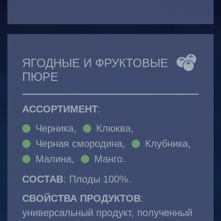
ЯГОДНЫЕ И ФРУКТОВЫЕ
ПЮРЕ
АССОРТИМЕНТ
:
Черника,
Клюква,
Черная смородина,
Клубника,
Малина,
Манго.
СОСТАВ
: Плоды 100%.
СВОЙСТВА ПРОДУКТОВ
:
универсальный продукт, полученный