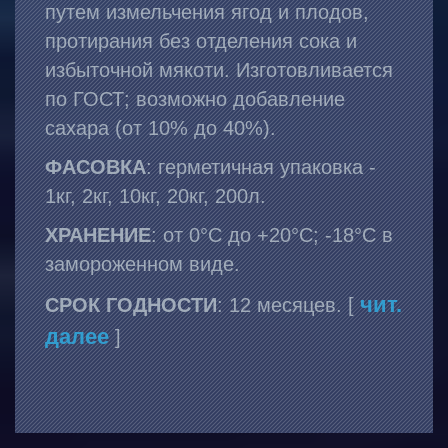
путем измельчения ягод и плодов,
протирания без отделения сока и
избыточной мякоти. Изготовливается
по ГОСТ; возможно добавление
сахара (от 10% до 40%).
ФАСОВКА
: герметичная упаковка -
1кг, 2кг, 10кг, 20кг, 200л.
ХРАНЕНИЕ
: от 0°С до +20°С; -18°С в
замороженном виде.
чит.
СРОК ГОДНОСТИ
: 12 месяцев. [
далее
]