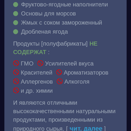
Фруктово-ягодные наполнители
Основы для морсов
Жмых с соком замороженный
Дробленая ягода
Продукты [полуфабрикаты]
НЕ
СОДЕРЖАТ
:
ГМО
Усилителей вкуса
Красителей
Ароматизаторов
Аллергенов
Алкоголя
и др. химии
И являются отличными
высококачественными натуральными
продуктами, произведенными из
чит. далее
природного сырья. [
]