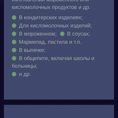
кисломолочных продуктов и др.
В кондитерских изделиях;
Для кисломолочных изделий;
В мороженном;
В соусах;
Мармелад, пастила и т.п.
В выпечке;
В общепите, включая школы и
больницы;
и др.