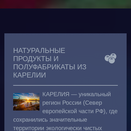
НАТУРАЛЬНЫЕ
ПРОДУКТЫ И
ПОЛУФАБРИКАТЫ ИЗ
КАРЕЛИИ
КАРЕЛИЯ
— уникальный
регион России (Север
европейской части РФ), где
сохранились значительные
территории экологически чистых