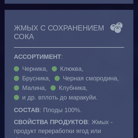
ЖМЫХ С СОХРАНЕНИЕМ
СОКА
АССОРТИМЕНТ
:
Черника,
Клюква,
Брусника,
Черная смородина,
Малина,
Клубника,
и др. вплоть до маракуйи.
СОСТАВ
: Плоды 100%.
СВОЙСТВА ПРОДУКТОВ
: Жмых -
продукт переработки ягод или