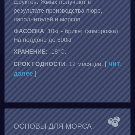
фруктов. Жмых получают в
результате производства пюре,
наполнителей и морсов.
ФАСОВКА
: 10кг - брикет (заморозка).
На поддоне до 500кг
ХРАНЕНИЕ
: -18°С.
чит.
СРОК ГОДНОСТИ
: 12 месяцев. [
далее
]
ОСНОВЫ ДЛЯ МОРСА