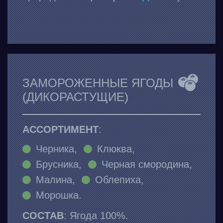
ЗАМОРОЖЕННЫЕ ЯГОДЫ
(ДИКОРАСТУЩИЕ)
АССОРТИМЕНТ
:
Черника,
Клюква,
Брусника,
Черная смородина,
Малина,
Облепиха,
Морошка.
СОСТАВ
: Ягода 100%.