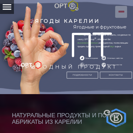
100%
органические пищевые экстракты, созданные по
®
заказу OPT Group
, обеспечат Вас
высококачественным
ингредиентом, позволяющим
придать продукту превосходный
вкус
сырья
ПОДРОБНОСТИ
КОНТАКТЫ
НАТУРАЛЬНЫЕ ПРОДУКТЫ И ПОЛУФ
АБРИКАТЫ ИЗ КАРЕЛИИ