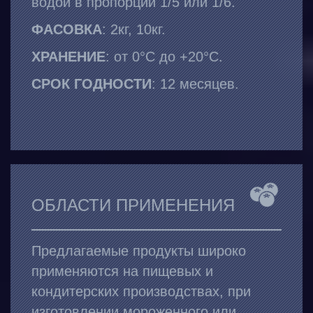
водой в пропорции 1/5 или 1/6.
ФАСОВКА
: 2кг, 10кг.
ХРАНЕНИЕ
: от 0°С до +20°С.
СРОК ГОДНОСТИ
: 12 месяцев.
ОБЛАСТИ ПРИМЕНЕНИЯ
Предлагаемые продукты широко
применяются на пищевых и
кондитерских производствах, при
изготовлении мороженного или