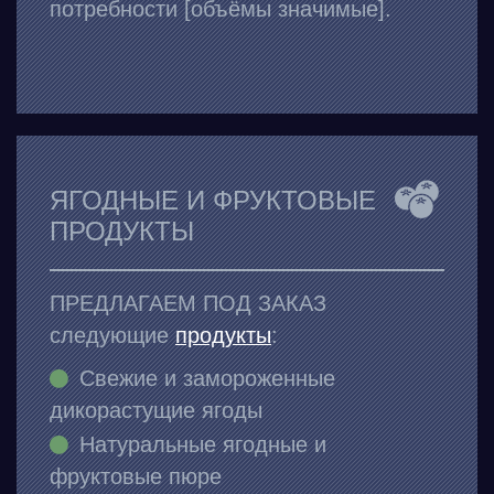
потребности [объёмы значимые].
ЯГОДНЫЕ И ФРУКТОВЫЕ
ПРОДУКТЫ
ПРЕДЛАГАЕМ ПОД ЗАКАЗ
следующие
продукты
:
Свежие и замороженные
дикорастущие ягоды
Натуральные ягодные и
фруктовые пюре