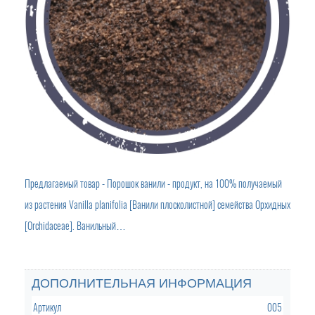
Предлагаемый товар - Порошок ванили - продукт, на 100% получаемый
из растения Vanilla planifolia [Ванили плосколистной] семейства Орхидных
[Orchidaceae]. Ванильный…
ДОПОЛНИТЕЛЬНАЯ ИНФОРМАЦИЯ
Артикул
005