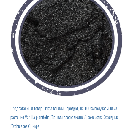
Предлагаемый товар - Икра ванили - продукт, на 100% получаемый из
растения Vanilla planifolia [Ванили плосколистной] семейства Орхидных
[Orchidaceae]. Икра…