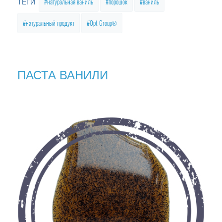
натуральная ваниль
порошок
ваниль
ТЕГИ
натуральный продукт
Opt Group®
ПАСТА ВАНИЛИ