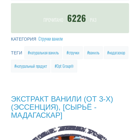
6226
ПРОЧИТАНО
РАЗ
Стручки ванили
КАТЕГОРИЯ
натуральная ваниль
стручки
ваниль
мадагаскар
ТЕГИ
Ваниль - порошок растворимый
натуральный продукт
Opt Group®
[экстракт] натуральный
Экстракт ванили порошковый растворимый
ЭКСТРАКТ ВАНИЛИ (ОТ 3-Х)
(ЭССЕНЦИЯ), [СЫРЬЁ -
МАДАГАСКАР]