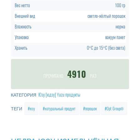
Вес нетто
100 гр
Внешний вид
светло-жёлтый порошок
Влажность
норма
Упаковка
вакуум пакет
Хранить
0°C до 15°C (без света)
4910
ПРОЧИТАНО
РАЗ
Юзу [юдзу] Yuzu продукты
КАТЕГОРИЯ
юзу
натуральный продукт
порошок
Opt Group®
ТЕГИ