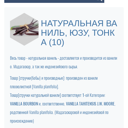
НАТУРАЛЬНАЯ ВА
НИЛЬ, ЮЗУ, ТОНК
А (10)
Весь товар - натуральная ваниль - доставляется и производится из ванили
о. Мадагаскар, а так же индонезийского сырья.
Товар [стручки(бобы) и производные]: произведен из ванили
плосколистной [Vanilla planifolia].
Товар[стручки натуральной ванили] соответствует
1
-ой Категории:
VANILLA BOURBON
и, соответственно,
VANILLA TAHITENSIS J.W. MOORE
,
родственной Vanilla planifolia. (Мадагаскарской и индонезийской по
происхождению)