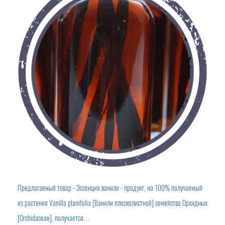
В начало [основная ссылка]
Предлагаемый товар - Эссенция ванили - продукт, на 100% получаемый
из растения Vanilla planifolia [Ванили плосколистной] семейства Орхидных
[Orchidaceae], получается…