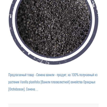
Предлагаемый товар - Семена ванили - продукт, на 100% получаемый из
растения Vanilla planifolia [Ванили плосколистной] семейства Орхидных
[Orchidaceae]. Семена…