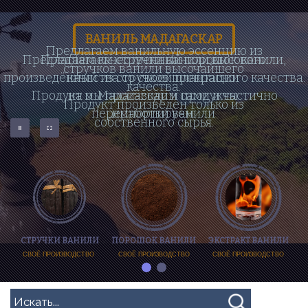
ВАНИЛЬ МАДАГАСКАР
Предлагаем ванильную эссенцию из
Предлагаем качественный порошок ванили,
Предлагаем стручки ванили высокого
стручков ванили высочайшего
произведённый из стручков прекрасного качества.
качества со своей плантации
качества.
Продукт мы производим сами и частично
на о. Мадагаскар и продукты
Продукт произведен только из
переработки ванили
импортируем.
собственного сырья.
СТРУЧКИ ВАНИЛИ
ПОРОШОК ВАНИЛИ
ЭКСТРАКТ ВАНИЛИ
СВОЁ ПРОИЗВОДСТВО
СВОЁ ПРОИЗВОДСТВО
СВОЁ ПРОИЗВОДСТВО