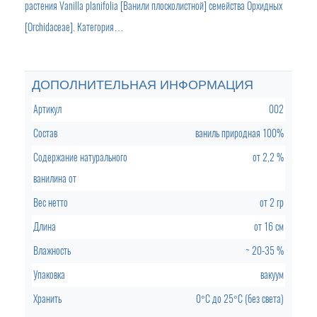
растения Vanilla planifolia [Ванили плосколистной] семейства Орхидных
[Orchidaceae]. Категория…
Паста ванили
Паста ванили
ДОПОЛНИТЕЛЬНАЯ ИНФОРМАЦИЯ
Артикул
002
Состав
ваниль природная 100%
Содержание натурального
от
2,2 %
ванилина от
Вес нетто
от
2 гр
Длина
от
16 см
Икра ванили
Влажность
~
20-35 %
Икра ванили
Упаковка
вакуум
Хранить
0°C
до
25°C (без света)