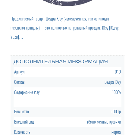
Предлагаемый товар - Цедра Юзу (измельченная, так же иногда
называют гранулы) - - это полностью натуральный продукт. Юзу [Юдзу,
Yuzu]…
ДОПОЛНИТЕЛЬНАЯ ИНФОРМАЦИЯ
Арткул
010
Состав
цедра Юзу
Содержание юзу
100%
Вес нетто
100 гр
Внешний вид
тёмно-желтые кусочки
Влажность
норма