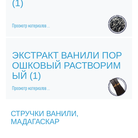
(1)
Семена ванили
Просмотр материалов ...
Семена ванили
ЭКСТРАКТ ВАНИЛИ ПОР
ОШКОВЫЙ РАСТВОРИМ
ЫЙ (1)
Просмотр материалов ...
Порошок Юзу
СТРУЧКИ ВАНИЛИ,
Юзу [юдзу] Yuzu продукты
МАДАГАСКАР