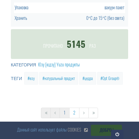
Упаковка
вакуум пакет
Хранить
0°C до 15°C (без света)
5145
ПРОЧИТАНО
РАЗ
Юзу [юдзу] Yuzu продукты
КАТЕГОРИЯ
юзу
натуральный продукт
цедра
Opt Group®
ТЕГИ
1
2
Данный сайт использует файлы
COOKIES
ДОБРО !
Откр