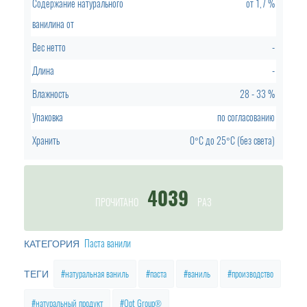
Содержание натурального
от
1,7 %
ванилина от
Вес нетто
-
Длина
-
Влажность
28 - 33 %
Упаковка
по согласованию
Хранить
0°C
до
25°C (без света)
4039
ПРОЧИТАНО
РАЗ
Паста ванили
КАТЕГОРИЯ
натуральная ваниль
паста
ваниль
производство
ТЕГИ
натуральный продукт
Opt Group®