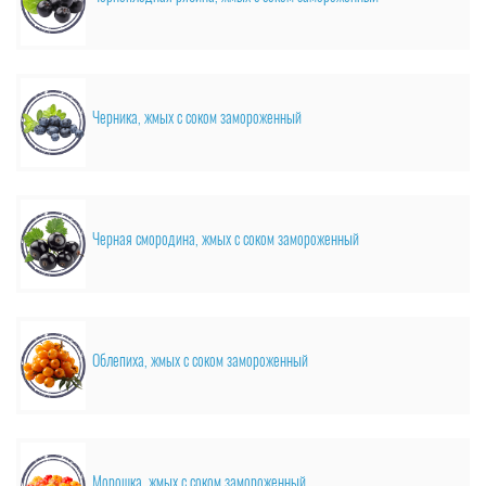
Черника, жмых с соком замороженный
Черная смородина, жмых с соком замороженный
Облепиха, жмых с соком замороженный
Морошка, жмых с соком замороженный