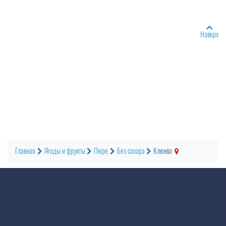
Наверх
Главная
Ягоды и фрукты
Пюре
Без сахара
Клюква