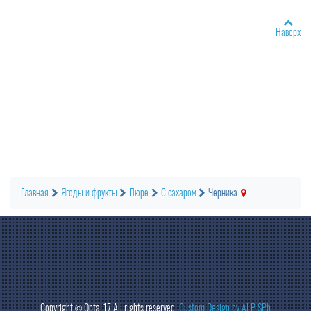
Наверх
Главная
Ягоды и фрукты
Пюре
С сахаром
Черника
Copyright ©
Opta
'17 All rights reserved.
Custom Design by Al.P.SPb