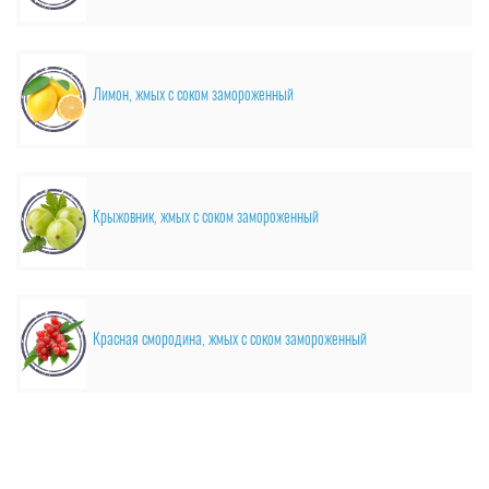
Лимон, жмых с соком замороженный
Крыжовник, жмых с соком замороженный
Красная смородина, жмых с соком замороженный