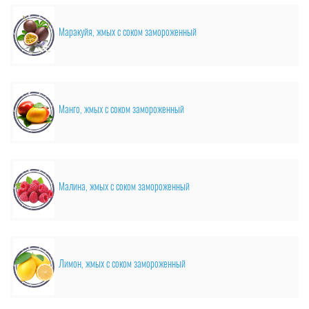
Маракуйя, жмых с соком замороженный
Манго, жмых с соком замороженный
Малина, жмых с соком замороженный
Лимон, жмых с соком замороженный