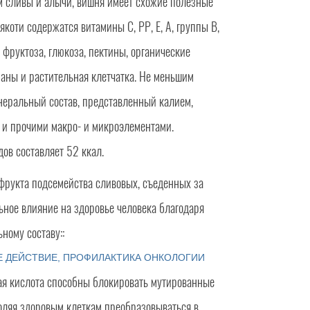
 сливы и алычи, вишня имеет схожие полезные
якоти содержатся витамины С, РР, Е, А, группы В,
 фруктоза, глюкоза, пектины, органические
аны и растительная клетчатка. Не меньшим
неральный состав, представленный калием,
 и прочими макро- и микроэлементами.
ов составляет 52 ккал.
о фрукта подсемейства сливовых, съеденных за
ьное влияние на здоровье человека благодаря
ному составу::
 ДЕЙСТВИЕ, ПРОФИЛАКТИКА ОНКОЛОГИИ
ая кислота способны блокировать мутированные
оляя здоровым клеткам преобразовываться в