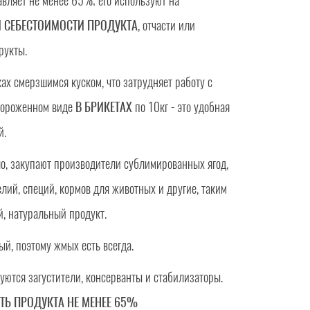
авляет не менее 65%; его используют на
 СЕБЕСТОИМОСТИ ПРОДУКТА
, отчасти или
рукты.
ах смерзшимся куском, что затрудняет работу с
мороженном виде
В БРИКЕТАХ
по 10кг - это удобная
й.
ло, закупают производители сублимированных ягод,
лий, специй, кормов для животных и другие, таким
й, натуральный продукт.
й, поэтому жмых есть всегда.
уются загустители, консерванты и стабилизаторы.
ТЬ ПРОДУКТА НЕ МЕНЕЕ 65%