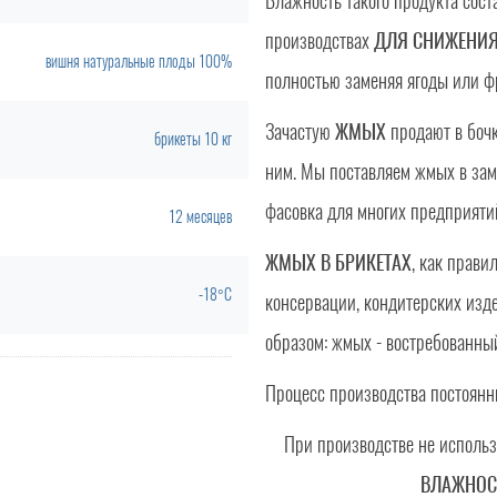
Влажность такого продукта сост
производствах
ДЛЯ СНИЖЕНИЯ
вишня натуральные плоды 100%
полностью заменяя ягоды или ф
Зачастую
ЖМЫХ
продают в бочк
брикеты 10 кг
ним. Мы поставляем жмых в за
фасовка для многих предприяти
12 месяцев
ЖМЫХ В БРИКЕТАХ
, как прави
-18°C
консервации, кондитерских изде
образом: жмых - востребованны
Процесс производства постоянны
При производстве не использ
ВЛАЖНОС