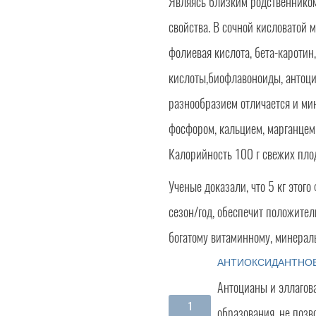
Являясь близким родственником
свойства. В сочной кисловатой м
фолиевая кислота, бета-каротин,
кислоты,биофлавоноиды, антоци
разнообразием отличается и ми
фосфором, кальцием, марганцем
Калорийность 100 г свежих плод
Ученые доказали, что 5 кг этог
сезон/год, обеспечит положител
богатому витаминному, минераль
АНТИОКСИДАНТНОЕ
Антоцианы и эллагов
образования, не позв