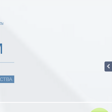
КТЫ
М
СТВА