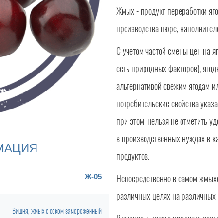
Жмых - продукт переработки яго
производства пюре, наполнителе
С учетом частой смены цен на я
есть природных факторов), яго
альтернативой свежим ягодам или
потребительские свойства указ
при этом: нельзя не отметить у
в производственных нуждах в к
МАЦИЯ
продуктов.
Ж-05
Непосредственно в самом жмыхе 
различных целях на различных 
Вишня, жмых с соком замороженный