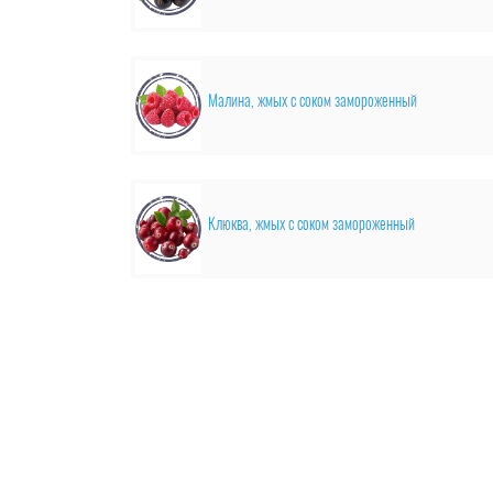
Малина, жмых с соком замороженный
Клюква, жмых с соком замороженный