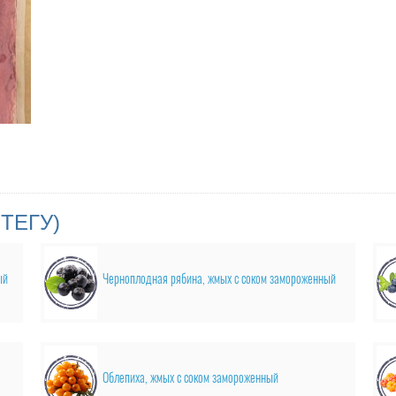
ТЕГУ)
ый
Черноплодная рябина, жмых с соком замороженный
Облепиха, жмых с соком замороженный