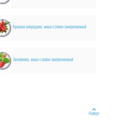
Красная смородина, жмых с соком замороженный
Земляника, жмых с соком замороженный
Наверх