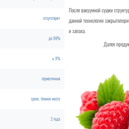
После вакуумной сушки структур
отсутствуют
данной технологии закрытопорис
и запаха.
до 99%
Далее продук
≤ 8%
герметичная
сухое, тёмное место
2 года