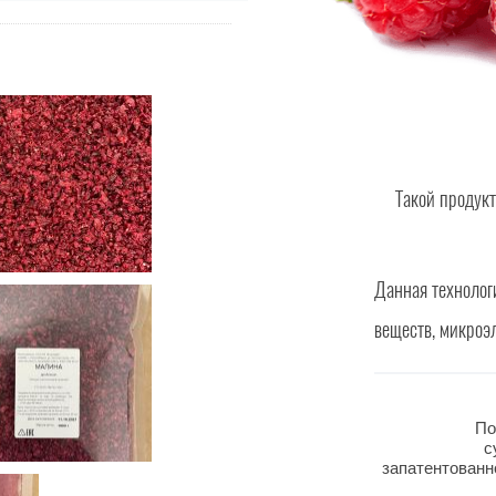
Такой продук
Данная технолог
веществ, микроэ
По
с
запатентованн