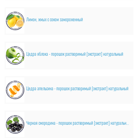
Лимон, жмых с соком замороженный
Цедра яблока - порошок растворимый [экстракт] натуральный
Цедра апельсина - порошок растворимый [экстракт] натуральный
Черная смородина - порошок растворимый [экстракт] натуральный