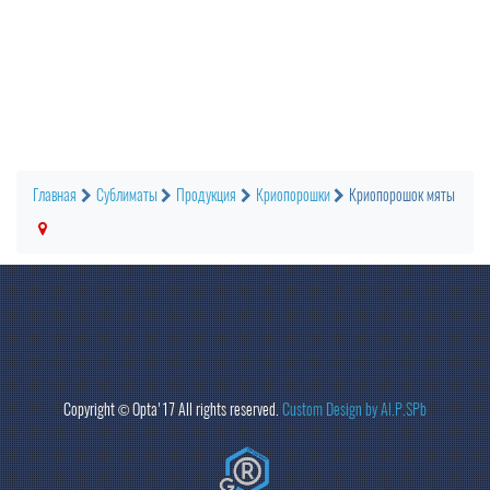
Главная
Сублиматы
Продукция
Криопорошки
Криопорошок мяты
Copyright ©
Opta
'17 All rights reserved.
Custom Design by Al.P.SPb