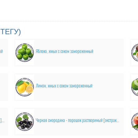
ТЕГУ)
ый
Яблоко, жмых с соком замороженный
Лимон, жмых с соком замороженный
Цедра апельсина - порошок растворимый [экстракт] натуральный
Черная смородина - порошок растворимый [экстракт] натуральный