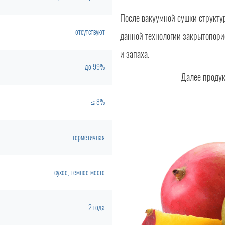
После вакуумной сушки структур
отсутствуют
данной технологии закрытопорис
и запаха.
до 99%
Далее продук
≤ 8%
герметичная
сухое, тёмное место
2 года