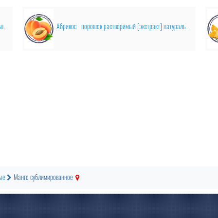
Ананас - порошок растворимый [экстракт] натуральный
Абрикос - порошок растворимый [экстракт] натуральный
ые
Манго сублимированное