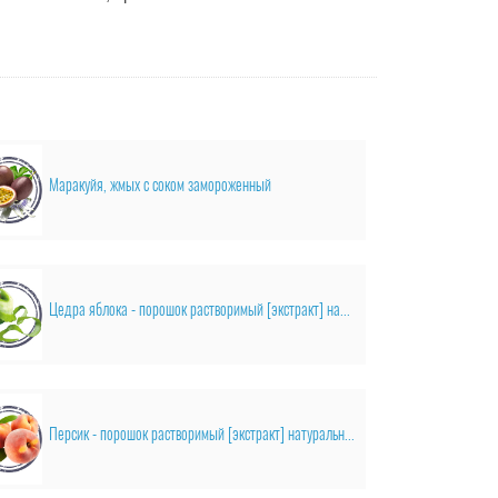
Маракуйя, жмых с соком замороженный
Цедра яблока - порошок растворимый [экстракт] натуральный
Персик - порошок растворимый [экстракт] натуральный