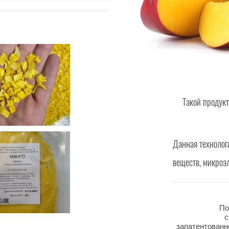
Такой продук
Данная технолог
веществ, микроэ
По
с
запатентованн