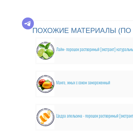
ПОХОЖИЕ МАТЕРИАЛЫ (ПО 
Лайм- порошок растворимый [экстракт] натуральн
Манго, жмых с соком замороженный