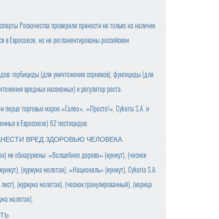
сперты Роскачества проверили пряности не только на наличие
я в Евросоюзе, но не регламентированы российским
идов: гербициды (для уничтожения сорняков), фунгициды (для
чтожения вредных насекомых) и регулятор роста.
м перце торговых марок «Галео», «Просто!», Cykoria S.A. и
нных в Евросоюзе) 62 пестицидов.
НЕСТИ ВРЕД ЗДОРОВЬЮ ЧЕЛОВЕКА
вах) не обнаружены: «Волшебное дерево» (кунжут), (чеснок
нжут), (куркума молотая), «Националь» (кунжут), Cykoria S.A.
 лист), (куркума молотая), (чеснок гранулированный), (корица
кума молотая).
СТЬ