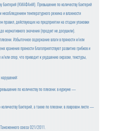
ву бактерий (КМАФАнМ). Превышение по количеству бактерий
сти несоблюдением температурного режима и влажности
ем правил, действующих на предприятии на стадии упаковки
 до нормативного значения (продукт не досушили).
лесени. Избыточное содержание влаги в пряности и/или
емя хранения пряности благоприятствуют развитию грибков и
 и/или спор, что приводит к ухудшению окраски, текстуры,
о нарушений:
ревышение по количеству по плесени; в куркуме —
 количеству бактерий, а также по плесени; в лавровом листе —
 Таможенного союза 021/2011.