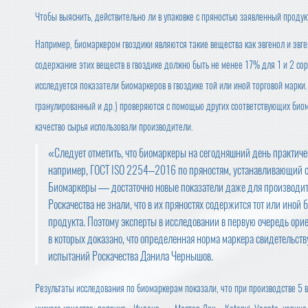
Чтобы выяснить, действительно ли в упаковке с пряностью заявленный проду
Например, биомаркером гвоздики являются такие вещества как эвгенол и эвг
содержание этих веществ в гвоздике должно быть не менее 17% для 1 и 2 со
исследуется показатели биомаркеров в гвоздике той или иной торговой марки.
гранулированный и др.) проверяются с помощью других соответствующих биом
качество сырья использовали производители.
«Следует отметить, что биомаркеры на сегодняшний день практиче
например, ГОСТ ISO 2254–2016 по пряностям, устанавливающий су
Биомаркеры — достаточно новые показатели даже для производит
Роскачества не знали, что в их пряностях содержится тот или иной
продукта. Поэтому эксперты в исследовании в первую очередь ор
в которых доказано, что определенная норма маркера свидетельств
испытаний Роскачества Данила Чернышов.
Результаты исследования по биомаркерам показали, что при производстве 5 в