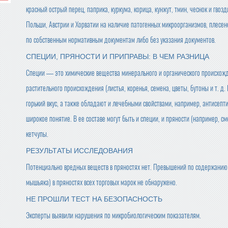
красный острый перец, паприка, куркума, корица, кунжут, тмин, чеснок и гвоз
Польши, Австрии и Хорватии на наличие патогенных микроорганизмов, плесен
по собственным нормативным документам либо без указания документов.
СПЕЦИИ, ПРЯНОСТИ И ПРИПРАВЫ: В ЧЕМ РАЗНИЦА
Специи — это химические вещества минерального и органического происхождени
растительного происхождения (листья, коренья, семена, цветы, бутоны и т. д
горький вкус, а также обладают и лечебными свойствами, например, антисе
широкое понятие. В ее составе могут быть и специи, и пряности (например, см
кетчупы.
РЕЗУЛЬТАТЫ ИССЛЕДОВАНИЯ
Потенциально вредных веществ в пряностях нет. Превышений по содержанию 
мышьяка) в пряностях всех торговых марок не обнаружено.
НЕ ПРОШЛИ ТЕСТ НА БЕЗОПАСНОСТЬ
Эксперты выявили нарушения по микробиологическим показателям.