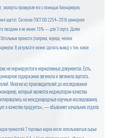
кт, эксперты проверяли его с помощью биомаркеров.
енил ацетат. Согласно ГОСТ ISO 2254–2016 суммарное
рта гвоздики и не менее 15% — для 3 сорта. Далее
 Остальные пряности (паприка, корица, чеснок
аркеров. В результате можно сделать вывод о том, какое
ски не нормируются в нормативных документах. Есть,
ммарное содержание эвгенола и эвгенила ацетата.
елей. Многие из производителей до исследования
 биомаркер, который является индикатором качества
иентировались на международные научные исследования,
ует о качестве продукта», — объясняет начальник отдела
идов пряностей 7 торговых марок могло использоваться сырье