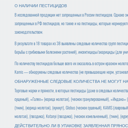
О НАЛИЧИИ ПЕСТИЦИДОВ
В исследованной продукции нет запрещенных в России пестицидов. Однако эк
запрещенных в РФ пестицидов, но также и на пестициды, которые нормируютс
законодательством.
В результате в 18 товарах из 38 выявлены следовые количества групп пестиц
борьбы с грибковыми болезнями растений), инсектициды/акарициды (для уни
По количеству пестицидов больше всего их оказалось в остром красном молото
Kamis — обнаружены следовые количества (не превышающие норм, установле
ОБНАРУЖЕННЫЕ СЛЕДОВЫЕ КОЛИЧЕСТВА НЕ МОГУТ НА
Торговые марки и пряности, в которых пестициды (даже в следовых количест
сущеный), «Галео» (корица молотая), (чеснок гранулированный), «Индана» (ку
(тмин), (корица молотая), (кунжут), Globus (чеснок сушеный), KAMIS (лавровый
молотая), (гвоздика), Kotanyi (гвоздика), (чеснок измельченный), (тмин), (кур
ДЕЙСТВИТЕЛЬНО ЛИ В УПАКОВКЕ ЗАЯВЛЕННАЯ ПРЯНО