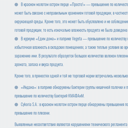
В красном молотом остром перце «Просто!» — превышение по количест
может быть связано с неправильным хранением готовой продукции, в частно
окружающей среды. Кроме того, это может быть обусловлено и не соблюдени
готовой продукции, то есть изначально влажность продукта не была доведена
В куркуме «Едим дома» и паприке Vegeta — превышение по количеству п
избыточная влажность в складских помещениях, а также теплые условия во вр
заражению ими. В результате образуется большое количество волокон плесени
аромата, запаха и вкуса продукта.
Кроме того, в пряностях одной и той же торговой марки встречались нескольк
«Индана»: в паприке обнаружены бактерии группы кишечной палочки и п
превышение по количеству бактерий КМАФАнМ.
Cykoria S.A.: в красном молотом остром перце обнаружены превышения по
превышение по плесени.
Выявленные несоответствия являются нарушениями технического регламента