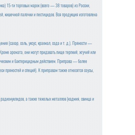
дика) 15-ти торговых марок (всего — 38 товаров) из России,
ей, кишечной палочки и пестицидов. Вся продукция изготовлена
я (сахар, соль, уксус, крахмал, сода и т. д.). Пряности —
. Кроме аромата, они могут придавать пище терпкий, жгучий или
птическим и бактерицидным действием. Приправа — более
еси пряностей и специй). К приправам также относятся соусы,
радионуклидов, а также тяжелых металлов (кадмия, свинца и