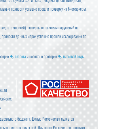
 молотая Cykoria S.A. и Haas, гвоздика целая «Индана»,
стальные пряности успешно прошли проверку на биомаркеры.
6 видов пряностей) эксперты не выявили нарушений по
о, пряности данных марок успешно прошли исследование по
роверке
творога
и новость о проверке
питьевой воды
.
яющая
ссийских
».
дерального бюджета. Целью Роскачества является
овышение доверия к ней. Для этого Роскачество проводит