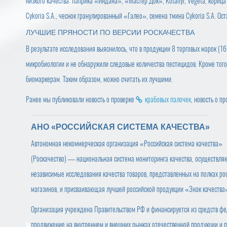
низкого качества: паприка «Индана», «Мастер Док», Kotanyi, Vegeta, корица
Cykoria S.A., чеснок гранулированный «Галео», семена тмина Cykoria S.A. О
ЛУЧШИЕ ПРЯНОСТИ ПО ВЕРСИИ РОСКАЧЕСТВА
В результате исследования выяснилось, что в продукции 8 торговых марок (1
микробиологии и не обнаружили следовые количества пестицидов. Кроме тог
биомаркерам. Таким образом, можно считать их лучшими.
Ранее мы публиковали новость о проверке
крабовых палочек
, новость о п
АНО «РОССИЙСКАЯ СИСТЕМА КАЧЕСТВА»
Автономная некоммерческая организация «Российская система качества»
(Роскачество) — национальная система мониторинга качества, осуществл
независимые исследования качества товаров, представленных на полках ро
магазинов, и присваивающая лучшей российской продукции «Знак качества
Организация учреждена Правительством РФ и финансируется из средств фе
продвижение на внутреннем и внешних рынках отечественной продукции и п