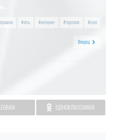
правила
сеть
интернет
торговля
ozon
Вперёд
LEGRAM
ОДНОКЛАССНИКИ