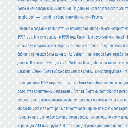
более 9 млн товарных наименований. По данным исследовательского агентс
Insight, Ozon — третий по обороту онлайн-магазин России.
Решение о создании на паритетных началах полнопрофильного интернет-м
1997 года. Магазин основан в 1998 году Санкт-Петербургской компанией «R
сервис для продажи книг и видео (VHS) через Интернет. Созданию магазина
библиографической базы данных «Ad Verbum», на которой были отработан
данных. В начале 1998 года к «Ad Verbum» была добавлена также функци
магазина «Озон» было выбрано как «лёгкое слово», символизирующее «газ
После дефолта 1998 года издательство «Terra Fantastica» не смогло продо
долю, став единственным владельцем Ozon.ru. Быстрый рост оборота инте
пересматривать использовавшиеся ранее принципы логистики, из-за чего на
обработки заказов в октябре был приостановлен приём новых заказов (одна
Несмотря на это в ноябре был поставлен абсолютный рекорд по числу заказо
выросли до 200 тысяч рублей. В этот период функции директора проекта в