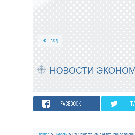
ПРОВОДИТЬ ВНЕЗАПНЫЕ ПРОВЕРКИ
ОБЩЕПИТА И ПРОДАВЦОВ БУДЕТ РО
СПОТРЕБНАДЗОР
КОМПАНИЯ «ЯНДЕКС МАРКЕТ» ЗАРЕ
ГИСТРИРОВАЛА НОВЫЙ ТОРГОВЫЙ З
НАК
Назад
МИНПРОМТОРГ РОССИИ УТВЕРДИЛ И
ЗМЕНЕНИЯ В ПЕРЕЧЕНЬ ПРОДУКЦИИ
ДЛЯ ПАРАЛЛЕЛЬНОГО ИМПОРТА
НОВОСТИ ЭКОНО
FACEBOOK
T
Главная
Новости
Ozon приостановил оплату при получени