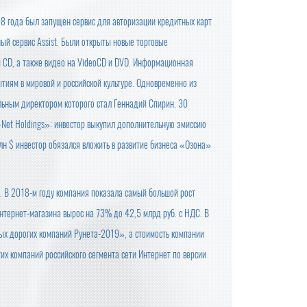
98 года был запущен сервис для авторизации кредитных карт
ый сервис Assist. Были открыты новые торговые
и CD, а также видео на VideoCD и DVD. Информационная
тиям в мировой и российской культуре. Одновременно из
ьным директором которого стал Геннадий Спирин. 30
-Net Holdings»: инвестор выкупил дополнительную эмиссию
млн $ инвестор обязался вложить в развитие бизнеса «Озона»
. В 2018-м году компания показала самый большой рост
нтернет-магазина вырос на 73% до 42,5 млрд руб. с НДС. В
мых дорогих компаний Рунета-2019», а стоимость компании
гих компаний российского сегмента сети Интернет по версии