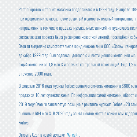
Рост оборотов интернет-магазина продолжился и в 1999 году. В апреле 19
при оформлении заказов, позже развитый в самостоятельный авторизационн
направления, в том числе продажа музыкальных записей на аудиокассетах 
составляющая проекта была расширена новостной лентой, посвящёной собы
Ozon.ru выделено самостоятельное юридическое лицо ООО «Озон», генерал
декабря 1999 года был подписан договор с инвестиционной компанией «ru
акций компании за 1,8 млн $ и получил контрольный пакет акций. Ещё 1,2 
в течение 2000 года.
В феврале 2016 года журнал Forbes оценил стоимость компании в $680 млн
продаж за 10 лет существования. По информации самой компании, оборот и
2019 году Ozon.ru занял пятую позицию в рейтинге журнала Forbes «20 са
оценили в 694 млн $. В 2020 году занял шестое место в списке самых доро
Forbes.
Открыть Ozon в новой вкладке:
сайт
.