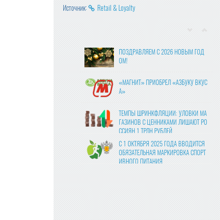
Источник:
Retail & Loyalty
ПОЗДРАВЛЯЕМ С 2026 НОВЫМ ГОД
ОМ!
«МАГНИТ» ПРИОБРЕЛ «АЗБУКУ ВКУС
А»
ТЕМПЫ ШРИНКФЛЯЦИИ: УЛОВКИ МА
ГАЗИНОВ С ЦЕННИКАМИ ЛИШАЮТ РО
ССИЯН 1 ТРЛН РУБЛЕЙ
С 1 ОКТЯБРЯ 2025 ГОДА ВВОДИТСЯ
ОБЯЗАТЕЛЬНАЯ МАРКИРОВКА СПОРТ
ИВНОГО ПИТАНИЯ
ВЛАСТИ УТВЕРДИЛИ ФИНАЛЬНЫЕ ПР
АВКИ В ЗАКОНОПРОЕКТ О ЦИФРОВЫ
Х ПЛАТФОРМАХ
МОЛОКО В КАЖДОМ ВОСЬМОМ ЧЕКЕ:
«ПЯТЁРОЧКА» ОТМЕЧАЕТ РОСТ ПРОД