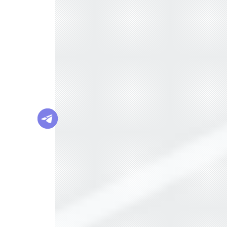
ГОДОВАЯ ИНФЛЯЦИЯ В НОЯБРЕ УСК
ОРИЛАСЬ
ГРЕЧКА, ЧАЙ И САХАР ПОДЕШЕВЕЛИ
В НОЯБРЕ
ВСЕМИРНАЯ РАСПРОДАЖА: КАК 11.1
1 СТАЛ ДНЕМ ШОПИНГА?
ИДЕЯ ПРЕДЕЛЬНЫХ ЦЕН НА ПРОДУК
ТЫ НЕ ОДОБРЕНА ВЛАСТЯМИ
OZON ПРИОСТАНОВИЛ ОПЛАТУ ПРИ
ПОЛУЧЕНИИ
БАЗОВЫЕ ПРОДУКТЫ В ТОРГОВЫХ С
ЕТЯХ ПОДЕШЕВЕЛИ В СЕНТЯБРЕ НА 1,
2%
ЦЕНЫ НА ПРОДУКТЫ В КРУПНЕЙШИ
Х ТОРГОВЫХ СЕТЯХ ПРОВЕРИТ ФАС