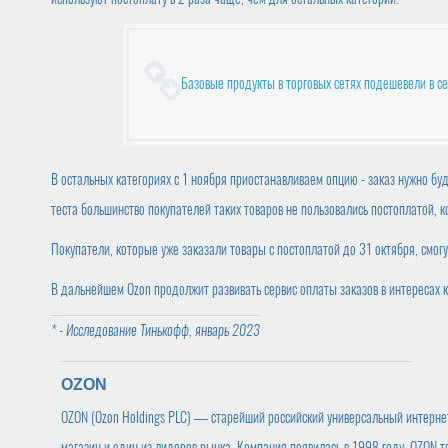
Базовые продукты в торговых сетях подешевели в с
В остальных категориях с 1 ноября приостанавливаем опцию - заказ нужно б
теста большинство покупателей таких товаров не пользовались постоплатой, к
Покупатели, которые уже заказали товары с постоплатой до 31 октября, смогу
В дальнейшем Ozon продолжит развивать сервис оплаты заказов в интересах к
* - Исследование Тинькофф, январь 2023
OZON
OZON (Ozon Holdings PLC) — старейший российский универсальный интерне
магазин и один из лидеров рынка. Компания появилась в 1998 году. OZON т