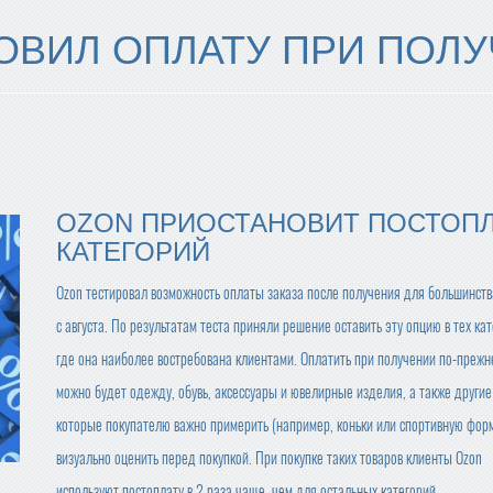
ОВИЛ ОПЛАТУ ПРИ ПОЛ
OZON ПРИОСТАНОВИТ ПОСТОПЛ
КАТЕГОРИЙ
Ozon тестировал возможность оплаты заказа после получения для большинств
с августа. По результатам теста приняли решение оставить эту опцию в тех кат
где она наиболее востребована клиентами. Оплатить при получении по-прежн
можно будет одежду, обувь, аксессуары и ювелирные изделия, а также другие
которые покупателю важно примерить (например, коньки или спортивную фор
визуально оценить перед покупкой. При покупке таких товаров клиенты Ozon
используют постоплату в 2 раза чаще, чем для остальных категорий.