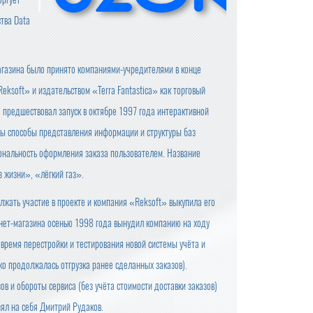
тва Data
агазина было принято компаниями-учредителями в конце
eksoft» и издательством «Terra Fantastica» как торговый
 предшествовал запуск в октябре 1997 года интерактивной
ы способы представления информации и структуры баз
ональность оформления заказа пользователем. Название
 жизни», «лёгкий газ».
лжать участие в проекте и компания «Reksoft» выкупила его
рнет-магазина осенью 1998 года вынудил компанию на ходу
 время перестройки и тестирования новой системы учёта и
ко продолжалась отгрузка ранее сделанных заказов).
в и обороты сервиса (без учёта стоимости доставки заказов)
зял на себя Дмитрий Рудаков.