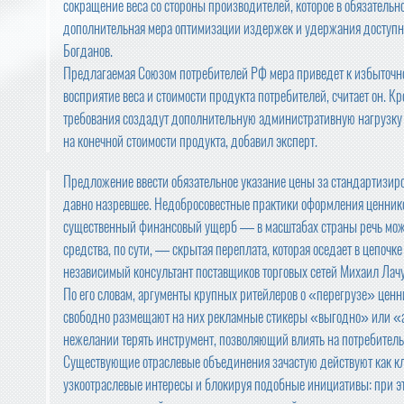
сокращение веса со стороны производителей, которое в обязательн
дополнительная мера оптимизации издержек и удержания доступн
Богданов.
Предлагаемая Союзом потребителей РФ мера приведет к избыточн
восприятие веса и стоимости продукта потребителей, считает он. Кр
требования создадут дополнительную административную нагрузку н
на конечной стоимости продукта, добавил эксперт.
Предложение ввести обязательное указание цены за стандартизи
давно назревшее. Недобросовестные практики оформления ценнико
существенный финансовый ущерб — в масштабах страны речь може
средства, по сути, — скрытая переплата, которая оседает в цепо
независимый консультант поставщиков торговых сетей Михаил Лачу
По его словам, аргументы крупных ритейлеров о «перегрузе» ценн
свободно размещают на них рекламные стикеры «выгодно» или «акц
нежелании терять инструмент, позволяющий влиять на потребительс
Существующие отраслевые объединения зачастую действуют как кл
узкоотраслевые интересы и блокируя подобные инициативы: при э