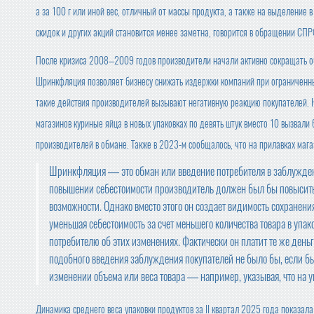
а за 100 г или иной вес, отличный от массы продукта, а также на выделение
скидок и других акций становится менее заметна, говорится в обращении СПР
После кризиса 2008–2009 годов производители начали активно сокращать об
Шринкфляция позволяет бизнесу снижать издержки компаний при ограниченны
такие действия производителей вызывают негативную реакцию покупателей. Н
магазинов куриные яйца в новых упаковках по девять штук вместо 10 вызвали
производителей в обмане. Также в 2023-м сообщалось, что на прилавках магаз
Шринкфляция — это обман или введение потребителя в заблуждени
повышении себестоимости производитель должен был бы повысить 
возможности. Однако вместо этого он создает видимость сохранен
уменьшая себестоимость за счет меньшего количества товара в упа
потребителю об этих изменениях. Фактически он платит те же деньги
подобного введения заблуждения покупателей не было бы, если б
изменении объема или веса товара — например, указывая, что на уп
Динамика среднего веса упаковки продуктов за II квартал 2025 года показа