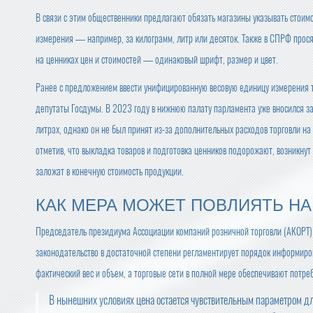
В связи с этим общественники предлагают обязать магазины указывать стоим
измерения — например, за килограмм, литр или десяток. Также в СПРФ прос
на ценниках цен и стоимостей — одинаковый шрифт, размер и цвет.
Ранее с предложением ввести унифицированную весовую единицу измерения 
депутаты Госдумы. В 2023 году в нижнюю палату парламента уже вносился з
литрах, однако он не был принят из-за дополнительных расходов торговли на
отметив, что выкладка товаров и подготовка ценников подорожают, возникну
заложат в конечную стоимость продукции.
КАК МЕРА МОЖЕТ ПОВЛИЯТЬ НА
Председатель президиума Ассоциации компаний розничной торговли (АКОРТ)
законодательство в достаточной степени регламентирует порядок информиров
фактический вес и объем, а торговые сети в полной мере обеспечивают потре
В нынешних условиях цена остается чувствительным параметром дл