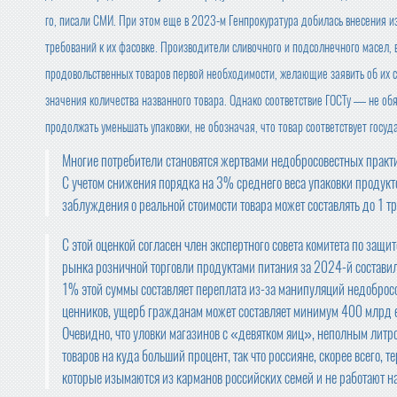
го, писали СМИ. При этом еще в 2023-м Генпрокуратура добилась внесения и
требований к их фасовке. Производители сливочного и подсолнечного масел, в
продовольственных товаров первой необходимости, желающие заявить об их 
значения количества названного товара. Однако соответствие ГОСТу — не об
продолжать уменьшать упаковки, не обозначая, что товар соответствует госуд
Многие потребители становятся жертвами недобросовестных практи
С учетом снижения порядка на 3% среднего веса упаковки продук
заблуждения о реальной стоимости товара может составлять до 1 
С этой оценкой согласен член экспертного совета комитета по защ
рынка розничной торговли продуктами питания за 2024-й составил
1% этой суммы составляет переплата из-за манипуляций недоброс
ценников, ущерб гражданам может составляет минимум 400 млрд е
Очевидно, что уловки магазинов с «девятком яиц», неполным лит
товаров на куда больший процент, так что россияне, скорее всего, 
которые изымаются из карманов российских семей и не работают н