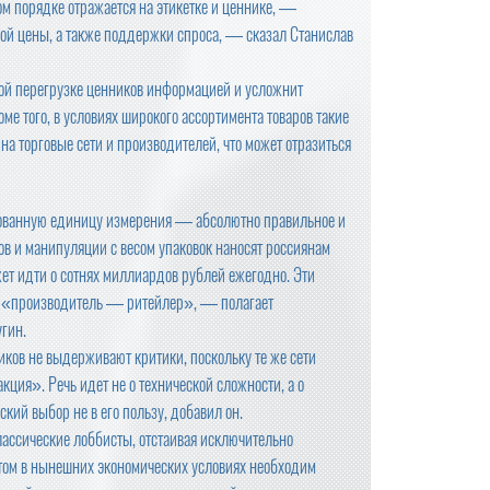
ом порядке отражается на этикетке и ценнике, —
ой цены, а также поддержки спроса, — сказал Станислав
ой перегрузке ценников информацией и усложнит
оме того, в условиях широкого ассортимента товаров такие
а торговые сети и производителей, что может отразиться
рованную единицу измерения — абсолютно правильное и
в и манипуляции с весом упаковок наносят россиянам
т идти о сотнях миллиардов рублей ежегодно. Эти
чке «производитель — ритейлер», — полагает
гин.
иков не выдерживают критики, поскольку те же сети
ия». Речь идет не о технической сложности, а о
кий выбор не в его пользу, добавил он.
ассические лоббисты, отстаивая исключительно
том в нынешних экономических условиях необходим