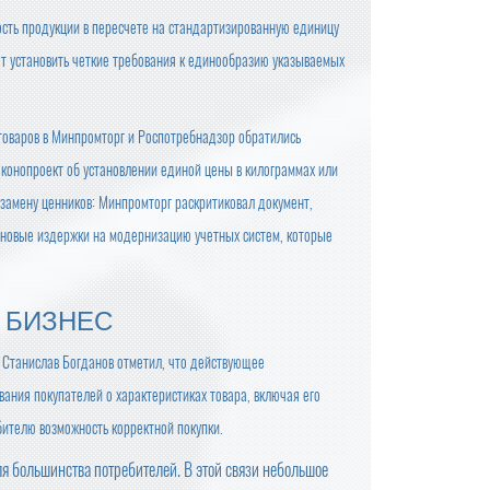
ость продукции в пересчете на стандартизированную единицу
ят установить четкие требования к единообразию указываемых
товаров в Минпромторг и Роспотребнадзор обратились
аконопроект об установлении единой цены в килограммах или
 замену ценников: Минпромторг раскритиковал документ,
т новые издержки на модернизацию учетных систем, которые
 БИЗНЕС
 Станислав Богданов отметил, что действующее
ания покупателей о характеристиках товара, включая его
бителю возможность корректной покупки.
я большинства потребителей. В этой связи небольшое