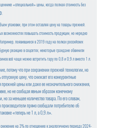
 в ценнике «специальной» цены, когда полная стоимость без
Ф.
ъем упаковки, при этом оставляя цену на товары прежней.
х возможностях повышать стоимость продукции, но нередко
апример, появившиеся в 2019 году на полках российских
 бурную реакцию в соцсетях, некоторые граждане обвинили
инов всё чаще можно встретить тару по 0,8 и 0,9 л вместо 1 л.
е, потому что при сохранении прежней технологии, но
отпускную цену, что снижает его конкурентные
ия прежней цены или даже ее незначительного снижения,
ковке, но не сообщая явным образом конечному
, но за меньшее количество товара. По его словам,
ы производители прямо сообщали потребителю об
аковке «теперь не 1 л, а 0,9 л».
ла снижение на 3% по отношению к аналогичному периоду 2024-