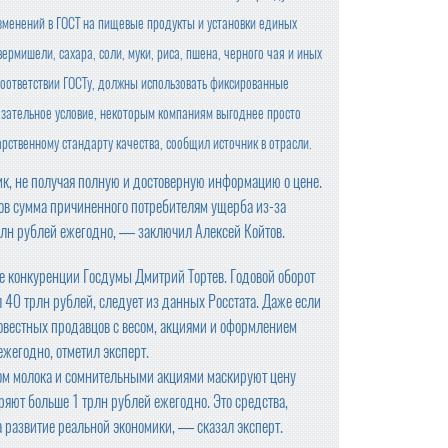
зменений в ГОСТ на пищевые продукты и установки единых
ермишели, сахара, соли, муки, риса, пшена, черного чая и иных
соответствии ГОСТу, должны использовать фиксированные
язательное условие, некоторым компаниям выгоднее просто
арственному стандарту качества, сообщил источник в отрасли.
к, не получая полную и достоверную информацию о цене.
тов сумма причиненного потребителям ущерба из-за
трлн рублей ежегодно, — заключил Алексей Койтов.
ите конкуренции Госдумы Дмитрий Тортев. Годовой оборот
 40 трлн рублей, следует из данных Росстата. Даже если
овестных продавцов с весом, акциями и оформлением
жегодно, отметил эксперт.
ром молока и сомнительными акциями маскируют цену
теряют больше 1 трлн рублей ежегодно. Это средства,
а развитие реальной экономики, — сказал эксперт.