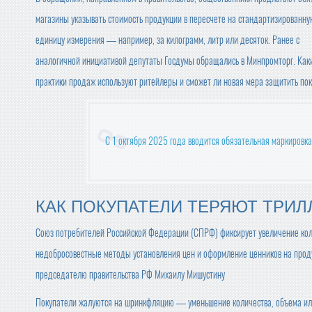
магазины указывать стоимость продукции в пересчете на стандартизированну
единицу измерения — например, за килограмм, литр или десяток. Ранее с
аналогичной инициативой депутаты Госдумы обращались в Минпромторг. Как
практики продаж используют ритейлеры и сможет ли новая мера защитить по
С 1 октября 2025 года вводится обязательная маркировка
КАК ПОКУПАТЕЛИ ТЕРЯЮТ ТРИ
Союз потребителей Российской Федерации (СПРФ) фиксирует увеличение кол
недобросовестные методы установления цен и оформление ценников на продук
председателю правительства РФ Михаилу Мишустину
Покупатели жалуются на шринкфляцию — уменьшение количества, объема или в