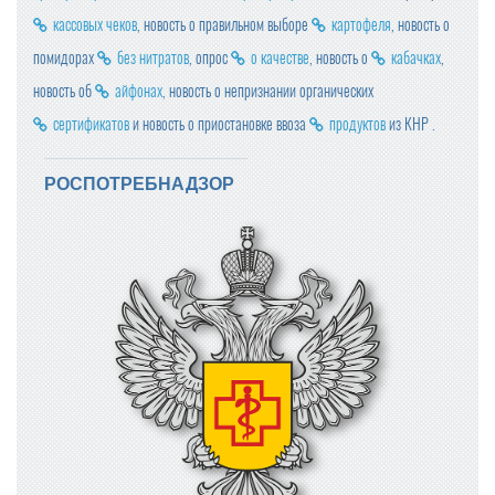
кассовых чеков
, новость о правильном выборе
картофеля
, новость о
помидорах
без нитратов
, опрос
о качестве
, новость о
кабачках
,
новость об
айфонах
, новость о непризнании органических
сертификатов
и новость о приостановке ввоза
продуктов
из КНР .
РОСПОТРЕБНАДЗОР