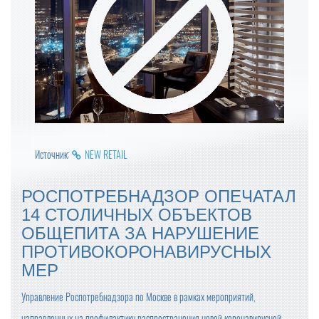
Источник:
NEW RETAIL
РОСПОТРЕБНАДЗОР ОПЕЧАТАЛ
14 СТОЛИЧНЫХ ОБЪЕКТОВ
ОБЩЕПИТА ЗА НАРУШЕНИЕ
ПРОТИВОКОРОНАВИРУСНЫХ
МЕР
Управление Роспотребнадзора по Москве в рамках мероприятий,
направленных на профилактику распространения новой коронавирусной