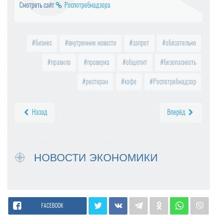
Смотреть сайт
Роспотребнадзора
бизнес
внутренние новости
запрет
обязательно
правила
проверка
общепит
безопасность
ресторан
кафе
Роспотребнадзор
Назад
Вперёд
НОВОСТИ ЭКОНОМИКИ
FACEBOOK