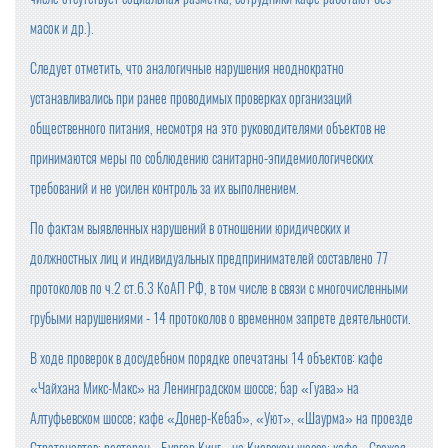
масок и др.).
Следует отметить, что аналогичные нарушения неоднократно
устанавливались при ранее проводимых проверках организаций
общественного питания, несмотря на это руководителями объектов не
принимаются меры по соблюдению санитарно-эпидемиологических
требований и не усилен контроль за их выполнением.
По фактам выявленных нарушений в отношении юридических и
должностных лиц и индивидуальных предпринимателей составлено 77
протоколов по ч.2 ст.6.3 КоАП РФ, в том числе в связи с многочисленными
грубыми нарушениями - 14 протоколов о временном запрете деятельности.
В ходе проверок в досудебном порядке опечатаны 14 объектов: кафе
«Чайхана Микс-Макс» на Ленинградском шоссе; бар «Гуава» на
Алтуфьевском шоссе; кафе «Донер-Кебаб», «Уют», «Шаурма» на проезде