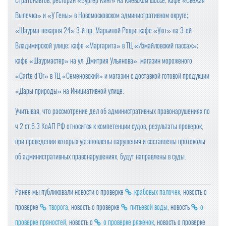
Стратонавтов; ресторан «Бургер Кинг» на Киевском шоссе; кафе «Свежая
Выпечка» и «У Гены» в Новомосковском административном округе;
«Шаурма-пекарня 24» 3-й пр. Марьиной Рощи; кафе «Уют» на 3-ей
Владимирской улице; кафе «Маргарита» в ТЦ «Измайловский пассаж»;
кафе «Шаурмастер» на ул. Дмитрия Ульянова»; магазин мороженого
«Carte d`Or» в ТЦ «Семеновский» и магазин с доставкой готовой продукции
«Дары природы» на Инициативной улице.
Учитывая, что рассмотрение дел об административных правонарушениях по
ч.2 ст.6.3 КоАП РФ относится к компетенции судов, результаты проверок,
при проведении которых установлены нарушения и составлены протоколы
об административных правонарушениях, будут направлены в суды.
Ранее мы публиковали новости о проверке
крабовых палочек
, новость о
проверке
творога
, новость о проверке
питьевой воды
, новость
о
проверке пряностей
, новость о
о проверке ряженок
, новость о проверке