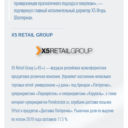
приверженцев прагматичного подхода к покупкам», —
подчеркнул главный исполнительный директор X5 Игорь
Шехтерман.
X5 RETAIL GROUP
X5 Retail Group («Х5») — ведущая российская мультиформатная
продуктовая розничная компания. Управляет магазинами нескольких
торговых сетей: универсамами «у дома» под брендом «Пятёрочка»,
супермаркетами «Перекрёсток» и гипермаркетами «Карусель», а также
интернет-супермаркетом Perekrestok.ru, службами доставки посылок
5Post и продуктов «Доставка Пятёрочка». Рыночная доля по выручке
по итогам 2019 года составила 11,5 %.