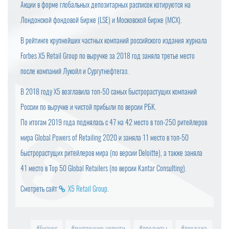
Акции в форме глобальных депозитарных расписок котируются на
Лондонской фондовой бирже (LSE) и Московской бирже (MCX).
В рейтинге крупнейших частных компаний российского издания журнала
Forbes X5 Retail Group по выручке за 2018 год заняла третье место
после компаний Лукойл и Сургутнефтегаз.
В 2018 году Х5 возглавила топ-50 самых быстрорастущих компаний
России по выручке и чистой прибыли по версии РБК.
По итогам 2019 года поднялась с 47 на 42 место в топ-250 ритейлеров
мира Global Powers of Retailing 2020 и заняла 11 место в топ-50
быстрорастущих ритейлеров мира (по версии Deloitte), а также заняла
41 место в Top 50 Global Retailers (по версии Kantar Consulting).
Смотреть сайт
X5 Retail Group
.
бизнес
внутренние новости
продукты
продажа