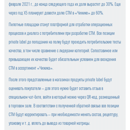
феврале 2021 г., до конца следующего года их доля вырастет до 30%. Еще
через год X5 планирует довести долю СТМ в «Чижике» до 60%.
Пилотные площадки станут платформой для отработки операционных
процессов и диалога с потребителями при разработке СТМ. Все позиции
private label до попадания на полку будут проходить потребительские тесты
качества, в том числе сравнение с лидерами категорий. Сопоставимое или
превышающее их качество будет обязательным условием для вхождения
СТМ в ассортимент «Чижика».
После этого представленные в магазинах продукты private label будут
оценивать покупатели – для этого нужно будет оставить отзыв в
специальном чат-боте, войти в который можно через QR-код, размещенный
в торговом зале. В соответствии с полученной обратной связью все позиции
СТМ будут корректировать – при необходимости менять состав, рецептуру,
упаковку и т. д. вплоть до вывода из товарной матрицы.