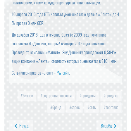
политические, к тому же существует угроза национализации.
10 апреля 2015 года ВТБ Капитал уменьшил свою долю в «Ленте» до 4
%, продав 3 млн GDR.
До декабря 2018 года в течение 9 лет (с 2009 года) компанию
возглавлял Ян Дюннинг, который в январе 2019 года занял пост
Президента компании «Магнит». Яну Дюннингу принадлежит 0,584%
акций компании «Лента», стоимость которых оценивается в $10,1 млн.
Сеть гипермаркетов «Лента»:
сайт
.
бизнес
внутренние новости
продукты
продажа
бренд
спрос
сеть
торговля
Назад
Вперёд