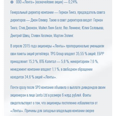
ООО «Лента» (казначейские акции) — 0,24%.
Генеральный директор компании — Герман Тинга, председатель совета
директоров — Джон Оливер. Также в совет директоров входят: Герман
Тинга, Стив Джонсон, Майкл Линч Белл, Яхо Лемменс, Юлия Соловьева,
Дмитрий Швец, Стивен Хеллман, Мартин Эллинг.
В апреле 2015 года акционеры «Ленты» пропорционально уменьшили
свои пакеты акций ретейлера. TPG Group владеет 35,55 % акций, ЕБРР
принадлежит 15,3 %, ВТБ Капитал — 5,8 %, миноритариям 7,6 %,
менеджмент компании владеет 1,1 %, в свободном обращении
находится 34,6 % акций «Ленты».
Почти сразу после SPO компания объявила о выплате дивидендов своим
акционерам в лице Lenta Ltd в размере 6 млрд рублей. Факты
свидетельствуют о том, что акционеры постепенно избавляются от
«Ленты». Причины для западных владельцев компании скорее