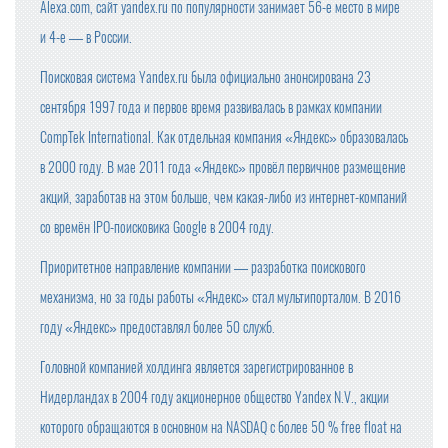
Alexa.com, сайт yandex.ru по популярности занимает 56-е место в мире
и 4-е — в России.
Поисковая система Yandex.ru была официально анонсирована 23
сентября 1997 года и первое время развивалась в рамках компании
CompTek International. Как отдельная компания «Яндекс» образовалась
в 2000 году. В мае 2011 года «Яндекс» провёл первичное размещение
акций, заработав на этом больше, чем какая-либо из интернет-компаний
со времён IPO-поисковика Google в 2004 году.
Приоритетное направление компании — разработка поискового
механизма, но за годы работы «Яндекс» стал мультипорталом. В 2016
году «Яндекс» предоставлял более 50 служб.
Головной компанией холдинга является зарегистрированное в
Нидерландах в 2004 году акционерное общество Yandex N.V., акции
которого обращаются в основном на NASDAQ с более 50 % free float на