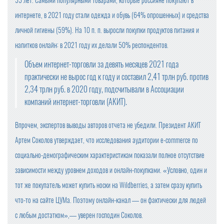
55 лет. Самыми популярными товарами, которые россияне покупают в
интернете, в 2021 году стали одежда и обувь (64% опрошенных) и средства
личной гигиены (59%). На 10 п. п. выросли покупки продуктов питания и
напитков онлайн: в 2021 году их делали 50% респондентов.
Объем интернет-торговли за девять месяцев 2021 года
практически не вырос год к году и составил 2,41 трлн руб. против
2,34 трлн руб. в 2020 году, подсчитывали в Ассоциации
компаний интернет-торговли (АКИТ).
Впрочем, экспертов выводы авторов отчета не убедили. Президент АКИТ
Артем Соколов утверждает, что исследования аудитории e-commerce по
социально-демографическим характеристикам показали полное отсутствие
зависимости между уровнем доходов и онлайн-покупками. «Условно, один и
тот же покупатель может купить носки на Wildberries, а затем сразу купить
что-то на сайте ЦУМа. Поэтому онлайн-канал — он фактически для людей
с любым достатком»,— уверен господин Соколов.