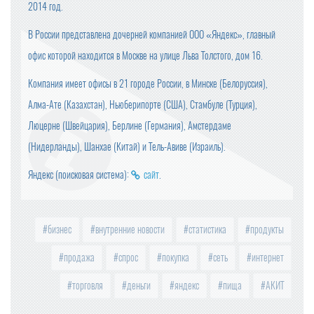
2014 год.
В России представлена дочерней компанией ООО «Яндекс», главный
офис которой находится в Москве на улице Льва Толстого, дом 16.
Компания имеет офисы в 21 городе России, в Минске (Белоруссия),
Алма-Ате (Казахстан), Ньюберипорте (США), Стамбуле (Турция),
Люцерне (Швейцария), Берлине (Германия), Амстердаме
(Нидерланды), Шанхае (Китай) и Тель-Авиве (Израиль).
Яндекс (поисковая система):
сайт
.
бизнес
внутренние новости
статистика
продукты
продажа
спрос
покупка
сеть
интернет
торговля
деньги
яндекс
пища
АКИТ