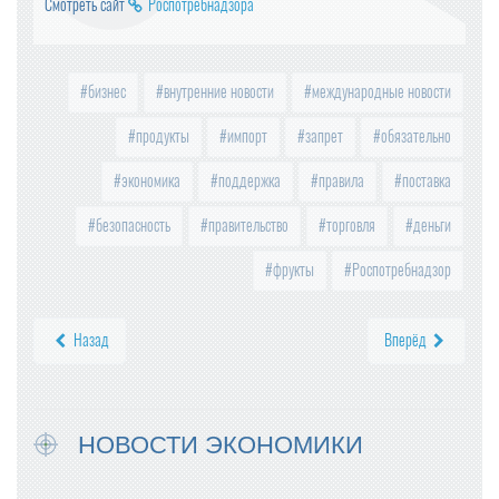
Смотреть сайт
Роспотребнадзора
бизнес
внутренние новости
международные новости
продукты
импорт
запрет
обязательно
экономика
поддержка
правила
поставка
безопасность
правительство
торговля
деньги
фрукты
Роспотребнадзор
Назад
Вперёд
НОВОСТИ ЭКОНОМИКИ