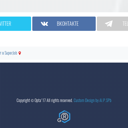
WITTER
ВКОНТАКТЕ
TE
т в SuperJob
Copyright ©
Opta
'17 All rights reserved.
Custom Design by Al.P.SPb