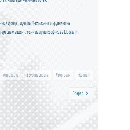
сте с ними еще несколько сотен.
ионные фонды, лучшие IT-компании и крупнейшие
ересные задачи, один из лучших офисов в Москве и
проверка
безопасность
торговля
деньги
Вперёд