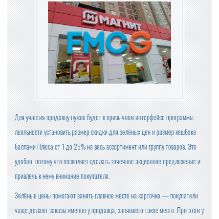
А ВЛАСТЯМИ
OZON ПРИОСТАНОВИЛ ОПЛАТУ ПРИ ПОЛУЧЕНИИ
БАЗОВЫЕ ПРОДУКТЫ В ТОРГОВЫХ СЕТЯХ ПОДЕШЕВЕ
ЛИ В СЕНТЯБРЕ НА 1,2%
ЦЕНЫ НА ПРОДУКТЫ В КРУПНЕЙШИХ ТОРГОВЫХ СЕТ
ЯХ ПРОВЕРИТ ФАС
Для участия продавцу нужно будет в привычном интерфейсе программы
ПРОВОДИТЬ ВНЕЗАПНЫЕ ПРОВЕРКИ ОБЩЕПИТА И ПР
ОДАВЦОВ БУДЕТ РОСПОТРЕБНАДЗОР
лояльности установить размер скидки для зелёных цен и размер кешбэка
баллами Плюса от 1 до 25% на весь ассортимент или группу товаров. Это
КОМПАНИЯ «ЯНДЕКС МАРКЕТ» ЗАРЕГИСТРИРОВАЛА
НОВЫЙ ТОРГОВЫЙ ЗНАК
удобно, потому что позволяет сделать точечное акционное предложение и
привлечь к нему внимание покупателя.
МИНПРОМТОРГ РОССИИ УТВЕРДИЛ ИЗМЕНЕНИЯ В ПЕ
РЕЧЕНЬ ПРОДУКЦИИ ДЛЯ ПАРАЛЛЕЛЬНОГО ИМПОРТ
Зелёные цены помогают занять главное место на карточке — покупатели
А
чаще делают заказы именно у продавца, занявшего такое место. При этом у