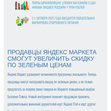
ТЕМПЫ ШРИНКФЛЯЦИИ: УЛОВКИ МАГАЗИНОВ С ЦЕН
НИКАМИ ЛИШАЮТ РОССИЯН 1 ТРЛН РУБЛЕЙ
С 1 ОКТЯБРЯ 2025 ГОДА ВВОДИТСЯ ОБЯЗАТЕЛЬНАЯ
МАРКИРОВКА СПОРТИВНОГО ПИТАНИЯ
ВЛАСТИ УТВЕРДИЛИ ФИНАЛЬНЫЕ ПРАВКИ В ЗАКОНО
ПРОЕКТ О ЦИФРОВЫХ ПЛАТФОРМАХ
МОЛОКО В КАЖДОМ ВОСЬМОМ ЧЕКЕ: «ПЯТЁРОЧКА»
ПРОДАВЦЫ ЯНДЕКС МАРКЕТА
ОТМЕЧАЕТ РОСТ ПРОДАЖ МОЛОЧНОЙ ПРОДУКЦИИ
СМОГУТ УВЕЛИЧИТЬ СКИДКУ
ПО ЗЕЛЕНЫМ ЦЕНАМ
ПРОДАЖИ ГОТОВОЙ ЕДЫ В КРУПНЫХ СЕТЯХ ВЫРОСЛ
И НА 24% В 2024 ГОДУ
Яндекс Маркет расширяет возможности программы лояльности. Теперь
ОПТОВЫЕ ЦЕНЫ НА ЯЙЦА СНИЗИЛИСЬ НА 13-17%
продавцы смогут настраивать скидку по зеленым ценам, а не только
предлагать за покупку своих товаров на Маркете повышенный кешбэк
С ПРАЗДНИКОМ ВЕСНЫ, ДОРОГИЕ ЖЕНЩИНЫ!
баллами Плюса. Новый инструмент поможет продавцам привлечь
дополнительное внимание держателей карт Яндекс Пэй и карт других