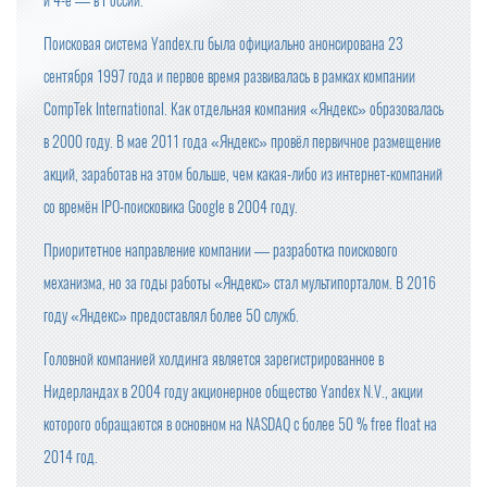
и 4-е — в России.
Поисковая система Yandex.ru была официально анонсирована 23
сентября 1997 года и первое время развивалась в рамках компании
CompTek International. Как отдельная компания «Яндекс» образовалась
в 2000 году. В мае 2011 года «Яндекс» провёл первичное размещение
акций, заработав на этом больше, чем какая-либо из интернет-компаний
со времён IPO-поисковика Google в 2004 году.
Приоритетное направление компании — разработка поискового
механизма, но за годы работы «Яндекс» стал мультипорталом. В 2016
году «Яндекс» предоставлял более 50 служб.
Головной компанией холдинга является зарегистрированное в
Нидерландах в 2004 году акционерное общество Yandex N.V., акции
которого обращаются в основном на NASDAQ с более 50 % free float на
2014 год.