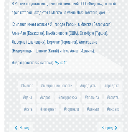
В России представлена дочерней компанией ООО «Яндекс», главный
офис которой находится в Москве на улице Льва Толстого, дом 16.
Компания имеет офисы в 21 городе России, в Минске (Белоруссия),
Алма-Ате (Казахстан), Ньюберипорте (США), Стамбуле (Турция),
Люцерне (Швейцария), Берлине (Германия), Амстердаме
(Нидерланды), Шанхае (Китай) и Тель-Авиве (Израиль).
Яндекс (поисковая система):
сайт
.
бизнес
внутренние новости
продукты
продажа
цена
спрос
поддержка
правила
советы
сеть
интернет
торговля
деньги
яндекс
Назад
Вперёд