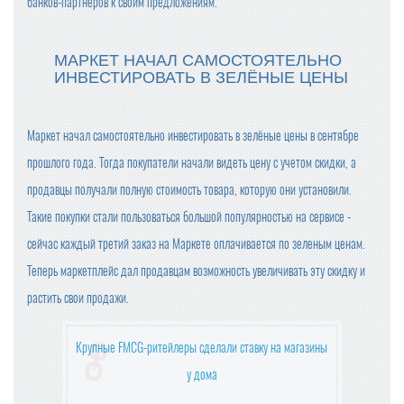
ПРОДАЖИ ШОКОЛАДА В РОССИИ СНИЗИЛИСЬ
банков-партнёров к своим предложениям.
ФАС НЕ НАШЛА ПРИЗНАКОВ ЦЕНОВОГО СГОВОРА У П
МАРКЕТ НАЧАЛ САМОСТОЯТЕЛЬНО
РОИЗВОДИТЕЛЕЙ СЛИВОЧНОГО МАСЛА
ИНВЕСТИРОВАТЬ В ЗЕЛЁНЫЕ ЦЕНЫ
ПОЗДРАВЛЯЕМ С НАСТУПАЮЩИМ 2025 НОВЫМ ГОД
ОМ!
Маркет начал самостоятельно инвестировать в зелёные цены в сентябре
прошлого года. Тогда покупатели начали видеть цену с учетом скидки, а
С 1 ЯНВАРЯ СУЩЕСТВЕННО ПОДОРОЖАЕТ АЛКОГОЛЬ
(ВЕСЬ)
продавцы получали полную стоимость товара, которую они установили.
Такие покупки стали пользоваться большой популярностью на сервисе -
ГОДОВАЯ ИНФЛЯЦИЯ В НОЯБРЕ УСКОРИЛАСЬ
сейчас каждый третий заказ на Маркете оплачивается по зеленым ценам.
Теперь маркетплейс дал продавцам возможность увеличивать эту скидку и
ГРЕЧКА, ЧАЙ И САХАР ПОДЕШЕВЕЛИ В НОЯБРЕ
растить свои продажи.
ВСЕМИРНАЯ РАСПРОДАЖА: КАК 11.11 СТАЛ ДНЕМ ШО
Крупные FMCG-ритейлеры сделали ставку на магазины
ПИНГА?
у дома
ИДЕЯ ПРЕДЕЛЬНЫХ ЦЕН НА ПРОДУКТЫ НЕ ОДОБРЕН