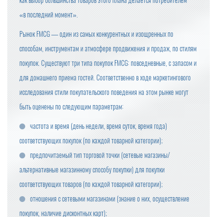
как выбор большинства товаров этого плана делается потребителем
«в последний момент».
Рынок FMCG — один из самых конкурентных и изощренных по
способам, инструментам и атмосфере продвижения и продаж, по стилям
покупок. Существуют три типа покупок FMCG: повседневные, с запасом и
для домашнего приема гостей. Соответственно в ходе маркетингового
исследования стили покупательского поведения на этом рынке могут
быть оценены по следующим параметрам:
частота и время (день недели, время суток, время года)
соответствующих покупок (по каждой товарной категории);
предпочитаемый тип торговой точки (сетевые магазины/
альтернативные магазинному способу покупки) для покупки
соответствующих товаров (по каждой товарной категории);
отношения с сетевыми магазинами (знание о них, осуществление
покупок, наличие дисконтных карт);