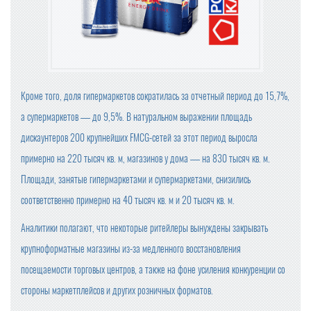
OZON ПРИОСТАНОВИЛ ОПЛАТУ ПРИ ПОЛУЧЕНИИ
БАЗОВЫЕ ПРОДУКТЫ В ТОРГОВЫХ СЕТЯХ ПОДЕШЕВЕ
ЛИ В СЕНТЯБРЕ НА 1,2%
Кроме того, доля гипермаркетов сократилась за отчетный период до 15,7%,
ЦЕНЫ НА ПРОДУКТЫ В КРУПНЕЙШИХ ТОРГОВЫХ СЕТ
а супермаркетов — до 9,5%. В натуральном выражении площадь
ЯХ ПРОВЕРИТ ФАС
дискаунтеров 200 крупнейших FMCG-сетей за этот период выросла
ПРОВОДИТЬ ВНЕЗАПНЫЕ ПРОВЕРКИ ОБЩЕПИТА И ПР
примерно на 220 тысяч кв. м, магазинов у дома — на 830 тысяч кв. м.
ОДАВЦОВ БУДЕТ РОСПОТРЕБНАДЗОР
Площади, занятые гипермаркетами и супермаркетами, снизились
КОМПАНИЯ «ЯНДЕКС МАРКЕТ» ЗАРЕГИСТРИРОВАЛА
соответственно примерно на 40 тысяч кв. м и 20 тысяч кв. м.
НОВЫЙ ТОРГОВЫЙ ЗНАК
Аналитики полагают, что некоторые ритейлеры вынуждены закрывать
МИНПРОМТОРГ РОССИИ УТВЕРДИЛ ИЗМЕНЕНИЯ В ПЕ
РЕЧЕНЬ ПРОДУКЦИИ ДЛЯ ПАРАЛЛЕЛЬНОГО ИМПОРТ
крупноформатные магазины из-за медленного восстановления
А
посещаемости торговых центров, а также на фоне усиления конкуренции со
стороны маркетплейсов и других розничных форматов.