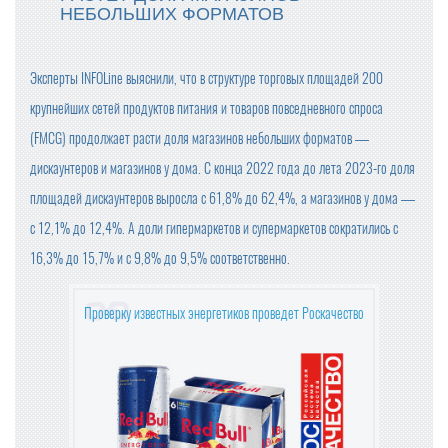
НЕБОЛЬШИХ ФОРМАТОВ
ФАС НЕ НАШЛА ПРИЗНАКОВ ЦЕНОВОГО СГОВОРА У П
РОИЗВОДИТЕЛЕЙ СЛИВОЧНОГО МАСЛА
Эксперты INFOLine выяснили, что в структуре торговых площадей 200
ПОЗДРАВЛЯЕМ С НАСТУПАЮЩИМ 2025 НОВЫМ ГОД
крупнейших сетей продуктов питания и товаров повседневного спроса
ОМ!
(FMCG) продолжает расти доля магазинов небольших форматов —
С 1 ЯНВАРЯ СУЩЕСТВЕННО ПОДОРОЖАЕТ АЛКОГОЛЬ
дискаунтеров и магазинов у дома. С конца 2022 года до лета 2023-го доля
(ВЕСЬ)
площадей дискаунтеров выросла с 61,8% до 62,4%, а магазинов у дома —
ГОДОВАЯ ИНФЛЯЦИЯ В НОЯБРЕ УСКОРИЛАСЬ
с 12,1% до 12,4%. А доли гипермаркетов и супермаркетов сократились с
16,3% до 15,7% и с 9,8% до 9,5% соответственно.
ГРЕЧКА, ЧАЙ И САХАР ПОДЕШЕВЕЛИ В НОЯБРЕ
Проверку известных энергетиков проведет Роскачество
ВСЕМИРНАЯ РАСПРОДАЖА: КАК 11.11 СТАЛ ДНЕМ ШО
ПИНГА?
ИДЕЯ ПРЕДЕЛЬНЫХ ЦЕН НА ПРОДУКТЫ НЕ ОДОБРЕН
А ВЛАСТЯМИ