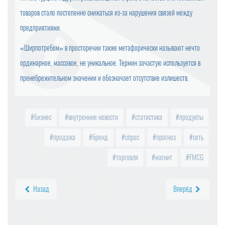
товаров стало постепенно снижаться из-за нарушения связей между
предприятиями.
«Ширпотребом» в просторечии также метафорически называют нечто
ординарное, массовое, не уникальное. Термин зачастую используется в
пренебрежительном значении и обозначает отсутствие излишеств.
бизнес
внутренние новости
статистика
продукты
продажа
бренд
спрос
прогноз
сеть
торговля
магнит
FMCG
Назад
Вперёд