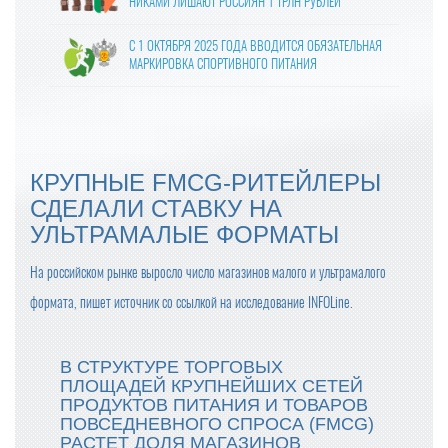
НИКАМИ ЛИШАЮТ РОССИЯН 1 ТРЛН РУБЛЕЙ
С 1 ОКТЯБРЯ 2025 ГОДА ВВОДИТСЯ ОБЯЗАТЕЛЬНАЯ
МАРКИРОВКА СПОРТИВНОГО ПИТАНИЯ
ВЛАСТИ УТВЕРДИЛИ ФИНАЛЬНЫЕ ПРАВКИ В ЗАКОНО
ПРОЕКТ О ЦИФРОВЫХ ПЛАТФОРМАХ
МОЛОКО В КАЖДОМ ВОСЬМОМ ЧЕКЕ: «ПЯТЁРОЧКА»
КРУПНЫЕ FMCG-РИТЕЙЛЕРЫ
ОТМЕЧАЕТ РОСТ ПРОДАЖ МОЛОЧНОЙ ПРОДУКЦИИ
СДЕЛАЛИ СТАВКУ НА
УЛЬТРАМАЛЫЕ ФОРМАТЫ
ПРОДАЖИ ГОТОВОЙ ЕДЫ В КРУПНЫХ СЕТЯХ ВЫРОСЛ
И НА 24% В 2024 ГОДУ
На российском рынке выросло число магазинов малого и ультрамалого
ОПТОВЫЕ ЦЕНЫ НА ЯЙЦА СНИЗИЛИСЬ НА 13-17%
формата, пишет источник со ссылкой на исследование INFOLine.
С ПРАЗДНИКОМ ВЕСНЫ, ДОРОГИЕ ЖЕНЩИНЫ!
В СТРУКТУРЕ ТОРГОВЫХ
ПЛОЩАДЕЙ КРУПНЕЙШИХ СЕТЕЙ
ПРОДУКТОВ ПИТАНИЯ И ТОВАРОВ
ПРОДАЖИ ШОКОЛАДА В РОССИИ СНИЗИЛИСЬ
ПОВСЕДНЕВНОГО СПРОСА (FMCG)
РАСТЕТ ДОЛЯ МАГАЗИНОВ