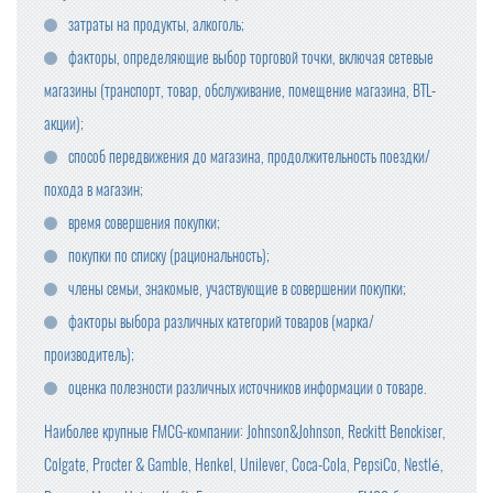
затраты на продукты, алкоголь;
факторы, определяющие выбор торговой точки, включая сетевые
магазины (транспорт, товар, обслуживание, помещение магазина, BTL-
акции);
способ передвижения до магазина, продолжительность поездки/
похода в магазин;
время совершения покупки;
покупки по списку (рациональность);
члены семьи, знакомые, участвующие в совершении покупки;
факторы выбора различных категорий товаров (марка/
производитель);
оценка полезности различных источников информации о товаре.
Наиболее крупные FMCG-компании: Johnson&Johnson, Reckitt Benckiser,
Colgate, Procter & Gamble, Henkel, Unilever, Coca-Cola, PepsiCo, Nestlé,