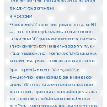
Danone, Mars, Heinz, Kraft. Большая часть всех мировых FMCG-брендов
принадлежит этому списку компаний.
В РОССИИ
В России термин FMCG часто не вполне правомерно переводят как ТНП
— «товары народного потребления» или «товары массового спроса».
Но для категории FMCG принципиально важной является не массовость,
а прежде всего частота покупок. Неверно также определять FMCG как
«товары повышенного спроса», поскольку спрос является повышенным,
как правило, только временно, относительно своего среднего значения.
Термин «ширпотреб» появился в 1960-е годы в СССР, но
пренебрежительное значение приобрёл позднее, во времена реформ
середины 1980-х и в постперестроечное время, когда, после падения
железного занавеса, страну наполнил демпинговый импорт из западных
стран, а также наводнил дешёвый и низкокачественный импорт из
Китая, Турции, и других развивающихся стран, а качество отечественных