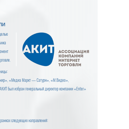
ЛИ
 целью
ынка
момент
рговле.
ницы:
ий мир», «Медиа Маркт — Сатурн», «М.Видео»,
 АКИТ был избран генеральный директор компании «Enter»
в рамках следующих направлений: