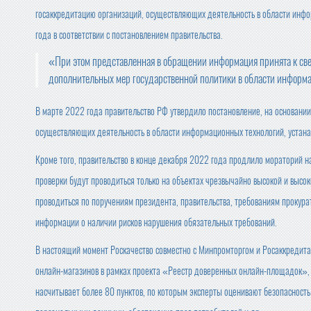
госаккредитацию организаций, осуществляющих деятельность в области инф
года в соответствии с постановлением правительства.
«При этом представленная в обращении информация принята к све
дополнительных мер государственной политики в области информ
В марте 2022 года правительство РФ утвердило постановление, на основании
осуществляющих деятельность в области информационных технологий, устанав
Кроме того, правительство в конце декабря 2022 года продлило мораторий н
проверки будут проводиться только на объектах чрезвычайно высокой и высок
проводиться по поручениям президента, правительства, требованиям прокур
информации о наличии рисков нарушения обязательных требований.
В настоящий момент Роскачество совместно с Минпромторгом и Росаккредит
онлайн-магазинов в рамках проекта «Реестр доверенных онлайн-площадок», 
насчитывает более 80 пунктов, по которым эксперты оценивают безопасность 