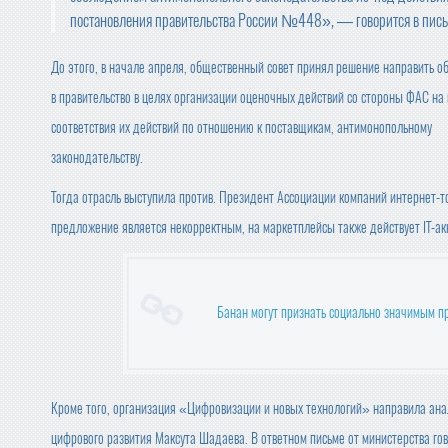
постановления правительства России №448», — говорится в пись
До этого, в начале апреля, общественный совет принял решение направить 
в правительство в целях организации оценочных действий со стороны ФАС на
соответствия их действий по отношению к поставщикам, антимонопольному
законодательству.
Тогда отрасль выступила против. Президент Ассоциации компаний интернет-то
предложение является некорректным, на маркетплейсы также действует IT-ак
Банан могут признать социально значимым п
Кроме того, организация «Цифровизации и новых технологий» направила ана
цифрового развития Максута Шадаева. В ответном письме от министерства го