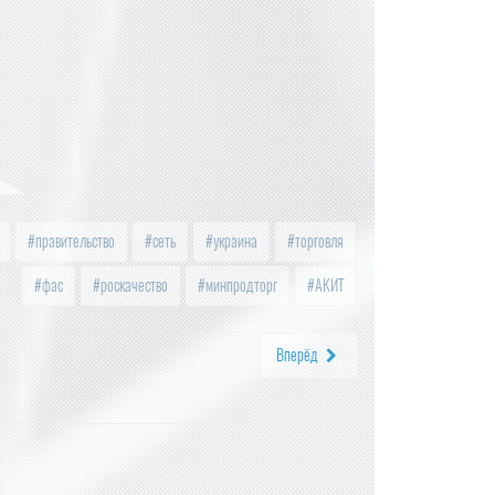
правительство
сеть
украина
торговля
фас
роскачество
минпродторг
АКИТ
Вперёд