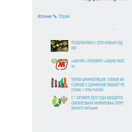
Источник:
1Прайм
ПОЗДРАВЛЯЕМ С 2026 НОВЫМ ГОД
ОМ!
«МАГНИТ» ПРИОБРЕЛ «АЗБУКУ ВКУС
А»
ТЕМПЫ ШРИНКФЛЯЦИИ: УЛОВКИ МА
ГАЗИНОВ С ЦЕННИКАМИ ЛИШАЮТ РО
ССИЯН 1 ТРЛН РУБЛЕЙ
С 1 ОКТЯБРЯ 2025 ГОДА ВВОДИТСЯ
ОБЯЗАТЕЛЬНАЯ МАРКИРОВКА СПОРТ
ИВНОГО ПИТАНИЯ
ВЛАСТИ УТВЕРДИЛИ ФИНАЛЬНЫЕ ПР
АВКИ В ЗАКОНОПРОЕКТ О ЦИФРОВЫ
Х ПЛАТФОРМАХ