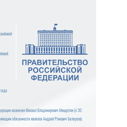
ссийской
ийской
 года
дерации назначен Михаил Владимирович Мишустин (с 30
лняющим обязанности являлся Андрей Рэмович Белоусов).