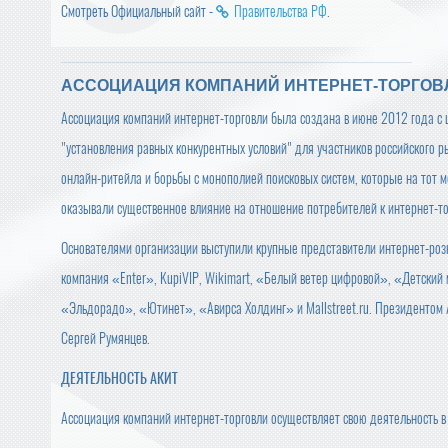
Смотреть Официальный сайт -
Правительства РФ
.
АССОЦИАЦИЯ КОМПАНИЙ ИНТЕРНЕТ-ТОРГОВ
Ассоциация компаний интернет-торговли была создана в июне 2012 года с
"установления равных конкурентных условий" для участников российского р
онлайн-ритейла и борьбы с монополией поисковых систем, которые на тот 
оказывали существенное влияние на отношение потребителей к интернет-то
Основателями организации выступили крупные представители интернет-роз
компания «Enter», KupiVIP, Wikimart, «Белый ветер цифровой», «Детск
«Эльдорадо», «Ютинет», «Авирса Холдинг» и Mallstreet.ru. Президентом
Сергей Румянцев.
ДЕЯТЕЛЬНОСТЬ АКИТ
Ассоциация компаний интернет-торговли осуществляет свою деятельность 