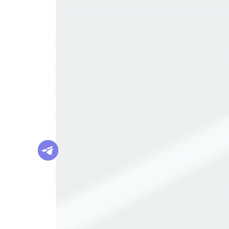
Х ТОРГОВЫХ СЕТЯХ ПРОВЕРИТ ФАС
ПРОВОДИТЬ ВНЕЗАПНЫЕ ПРОВЕРКИ
ОБЩЕПИТА И ПРОДАВЦОВ БУДЕТ РО
СПОТРЕБНАДЗОР
КОМПАНИЯ «ЯНДЕКС МАРКЕТ» ЗАРЕ
ГИСТРИРОВАЛА НОВЫЙ ТОРГОВЫЙ З
НАК
МИНПРОМТОРГ РОССИИ УТВЕРДИЛ И
ЗМЕНЕНИЯ В ПЕРЕЧЕНЬ ПРОДУКЦИИ
ДЛЯ ПАРАЛЛЕЛЬНОГО ИМПОРТА