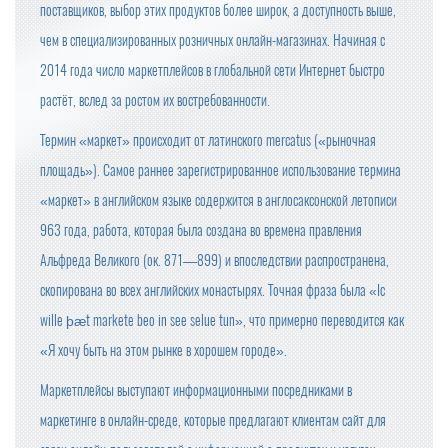
поставщиков, выбор этих продуктов более широк, а доступность выше,
чем в специализированных розничных онлайн-магазинах. Начиная с
2014 года число маркетплейсов в глобальной сети Интернет быстро
растёт, вслед за ростом их востребованности.
Термин «маркет» происходит от латинского mercatus («рыночная
площадь»). Самое раннее зарегистрированное использование термина
«маркет» в английском языке содержится в англосаксонской летописи
963 года, работа, которая была создана во времена правления
Альфреда Великого (ок. 871—899) и впоследствии распространена,
скопирована во всех английских монастырях. Точная фраза была «Ic
wille þæt markete beo in see selue tun», что примерно переводится как
«Я хочу быть на этом рынке в хорошем городе».
Маркетплейсы выступают информационными посредниками в
маркетинге в онлайн-среде, которые предлагают клиентам сайт для