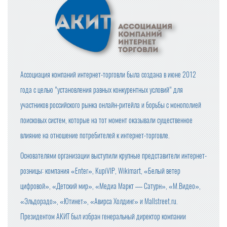
Ассоциация компаний интернет-торговли была создана в июне 2012
года с целью "установления равных конкурентных условий" для
участников российского рынка онлайн-ритейла и борьбы с монополией
поисковых систем, которые на тот момент оказывали существенное
влияние на отношение потребителей к интернет-торговле.
Основателями организации выступили крупные представители интернет-
розницы: компания «Enter», KupiVIP, Wikimart, «Белый ветер
цифровой», «Детский мир», «Медиа Маркт — Сатурн», «М.Видео»,
«Эльдорадо», «Ютинет», «Авирса Холдинг» и Mallstreet.ru.
Президентом АКИТ был избран генеральный директор компании