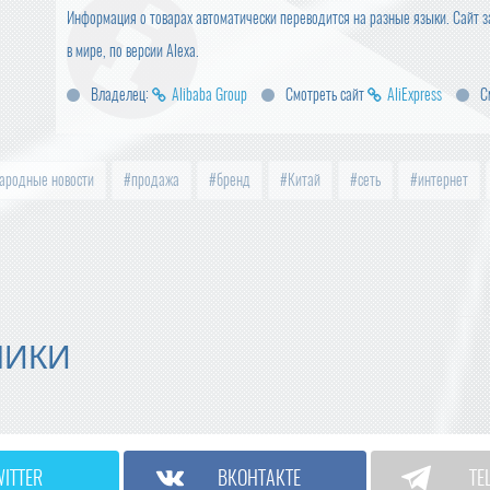
Информация о товарах автоматически переводится на разные языки. Сайт з
в мире, по версии Alexa.
Владелец:
Alibaba Group
Смотреть сайт
AliExpress
С
ародные новости
продажа
бренд
Китай
сеть
интернет
МИКИ
WITTER
ВКОНТАКТЕ
TE