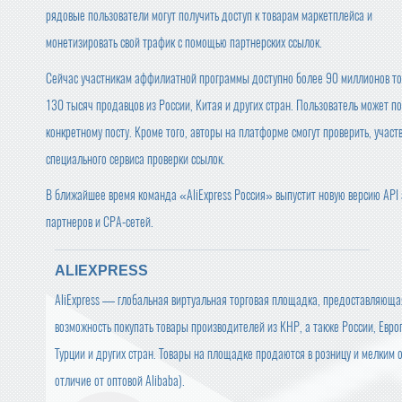
рядовые пользователи могут получить доступ к товарам маркетплейса и
монетизировать свой трафик с помощью партнерских ссылок.
Сейчас участникам аффилиатной программы доступно более 90 миллионов то
130 тысяч продавцов из России, Китая и других стран. Пользователь может п
конкретному посту. Кроме того, авторы на платформе смогут проверить, учас
специального сервиса проверки ссылок.
В ближайшее время команда «AliExpress Россия» выпустит новую версию API
партнеров и CPA-сетей.
ALIEXPRESS
AliExpress — глобальная виртуальная торговая площадка, предоставляюща
возможность покупать товары производителей из КНР, а также России, Евро
Турции и других стран. Товары на площадке продаются в розницу и мелким о
отличие от оптовой Alibaba).