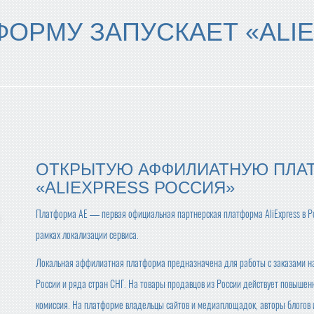
ОРМУ ЗАПУСКАЕТ «ALI
ОТКРЫТУЮ АФФИЛИАТНУЮ ПЛА
«ALIEXPRESS РОССИЯ»
Платформа AE — первая официальная партнерская платформа AliExpress в Ро
рамках локализации сервиса.
Локальная аффилиатная платформа предназначена для работы с заказами н
России и ряда стран СНГ. На товары продавцов из России действует повышен
комиссия. На платформе владельцы сайтов и медиаплощадок, авторы блогов 