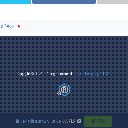
ess Россия»
Copyright ©
Opta
'17 All rights reserved.
Custom Design by Al.P.SPb
Данный сайт использует файлы
COOKIES
ДОБРО !