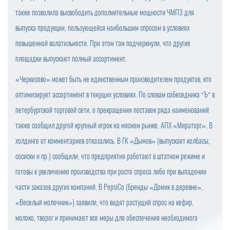
также позволила высвободить дополнительные мощности ЧМПЗ для
выпуска продукции, пользующейся наибольшим спросом в условиях
повышенной волатильности. При этом там подчеркнули, что другие
площадки выпускают полный ассортимент.
«Черкизово» может быть не единственным производителем продуктов, кто
оптимизирует ассортимент в текущих условиях. По словам собеседника “Ъ” в
петербургской торговой сети, о прекращении поставок ряда наименований
также сообщил другой крупный игрок на мясном рынке, АПХ «Мираторг». В
холдинге от комментариев отказались. В ГК «Дымов» (выпускает колбасы,
сосиски и пр.) сообщили, что предприятия работают в штатном режиме и
готовы к увеличению производства при росте спроса либо при выпадении
части заказов других компаний. В PepsiCo (бренды «Домик в деревне»,
«Веселый молочник») заявили, что видят растущий спрос на кефир,
молоко, творог и принимают все меры для обеспечения необходимого