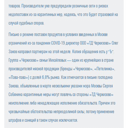
товаров. Производители уже предупредили розничные сети о рисках
недопоставок из-за карантинных мер, надеясь, что это будет страховкой на
случай судебных споров.
Письмо о режиме поставок продуктов в условиях введенных в Москве
ограничений из-за пандемии COVID-19 директор ООО «ТД Черкизово» Олег
Заков направил партнерам на этой неделе. Копия обращения есть у “Ъ”.
Группа «Черкизово» семьи Михайловых — один из крупнейших в стране
производителей мясной продукции (бренды «Черкизово», «Петелинка»,
«Пава-пава») с долей 6,8% рынка. Как отмечается в письме господина
Закова, объявленные в марте несколькими указами мэра Москвы Сергея
Собянина карантинные меры могут повлечь со стороны «ТД Черкизово»
неисполнение либо ненадлежащее исполнение обязательств. Причем это
чрезвычайные обстоятельства непреодолимой силы, потому применение
штрафов и санкций в таком случае исключается.