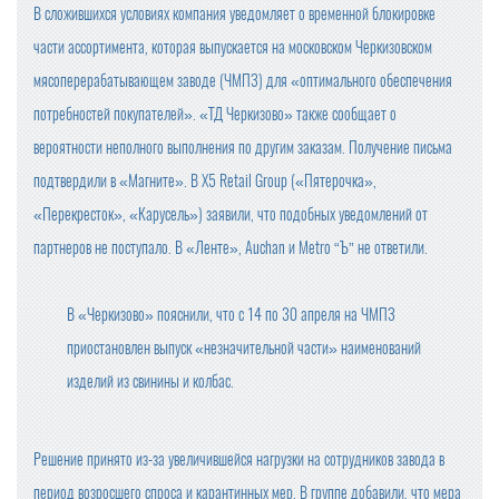
В сложившихся условиях компания уведомляет о временной блокировке
части ассортимента, которая выпускается на московском Черкизовском
мясоперерабатывающем заводе (ЧМПЗ) для «оптимального обеспечения
потребностей покупателей». «ТД Черкизово» также сообщает о
вероятности неполного выполнения по другим заказам. Получение письма
подтвердили в «Магните». В X5 Retail Group («Пятерочка»,
«Перекресток», «Карусель») заявили, что подобных уведомлений от
партнеров не поступало. В «Ленте», Auchan и Metro “Ъ” не ответили.
В «Черкизово» пояснили, что с 14 по 30 апреля на ЧМПЗ
приостановлен выпуск «незначительной части» наименований
изделий из свинины и колбас.
Решение принято из-за увеличившейся нагрузки на сотрудников завода в
период возросшего спроса и карантинных мер. В группе добавили, что мера