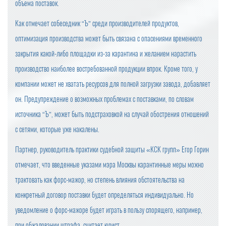
объема поставок.
Как отмечает собеседник “Ъ” среди производителей продуктов,
оптимизация производства может быть связана с опасениями временного
закрытия какой-либо площадки из-за карантина и желанием нарастить
производство наиболее востребованной продукции впрок. Кроме того, у
компании может не хватать ресурсов для полной загрузки завода, добавляет
он. Предупреждение о возможных проблемах с поставками, по словам
источника “Ъ”, может быть подстраховкой на случай обострения отношений
с сетями, которые уже накалены.
Партнер, руководитель практики судебной защиты «КСК групп» Егор Горин
отмечает, что введенные указами мэра Москвы карантинные меры можно
трактовать как форс-мажор, но степень влияния обстоятельства на
конкретный договор поставки будет определяться индивидуально. Но
уведомление о форс-мажоре будет играть в пользу спорящего, например,
при обжаловании штрафа, считает юрист.