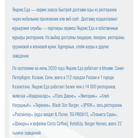
Яндекс.Еда — сервис заказа быстрой доставки еды из ресторанов
через мобильное приложение или веб-сайт. Доставку осуществляют
курьерские службы — партнеры сервиса Яндекс.Еда и собственные
курьеры ресторанов. На выбор доступны пиццерии, пекарни, рестораны
грузинской и японской кухни, бургерные, стейк-хаусы и другие
заведения.
По состоянию на июнь 2020 года Яндекс.Еда работает в Москве, Санкт-
Петербурге, Казани, Сочи, всего в 112 городах России и 1 городе
Казахстана. Яндекс.Еда работает более чем с 14 000 ресторанов,
включая «Макдоналдс», «Папа Джонс», «Якитория», «Хлеб
Насущный», «Теремок», Black Star Burger, «УРЮК», сеть ресторанов
«Ростинтер» (куда входят IL Патио, TGI FRIDAYS, «Планета Суши»,
«Шикари» и кофейни Costa Coffee), KetchUp, Burger Heroes, всего 22
тысячи заведений.