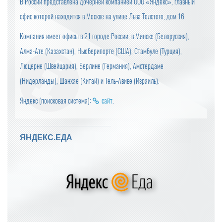
В России представлена дочерней компанией ООО «Яндекс», главный
офис которой находится в Москве на улице Льва Толстого, дом 16.
Компания имеет офисы в 21 городе России, в Минске (Белоруссия),
Алма-Ате (Казахстан), Ньюберипорте (США), Стамбуле (Турция),
Люцерне (Швейцария), Берлине (Германия), Амстердаме
(Нидерланды), Шанхае (Китай) и Тель-Авиве (Израиль).
Яндекс (поисковая система):
сайт
.
ЯНДЕКС.ЕДА