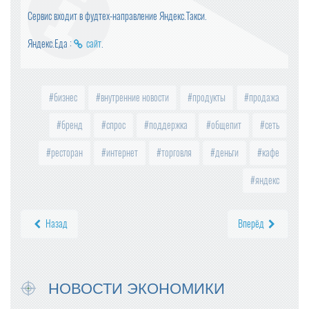
Сервис входит в фудтех-направление Яндекс.Такси.
Яндекс.Еда :
сайт
.
бизнес
внутренние новости
продукты
продажа
бренд
спрос
поддержка
общепит
сеть
ресторан
интернет
торговля
деньги
кафе
яндекс
Назад
Вперёд
НОВОСТИ ЭКОНОМИКИ