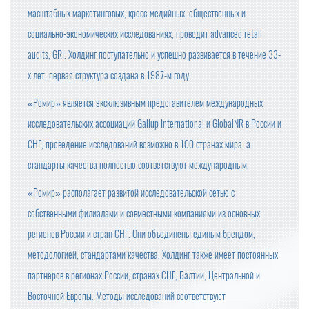
масштабных маркетинговых, кросс-медийных, общественных и
социально-экономических исследованиях, проводит advanced retail
audits, GRI. Холдинг поступательно и успешно развивается в течение 33-
х лет, первая структура создана в 1987-м году.
«Ромир» является эксклюзивным представителем международных
исследовательских ассоциаций Gallup International и GlobalNR в России и
СНГ, проведение исследований возможно в 100 странах мира, а
стандарты качества полностью соответствуют международным.
«Ромир» располагает развитой исследовательской сетью с
собственными филиалами и совместными компаниями из основных
регионов России и стран СНГ. Они объединены единым брендом,
методологией, стандартами качества. Холдинг также имеет постоянных
партнёров в регионах России, странах СНГ, Балтии, Центральной и
Восточной Европы. Методы исследований соответствуют