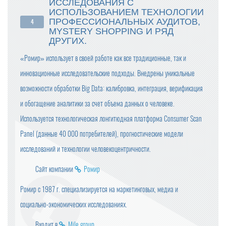
ИССЛЕДОВАНИЯ С
ИСПОЛЬЗОВАНИЕМ ТЕХНОЛОГИИ
ПРОФЕССИОНАЛЬНЫХ АУДИТОВ,
MYSTERY SHOPPING И РЯД
ДРУГИХ.
«Ромир» использует в своей работе как все традиционные, так и
инновационные исследовательские подходы. Внедрены уникальные
возможности обработки Big Data: калибровка, интеграция, верификация
и обогащение аналитики за счет объема данных о человеке.
Используется технологическая лонгитюдная платформа Consumer Scan
Panel (данные 40 000 потребителей), прогностические модели
исследований и технологии человекоцентричности.
Сайт компании
Ромир
Ромир с 1987 г. специализируется на маркетинговых, медиа и
социально-экономических исследованиях.
Входит в
Mile group
.