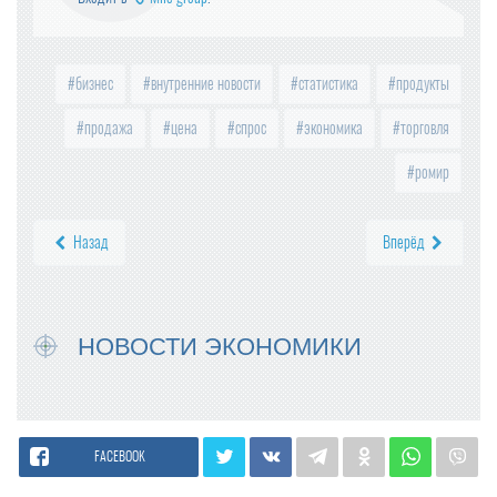
бизнес
внутренние новости
статистика
продукты
продажа
цена
спрос
экономика
торговля
ромир
Назад
Вперёд
НОВОСТИ ЭКОНОМИКИ
FACEBOOK