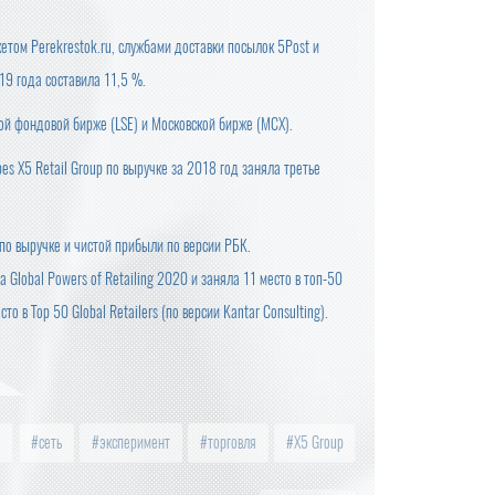
том Perekrestok.ru, службами доставки посылок 5Post и
9 года составила 11,5 %.
ой фондовой бирже (LSE) и Московской бирже (MCX).
es X5 Retail Group по выручке за 2018 год заняла третье
по выручке и чистой прибыли по версии РБК.
 Global Powers of Retailing 2020 и заняла 11 место в топ-50
о в Top 50 Global Retailers (по версии Kantar Consulting).
а
сеть
эксперимент
торговля
X5 Group