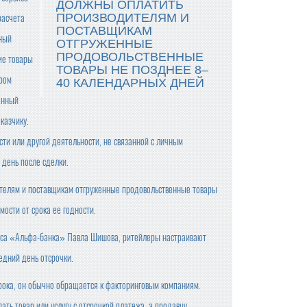
ДОЛЖНЫ ОПЛАТИТЬ
ПРОИЗВОДИТЕЛЯМ И
расчета
ПОСТАВЩИКАМ
нный
ОТГРУЖЕННЫЕ
ПРОДОВОЛЬСТВЕННЫЕ
ие товары
ТОВАРЫ НЕ ПОЗДНЕЕ 8–
ором
40 КАЛЕНДАРНЫХ ДНЕЙ
ленный
казчику.
ти или другой деятельности, не связанной с личным
 день после сделки.
ителям и поставщикам отгруженные продовольственные товары
ости от срока ее годности.
неса «Альфа-банка» Павла Шишова, ритейлеры настраивают
едний день отсрочки.
срока, он обычно обращается к факторинговым компаниям.
ь товар или услугу с отсрочкой платежа, а продавцу —