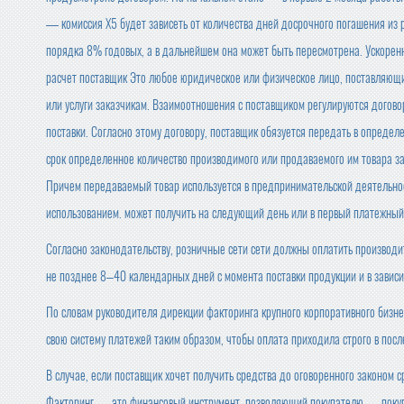
— комиссия X5 будет зависеть от количества дней досрочного погашения из 
порядка 8% годовых, а в дальнейшем она может быть пересмотрена. Ускоре
расчет поставщик Это любое юридическое или физическое лицо, поставляющ
или услуги заказчикам. Взаимоотношения с поставщиком регулируются догов
поставки. Согласно этому договору, поставщик обязуется передать в опреде
срок определенное количество производимого или продаваемого им товара за
Причем передаваемый товар используется в предпринимательской деятельнос
использованием. может получить на следующий день или в первый платежный
Согласно законодательству, розничные сети сети должны оплатить производ
не позднее 8–40 календарных дней с момента поставки продукции и в зависим
По словам руководителя дирекции факторинга крупного корпоративного биз
свою систему платежей таким образом, чтобы оплата приходила строго в посл
В случае, если поставщик хочет получить средства до оговоренного законом 
Факторинг — это финансовый инструмент, позволяющий покупателю — покупат