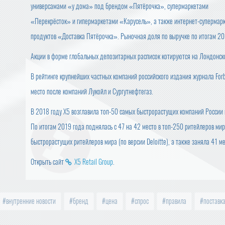
универсамами «у дома» под брендом «Пятёрочка», супермаркетами
«Перекрёсток» и гипермаркетами «Карусель», а также интернет-супермарке
продуктов «Доставка Пятёрочка». Рыночная доля по выручке по итогам 201
Акции в форме глобальных депозитарных расписок котируются на Лондонск
В рейтинге крупнейших частных компаний российского издания журнала Forb
место после компаний Лукойл и Сургутнефтегаз.
В 2018 году Х5 возглавила топ-50 самых быстрорастущих компаний России 
По итогам 2019 года поднялась с 47 на 42 место в топ-250 ритейлеров мира
быстрорастущих ритейлеров мира (по версии Deloitte), а также заняла 41 мест
Открыть сайт
X5 Retail Group
.
внутренние новости
бренд
цена
спрос
правила
поставк