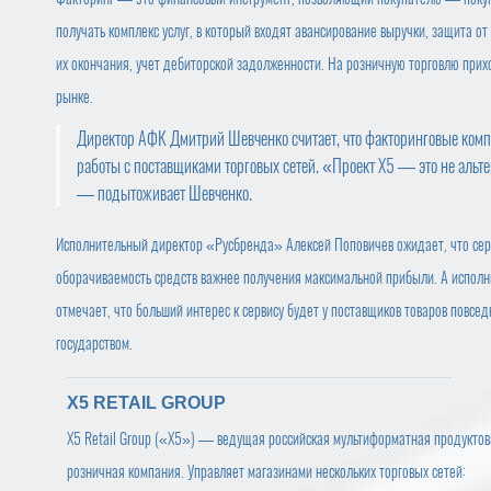
получать комплекс услуг, в который входят авансирование выручки, защита от
их окончания, учет дебиторской задолженности. На розничную торговлю прих
рынке.
Директор АФК Дмитрий Шевченко считает, что факторинговые комп
работы с поставщиками торговых сетей. «Проект X5 — это не альт
— подытоживает Шевченко.
Исполнительный директор «Русбренда» Алексей Поповичев ожидает, что серв
оборачиваемость средств важнее получения максимальной прибыли. А испо
отмечает, что больший интерес к сервису будет у поставщиков товаров повсе
государством.
X5 RETAIL GROUP
X5 Retail Group («Х5») — ведущая российская мультиформатная продукто
розничная компания. Управляет магазинами нескольких торговых сетей: