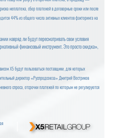
 риска неплатежа, сбор платежей в договорные сроки или после
одится 44% из общего числа активных клиентов факторинга на
ании навряд ли будут пересматривать свои условия
ернативный финансовый инструмент. Это просто скидка»,
исом X5 будут пользоваться поставщики, для которых
лнительный директор «Руспродсоюза» Дмитрий Востриков
дневного спроса, отсрочки платежей по которым не регулируются
вая