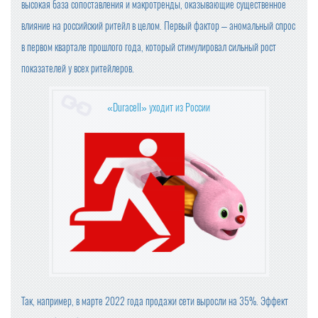
высокая база сопоставления и макротренды, оказывающие существенное
ИДЕЯ ПРЕДЕЛЬНЫХ ЦЕН НА ПРОДУКТЫ НЕ ОДОБРЕН
влияние на российский ритейл в целом. Первый фактор – аномальный спрос
А ВЛАСТЯМИ
в первом квартале прошлого года, который стимулировал сильный рост
OZON ПРИОСТАНОВИЛ ОПЛАТУ ПРИ ПОЛУЧЕНИИ
показателей у всех ритейлеров.
БАЗОВЫЕ ПРОДУКТЫ В ТОРГОВЫХ СЕТЯХ ПОДЕШЕВЕ
«Duracell» уходит из России
ЛИ В СЕНТЯБРЕ НА 1,2%
ЦЕНЫ НА ПРОДУКТЫ В КРУПНЕЙШИХ ТОРГОВЫХ СЕТ
ЯХ ПРОВЕРИТ ФАС
ПРОВОДИТЬ ВНЕЗАПНЫЕ ПРОВЕРКИ ОБЩЕПИТА И ПР
ОДАВЦОВ БУДЕТ РОСПОТРЕБНАДЗОР
КОМПАНИЯ «ЯНДЕКС МАРКЕТ» ЗАРЕГИСТРИРОВАЛА
НОВЫЙ ТОРГОВЫЙ ЗНАК
МИНПРОМТОРГ РОССИИ УТВЕРДИЛ ИЗМЕНЕНИЯ В ПЕ
РЕЧЕНЬ ПРОДУКЦИИ ДЛЯ ПАРАЛЛЕЛЬНОГО ИМПОРТ
Так, например, в марте 2022 года продажи сети выросли на 35%. Эффект
А