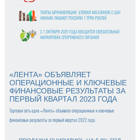
ТЕМПЫ ШРИНКФЛЯЦИИ: УЛОВКИ МАГАЗИНОВ С ЦЕН
НИКАМИ ЛИШАЮТ РОССИЯН 1 ТРЛН РУБЛЕЙ
С 1 ОКТЯБРЯ 2025 ГОДА ВВОДИТСЯ ОБЯЗАТЕЛЬНАЯ
МАРКИРОВКА СПОРТИВНОГО ПИТАНИЯ
ВЛАСТИ УТВЕРДИЛИ ФИНАЛЬНЫЕ ПРАВКИ В ЗАКОНО
ПРОЕКТ О ЦИФРОВЫХ ПЛАТФОРМАХ
МОЛОКО В КАЖДОМ ВОСЬМОМ ЧЕКЕ: «ПЯТЁРОЧКА»
«ЛЕНТА» ОБЪЯВЛЯЕТ
ОТМЕЧАЕТ РОСТ ПРОДАЖ МОЛОЧНОЙ ПРОДУКЦИИ
ОПЕРАЦИОННЫЕ И КЛЮЧЕВЫЕ
ФИНАНСОВЫЕ РЕЗУЛЬТАТЫ ЗА
ПРОДАЖИ ГОТОВОЙ ЕДЫ В КРУПНЫХ СЕТЯХ ВЫРОСЛ
И НА 24% В 2024 ГОДУ
ПЕРВЫЙ КВАРТАЛ 2023 ГОДА
ОПТОВЫЕ ЦЕНЫ НА ЯЙЦА СНИЗИЛИСЬ НА 13-17%
Торговая сеть одна «Лента» объявила операционные и ключевые
финансовые результаты за первый квартал 2022 года.
С ПРАЗДНИКОМ ВЕСНЫ, ДОРОГИЕ ЖЕНЩИНЫ!