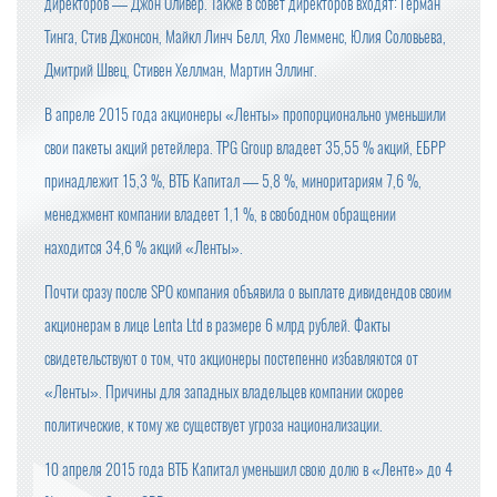
директоров — Джон Оливер. Также в совет директоров входят: Герман
Тинга, Стив Джонсон, Майкл Линч Белл, Яхо Лемменс, Юлия Соловьева,
Дмитрий Швец, Стивен Хеллман, Мартин Эллинг.
В апреле 2015 года акционеры «Ленты» пропорционально уменьшили
свои пакеты акций ретейлера. TPG Group владеет 35,55 % акций, ЕБРР
принадлежит 15,3 %, ВТБ Капитал — 5,8 %, миноритариям 7,6 %,
менеджмент компании владеет 1,1 %, в свободном обращении
находится 34,6 % акций «Ленты».
Почти сразу после SPO компания объявила о выплате дивидендов своим
акционерам в лице Lenta Ltd в размере 6 млрд рублей. Факты
свидетельствуют о том, что акционеры постепенно избавляются от
«Ленты». Причины для западных владельцев компании скорее
политические, к тому же существует угроза национализации.
10 апреля 2015 года ВТБ Капитал уменьшил свою долю в «Ленте» до 4