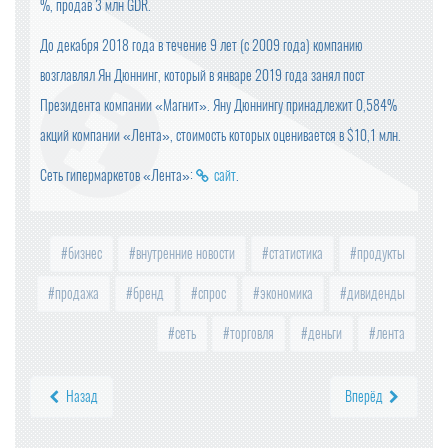
%, продав 3 млн GDR.
До декабря 2018 года в течение 9 лет (с 2009 года) компанию
возглавлял Ян Дюннинг, который в январе 2019 года занял пост
Президента компании «Магнит». Яну Дюннингу принадлежит 0,584%
акций компании «Лента», стоимость которых оценивается в $10,1 млн.
Сеть гипермаркетов «Лента»:
сайт
.
бизнес
внутренние новости
статистика
продукты
продажа
бренд
спрос
экономика
дивиденды
сеть
торговля
деньги
лента
Назад
Вперёд