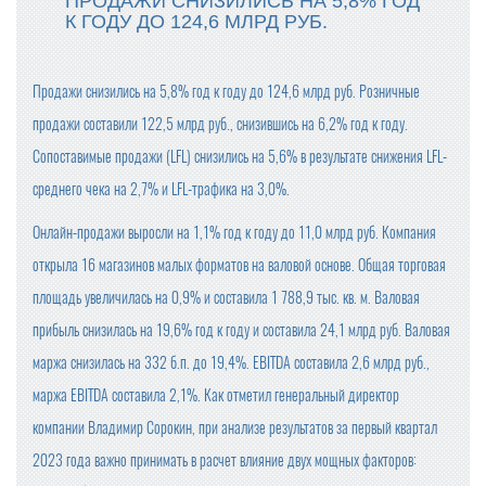
ПРОДАЖИ СНИЗИЛИСЬ НА 5,8% ГОД
К ГОДУ ДО 124,6 МЛРД РУБ.
ПРОДАЖИ ШОКОЛАДА В РОССИИ СНИЗИЛИСЬ
Продажи снизились на 5,8% год к году до 124,6 млрд руб. Розничные
ФАС НЕ НАШЛА ПРИЗНАКОВ ЦЕНОВОГО СГОВОРА У П
РОИЗВОДИТЕЛЕЙ СЛИВОЧНОГО МАСЛА
продажи составили 122,5 млрд руб., снизившись на 6,2% год к году.
Сопоставимые продажи (LFL) снизились на 5,6% в результате снижения LFL-
ПОЗДРАВЛЯЕМ С НАСТУПАЮЩИМ 2025 НОВЫМ ГОД
ОМ!
среднего чека на 2,7% и LFL-трафика на 3,0%.
Онлайн-продажи выросли на 1,1% год к году до 11,0 млрд руб. Компания
С 1 ЯНВАРЯ СУЩЕСТВЕННО ПОДОРОЖАЕТ АЛКОГОЛЬ
(ВЕСЬ)
открыла 16 магазинов малых форматов на валовой основе. Общая торговая
площадь увеличилась на 0,9% и составила 1 788,9 тыс. кв. м. Валовая
ГОДОВАЯ ИНФЛЯЦИЯ В НОЯБРЕ УСКОРИЛАСЬ
прибыль снизилась на 19,6% год к году и составила 24,1 млрд руб. Валовая
маржа снизилась на 332 б.п. до 19,4%. EBITDA составила 2,6 млрд руб.,
ГРЕЧКА, ЧАЙ И САХАР ПОДЕШЕВЕЛИ В НОЯБРЕ
маржа EBITDA составила 2,1%. Как отметил генеральный директор
компании Владимир Сорокин, при анализе результатов за первый квартал
ВСЕМИРНАЯ РАСПРОДАЖА: КАК 11.11 СТАЛ ДНЕМ ШО
ПИНГА?
2023 года важно принимать в расчет влияние двух мощных факторов: