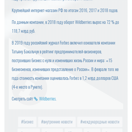
Крупнейший интернет-магазин РФ по итогам 2016, 2017 и 2018 годов.
По данным компании, в 2018 году оборот Wildberries вырос на 72 % до
118,7 млрд руб.
В 2019 году российский журнал Forbes включил основателя компании
Татьяну Бакальчук в рейтинг предпринимателей-визионеров,
построивших бизнес с нуля и изменивших жизнь России и мира: «15
бизнесменов, изменивших представление о России». В феврале того же
года стоимость компании оценивалась Forbes в 1,2 млрд долларов США
(4-е место в Рунете).
Смотреть сайт
Wildberries
.
бизнес
внутренние новости
международные новости