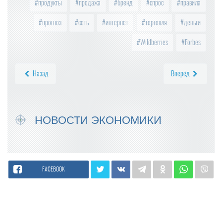
продукты
продажа
бренд
спрос
правила
прогноз
сеть
интернет
торговля
деньги
Wildberries
Forbes
Назад
Вперёд
НОВОСТИ ЭКОНОМИКИ
FACEBOOK