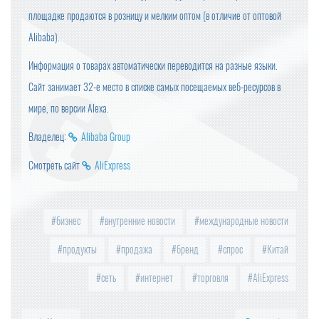
площадке продаются в розницу и мелким оптом (в отличие от оптовой
Alibaba).
Информация о товарах автоматически переводится на разные языки.
Сайт занимает 32-е место в списке самых посещаемых веб-ресурсов в
мире, по версии Alexa.
Владелец:
Alibaba Group
Смотреть сайт
AliExpress
бизнес
внутренние новости
международные новости
продукты
продажа
бренд
спрос
Китай
сеть
интернет
торговля
AliExpress