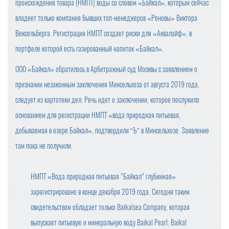
происхождения товара (НМПТ) воды со словом «Байкал», которым сейчас
владеет только компания бывших топ-менеджеров «Реновы» Виктора
Вексельберга. Регистрация НМПТ создает риски для «Аквалайф», в
портфеле которой есть газированный напиток «Байкал».
ООО «Байкал» обратилось в Арбитражный суд Москвы с заявлением о
признании незаконным заключения Минсельхоза от августа 2019 года,
следует из картотеки дел. Речь идет о заключении, которое послужило
основанием для регистрации НМПТ «вода природная питьевая,
добываемая в озере Байкал», подтвердили “Ъ” в Минсельхозе. Заявление
там пока не получили.
НМПТ «Вода природная питьевая "Байкал" глубинная»
зарегистрировано в конце декабря 2019 года. Сегодня таким
свидетельством обладает только Baikalsea Company, которая
выпускает питьевую и минеральную воду Baikal Pearl, Baikal