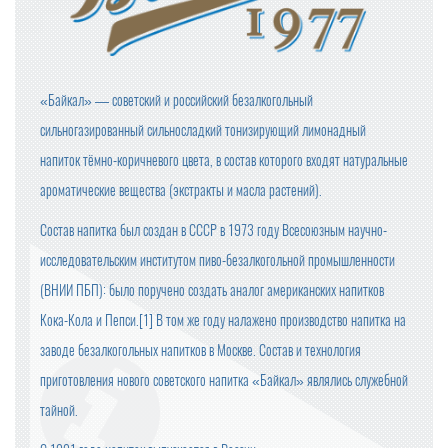
«Байкал» — советский и российский безалкогольный
сильногазированный сильносладкий тонизирующий лимонадный
напиток тёмно-коричневого цвета, в состав которого входят натуральные
ароматические вещества (экстракты и масла растений).
Состав напитка был создан в СССР в 1973 году Всесоюзным научно-
исследовательским институтом пиво-безалкогольной промышленности
(ВНИИ ПБП): было поручено создать аналог американских напитков
Кока-Кола и Пепси.[1] В том же году налажено производство напитка на
заводе безалкогольных напитков в Москве. Состав и технология
приготовления нового советского напитка «Байкал» являлись служебной
тайной.