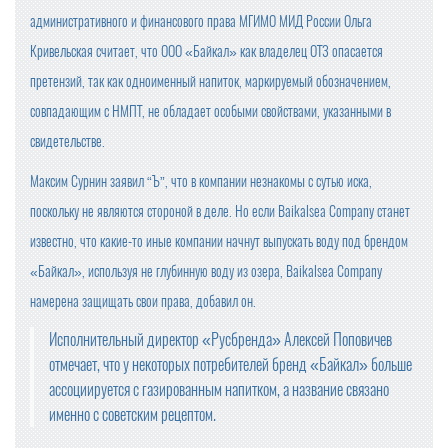
административного и финансового права МГИМО МИД России Ольга
Кривельская считает, что ООО «Байкал» как владелец ОТЗ опасается
претензий, так как одноименный напиток, маркируемый обозначением,
совпадающим с НМПТ, не обладает особыми свойствами, указанными в
свидетельстве.
Максим Сурнин заявил “Ъ”, что в компании незнакомы с сутью иска,
поскольку не являются стороной в деле. Но если Baikalsea Company станет
известно, что какие-то иные компании начнут выпускать воду под брендом
«Байкал», используя не глубинную воду из озера, Baikalsea Company
намерена защищать свои права, добавил он.
Исполнительный директор «Русбренда» Алексей Поповичев
отмечает, что у некоторых потребителей бренд «Байкал» больше
ассоциируется с газированным напитком, а название связано
именно с советским рецептом.