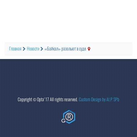
Главная
Новости
«Байкал» разольют в суде
Copyright ©
Opta
'17 All rights reserved.
Custom Design by Al.P.SPb