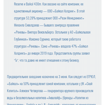
Reserve и Baikal 430m. Как сказано на сайте компании, ее
единственный акционер — ООО «Байкал Холдинг». В этой
структуре 53,28% принадлежит ООО «Реам Менеджмент»
Михаила Сиволдаева — бывшего зампреда правления
«Реновы» Виктора Вексельберга. Остальное у АО «Байкальская
Глубинная» Максима Сурнина, который также работал в
структурах «Реновы». Сама «Ренова» владела 47% «Байкал
Холдинга» до января 2019 года. Представитель группы заявил
“Ъ”, что та давно не имеет отношения к этому бизнесу.
Предварительное заседание назначено на 3 июня. Как следует из ЕГРЮЛ,
«Байкал» на 50% принадлежит самой компании, остальное у УК «Скай
Кэпитал» Алексея Четвергова — гендиректора крупного производителя
воды и безалкогольных напитков «Аквалайф» (бренды «Напитки из
Черноголовки», Fantola и др.). В «Аквалайф» отказались от комментариев.