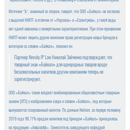
Источник “Ъ”, знакомый со спором, говорит, что ООО «Байкал» не согласно
с выдачей НМПТ: в отличие от «Нарзана» и «Ессентуков», у такой воды
нет одной скважины с конкретными характеристиками. При этом присвоение
НМПТ может лишить другие компании права регистрации новых брендов в
категории со словом «Байкал», пояснил он.
Партнер Nevsky IP Law Николай Зайченко подтверждает, что
товарный знак «Байкал» для однородных товаров вроде
безалкогольных напитков другим компаниям теперь не
зарегистрируют.
ООО «Байкал» также владеет комбинированным общеизвестным товарным
знаком (ОТЗ) с изображением озера и словом «Байкал», под которым
выпускается газированный напиток. По данным Nielsen, за первую половину
2019 года 98,71% продаж напитков под брендом «Байкал» приходилось
на продукцию «Аквалайф». Заместитель заведующего кафедрой