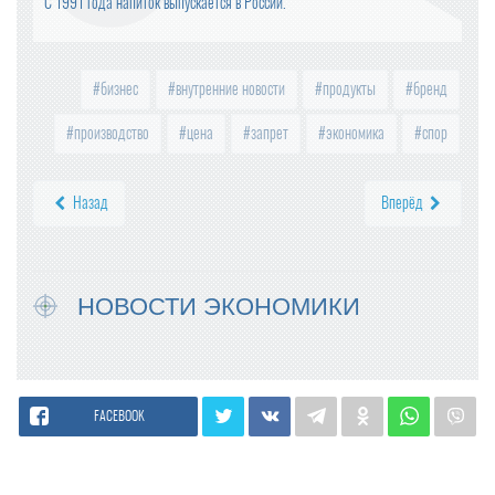
С 1991 года напиток выпускается в России.
бизнес
внутренние новости
продукты
бренд
производство
цена
запрет
экономика
спор
Назад
Вперёд
НОВОСТИ ЭКОНОМИКИ
FACEBOOK