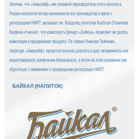
Логично, что «Аквалайф» как основной производитель этого напитка в
России опасается потери возможности его производства в связи с
регистрацией НМПТ, указывает он. Владелец агентства Kaufman Станислав
Кауфман отмечает, что известность бренда «Байкал» позволяет не делать
инвестиции в продвижение продукта. По словам Николая Зайченко,
структуре «Аквалайф» придется сначала доказать в суде незаконность или
недостоверность заключения Минсельхоза, а потом на этом основании уже
обратиться с заявлением о прекращении регистрации НМПТ.
БАЙКАЛ (НАПИТОК)