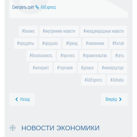
Смотреть сайт
AliExpress
бизнес
внутренние новости
международные новости
продукты
продажа
бренд
экономика
Китай
безопасность
прогноз
правительство
сеть
интернет
торговля
деньги
минпродторг
AliExpress
Alibaba
Назад
Вперёд
НОВОСТИ ЭКОНОМИКИ