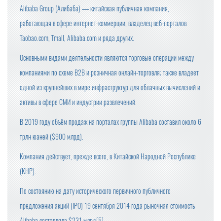
Alibaba Group (Алибаба) — китайская публичная компания,
работающая в сфере интернет-коммерции, владелец веб-порталов
Taobao.com, Tmall, Alibaba.com и ряда других.
Основными видами деятельности являются торговые операции между
компаниями по схеме B2B и розничная онлайн-торговля; также владеет
одной из крупнейших в мире инфраструктур для облачных вычислений и
активы в сфере СМИ и индустрии развлечений.
В 2019 году объём продаж на порталах группы Alibaba составил около 6
трлн юаней ($900 млрд).
Компания действует, прежде всего, в Китайской Народной Республике
(КНР).
По состоянию на дату исторического первичного публичного
предложения акций (IPO) 19 сентября 2014 года рыночная стоимость
Alibaba составляла $231 млрд[5].