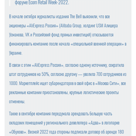
форуме Ecom Retail Week-2022.
В начале октября журналисты издания The Bell выяснили, что все
акционеры «AliExpress Россия» (Alibaba Group, холдинг USM Алишера
Усманова, VK и Российский фонд прямых инвестиций) отказываются
финансировать компанию после начала «специальной военной операции» в
Украине.
В связи с этим «AliExpress Россия», согласно одному источнику, сократила
штат сотрудников на 50%, согласно другому — уволила 700 сотрудников из
1000. Маркетплейс ищет субарендаторов в свой офис в «Москва Сити», все
рекламные кампании приостановлены, крупные логистические проекты
отменены.
Также в сентябре компания передумала арендовать большую часть
складских помещений у регионального девелопера «Адва» в логопарке
«Обухово». Весной 2022 года стороны подписали договор об аренде 180