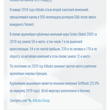
В январе 2018 года Alibaba стала второй азиатской компанией,
преодолевшей оценку в 500 миллиардов долларов США после своего
конкурента Tencent.
В списке крупнейших публичных компаний мира Forbes Global 2000 за
2019 год заняла 59-е место, в том числе 7-е по рыночной
капитализации, 54-е по чистой прибыли, 239-е по активам и 170-е по
обороту; из китайских компаний в этом списке заняла 12-е место.
По состоянию на 2020 год Alibaba занимает шестое место в рейтинге
крупнейших мировых брендов.
Крупнейшим акционером является японская компания SoftBank (25,9%
на середину 2019 года). Штаб-квартира расположена в Ханчжоу.
Смотреть сайт
Alibaba Group