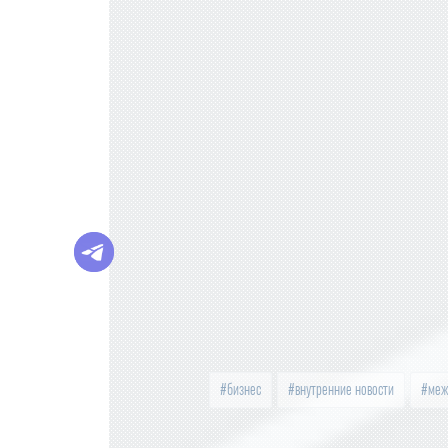
бизнес
внутренние новости
меж