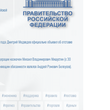
ийской
 года Дмитрий Медведев официально объявил об отставке
дерации назначен Михаил Владимирович Мишустин (с 30
лняющим обязанности являлся Андрей Рэмович Белоусов).
экономика
поддержка
правила
поставка
прогноз
правительство
торговля
деньги