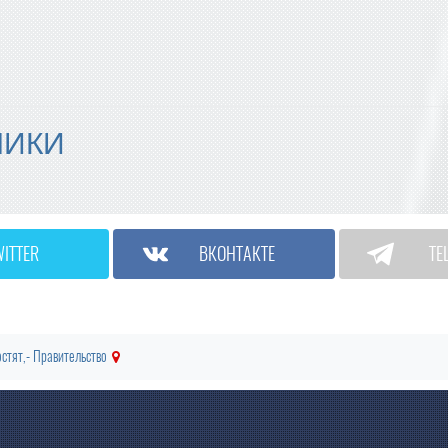
МИКИ
WITTER
ВКОНТАКТЕ
TE
остят,- Правительство