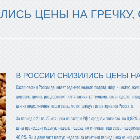
ЛИСЬ ЦЕНЫ НА ГРЕЧКУ, 
В РОССИИ СНИЗИЛИСЬ ЦЕНЫ НА 
Сахар-песок в России дешевеет седьмую неделю подряд, яйца - шестую, нач
дешеветь гречка, рис дорожает почти такими же темпами, как и неделю назад
цен на подсолнечное масло замедлился, следует из материалов Росстата.
За период с 21 по 27 мая цена на сахар в РФ в среднем снизилась на 0,93%:
цены происходит седьмую неделю подряд, но с начала года сахар подорожал
46,6%. Яйца дешевеют шестую неделю: за отчетный период цена на них упала