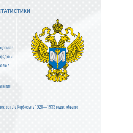
СТАТИСТИКИ
оцессах в
орядке и
ролю в
азвития
хитектора Ле Корбюзье в 1928—1933 годах, объекте