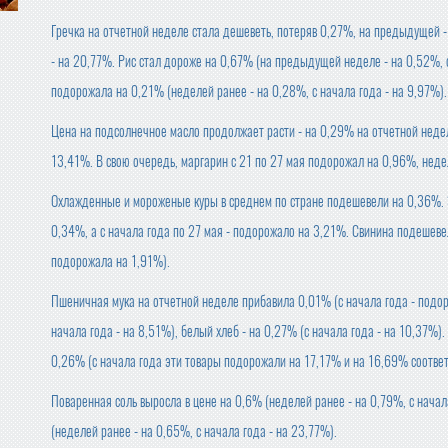
Гречка на отчетной неделе стала дешеветь, потеряв 0,27%, на предыдущей - 
- на 20,77%. Рис стал дороже на 0,67% (на предыдущей неделе - на 0,52%, 
подорожала на 0,21% (неделей ранее - на 0,28%, с начала года - на 9,97%).
Цена на подсолнечное масло продолжает расти - на 0,29% на отчетной недел
13,41%. В свою очередь, маргарин с 21 по 27 мая подорожал на 0,96%, недел
Охлажденные и мороженые куры в среднем по стране подешевели на 0,36%.
0,34%, а с начала года по 27 мая - подорожало на 3,21%. Свинина подешеве
подорожала на 1,91%).
Пшеничная мука на отчетной неделе прибавила 0,01% (с начала года - подо
начала года - на 8,51%), белый хлеб - на 0,27% (с начала года - на 10,37%
0,26% (с начала года эти товары подорожали на 17,17% и на 16,69% соответ
Поваренная соль выросла в цене на 0,6% (неделей ранее - на 0,79%, с нача
(неделей ранее - на 0,65%, с начала года - на 23,77%).