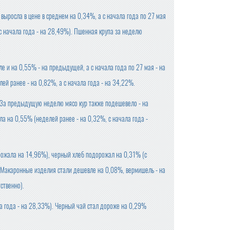
выросла в цене в среднем на 0,34%, а с начала года по 27 мая
с начала года - на 28,49%). Пшенная крупа за неделю
е и на 0,55% - на предыдущей, а с начала года по 27 мая - на
ей ранее - на 0,82%, а с начала года - на 34,22%.
 За предыдущую неделю мясо кур также подешевело - на
ла на 0,55% (неделей ранее - на 0,32%, с начала года -
рожала на 14,96%), черный хлеб подорожал на 0,31% (с
). Макаронные изделия стали дешевле на 0,08%, вермишель - на
ственно).
ла года - на 28,33%). Черный чай стал дороже на 0,29%