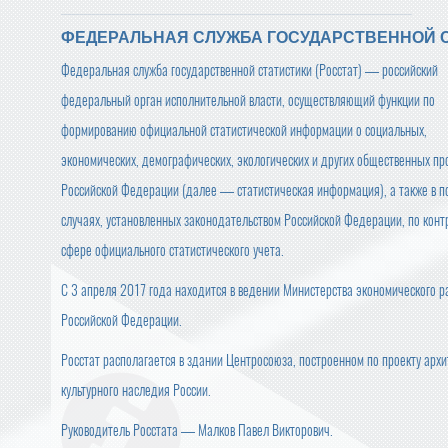
ФЕДЕРАЛЬНАЯ СЛУЖБА ГОСУДАРСТВЕННОЙ 
Федеральная служба государственной статистики (Росстат) — российский
федеральный орган исполнительной власти, осуществляющий функции по
формированию официальной статистической информации о социальных,
экономических, демографических, экологических и других общественных пр
Российской Федерации (далее — статистическая информация), а также в п
случаях, установленных законодательством Российской Федерации, по конт
сфере официального статистического учета.
С 3 апреля 2017 года находится в ведении Министерства экономического р
Российской Федерации.
Росстат располагается в здании Центросоюза, построенном по проекту ар
культурного наследия России.
Руководитель Росстата — Малков Павел Викторович.