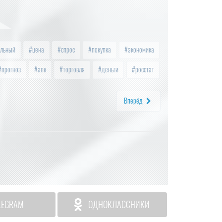
льный
цена
спрос
покупка
экономика
прогноз
апк
торговля
деньги
росстат
Вперёд
LEGRAM
ОДНОКЛАССНИКИ