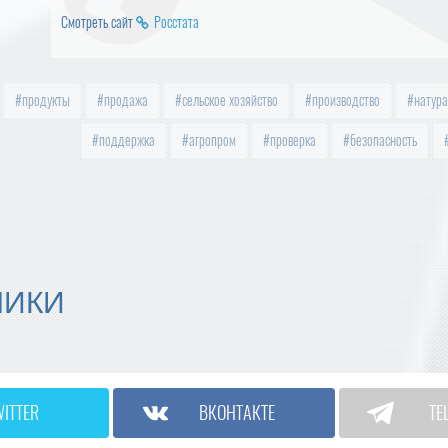
Смотреть сайт
Росстата
продукты
продажа
сельское хозяйство
производство
натура
поддержка
агропром
проверка
безопасность
МИКИ
WITTER
ВКОНТАКТЕ
TE