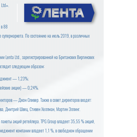
 Ltd».
 в 88
е супермаркета. По состоянию на июль 2019, в различных
 Lenta Ltd., зарегистрированной на Британских Виргинских
выглядит следующим образом:
еджмент — 1,23%;
ейские акции) — 0,24%.
екторов — Джон Оливер. Также в совет директоров входят:
ва, Дмитрий Швец, Стивен Хеллман, Мартин Эллинг.
пакеты акций ретейлера. TPG Group владеет 35,55 % акций,
неджмент компании владеет 1,1 %, в свободном обращении