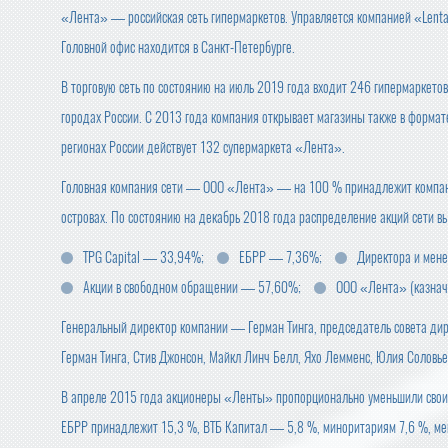
«Лента» — российская сеть гипермаркетов. Управляется компанией «Lenta
Головной офис находится в Санкт-Петербурге.
В торговую сеть по состоянию на июль 2019 года входит 246 гипермаркетов
городах России. С 2013 года компания открывает магазины также в формат
регионах России действует 132 супермаркета «Лента».
Головная компания сети — ООО «Лента» — на 100 % принадлежит компании
островах. По состоянию на декабрь 2018 года распределение акций сети 
TPG Capital — 33,94%;
ЕБРР — 7,36%;
Директора и мен
Акции в свободном обращении — 57,60%;
ООО «Лента» (казнач
Генеральный директор компании — Герман Тинга, председатель совета дир
Герман Тинга, Стив Джонсон, Майкл Линч Белл, Яхо Лемменс, Юлия Соловье
В апреле 2015 года акционеры «Ленты» пропорционально уменьшили свои 
ЕБРР принадлежит 15,3 %, ВТБ Капитал — 5,8 %, миноритариям 7,6 %, ме