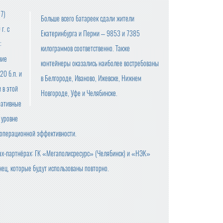
7)
Больше всего батареек сдали жители
г. с
Екатеринбурга и Перми – 9853 и 7385
:
килограммов соответственно. Также
ние
контейнеры оказались наиболее востребованы
20 б.п. и
в Белгороде, Иваново, Ижевске, Нижнем
 в этой
Новгороде, Уфе и Челябинске.
ративные
 уровне
е операционной эффективности.
ах-партнёрах: ГК «Мегаполисресурс» (Челябинск) и «НЭК»
нец, которые будут использованы повторно.