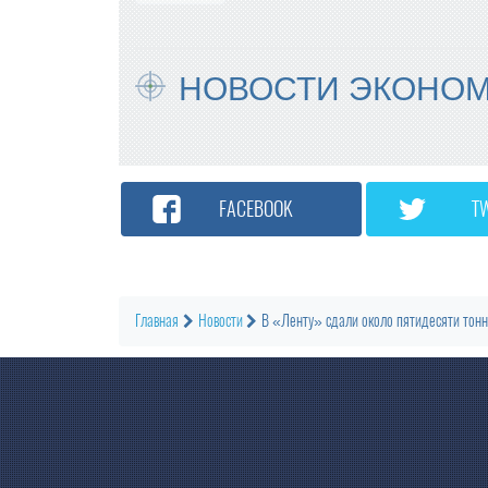
НОВОСТИ ЭКОНО
FACEBOOK
T
Главная
Новости
В «Ленту» сдали около пятидесяти тонн