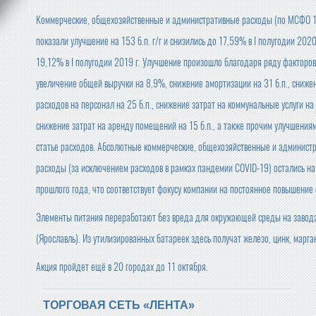
Коммерческие, общехозяйственные и административные расходы (по МСФО 1
показали улучшение на 153 б.п. г/г и снизились до 17,59% в I полугодии 2020 
19,12% в I полугодии 2019 г. Улучшение произошло благодаря ряду факторов
увеличение общей выручки на 8,9%, снижение амортизации на 31 б.п., сниже
расходов на персонал на 25 б.п., снижение затрат на коммунальные услуги на 
снижение затрат на аренду помещений на 15 б.п., а также прочим улучшениям
статье расходов. Абсолютные коммерческие, общехозяйственные и админист
расходы (за исключением расходов в рамках пандемии COVID-19) остались на
прошлого года, что соответствует фокусу компании на постоянное повышени
Элементы питания переработают без вреда для окружающей среды на завод
(Ярославль). Из утилизированных батареек здесь получат железо, цинк, марга
Акция пройдет ещё в 20 городах до 11 октября.
ТОРГОВАЯ СЕТЬ «ЛЕНТА»