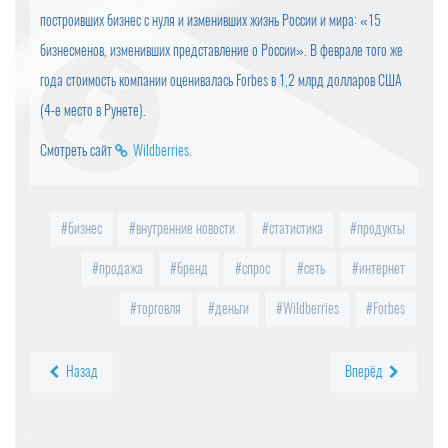
построивших бизнес с нуля и изменивших жизнь России и мира: «15
бизнесменов, изменивших представление о России». В феврале того же
года стоимость компании оценивалась Forbes в 1,2 млрд долларов США
(4-е место в Рунете).
Смотреть сайт
Wildberries
.
бизнес
внутренние новости
статистика
продукты
продажа
бренд
спрос
сеть
интернет
торговля
деньги
Wildberries
Forbes
Назад
Вперёд