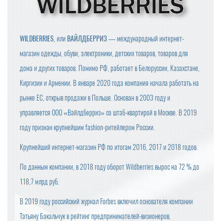
WILDBERRIES
, или
ВАЙЛДБЕРРИЗ
— международный интернет-
магазин одежды, обуви, электроники, детских товаров, товаров для
дома и других товаров. Помимо РФ, работает в Белоруссии, Казахстане,
Киргизии и Армении. В январе 2020 года компания начала работать на
рынке ЕС, открыв продажи в Польше. Основан в 2003 году и
управляется ООО «Вайлдберриз» со штаб-квартирой в Москве. В 2019
году признан крупнейшим fashion-ритейлером России.
Крупнейший интернет-магазин РФ по итогам 2016, 2017 и 2018 годов.
По данным компании, в 2018 году оборот Wildberries вырос на 72 % до
118,7 млрд руб.
В 2019 году российский журнал Forbes включил основателя компании
Татьяну Бакальчук в рейтинг предпринимателей-визионеров,