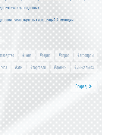
дприятиях и учреждениях.
дерации пчеловодческих ассоциаций Апимондии.
зводство
цена
зерно
спрос
агропром
гноз
апк
торговля
деньги
минсельхоз
Вперёд