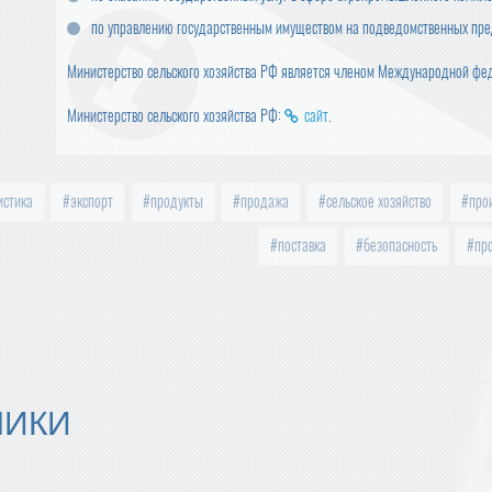
по управлению государственным имуществом на подведомственных пре
Министерство сельского хозяйства РФ является членом Международной фе
Министерство сельского хозяйства РФ:
сайт
.
истика
экспорт
продукты
продажа
сельское хозяйство
прои
поставка
безопасность
про
МИКИ