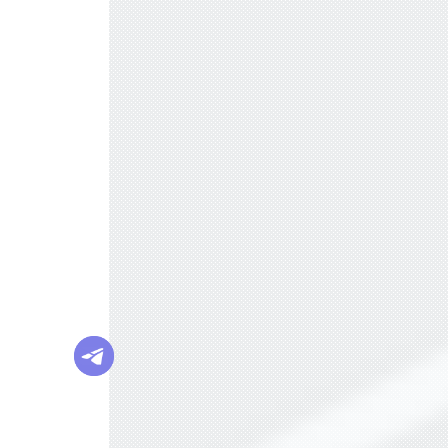
ГОДОВАЯ ИНФЛЯЦИЯ В НОЯБРЕ УСК
ОРИЛАСЬ
ГРЕЧКА, ЧАЙ И САХАР ПОДЕШЕВЕЛИ
В НОЯБРЕ
ВСЕМИРНАЯ РАСПРОДАЖА: КАК 11.1
1 СТАЛ ДНЕМ ШОПИНГА?
ИДЕЯ ПРЕДЕЛЬНЫХ ЦЕН НА ПРОДУК
ТЫ НЕ ОДОБРЕНА ВЛАСТЯМИ
OZON ПРИОСТАНОВИЛ ОПЛАТУ ПРИ
ПОЛУЧЕНИИ
БАЗОВЫЕ ПРОДУКТЫ В ТОРГОВЫХ С
ЕТЯХ ПОДЕШЕВЕЛИ В СЕНТЯБРЕ НА 1,
2%
ЦЕНЫ НА ПРОДУКТЫ В КРУПНЕЙШИ
Х ТОРГОВЫХ СЕТЯХ ПРОВЕРИТ ФАС