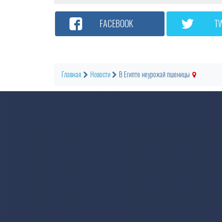
FACEBOOK
T
Главная
Новости
В Египте неурожай пшеницы