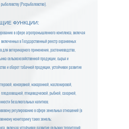
 рыболовству (Росрыболовство).
ЩИЕ ФУНКЦИИ:
лированию в сфере агропромышленного комплекса, включая
, включенных в Государственный реестр охраняемых
в для ветеринарного применения, растениеводство,
ынка сельскохозяйственной продукции, сырья и
во и оборот табачной продукции, устойчивое развитие
терской, консервной, макаронной, масложировой,
, плодоовощной, птицеводческой, рыбной, сахарной,
нности безалкогольных напитков;
авовому регулированию в сфере земельных отношений (в
твенному мониторингу таких земель;
са, включая устойчивое развитие сельских территорий;