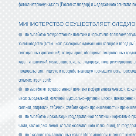
фитосанитарному надзору (Россельхознадзор) и Федерального агентства по
МИНИСТЕРСТВО ОСУЩЕСТВЛЯЕТ СЛЕДУЮ
по выработке государственной политики и нормативно-правовому регу
животноводство (в том числе разведение одомашненных видов и пород рыб
селекционных достижений), ветеринарию, обращение лекарственных средст
карантин растений, мелиорацию земель, плодородие почв, регулирование р
продовольствия, пищевую и перерабатывающую промышленность, производст
сельских территорий;
по выработке государственной политики в сфере винодельческой, конди
маслосыродельной, молочной, мукомольно-крупяной, мясной, пивоваренной
соляной, спиртовой, табачной, хлебопекарной промышленности и промышле
по выработке и реализации государственной политики и нормативно-пр
части, касающейся земель сельскохозяйственного назначения), по государс
по оказанию государственных услуг в сфере агропромышленного комплек