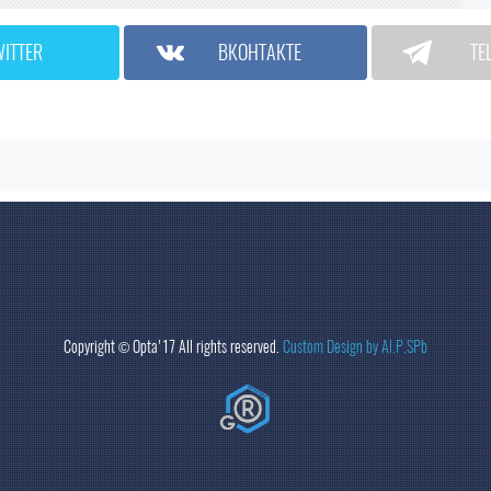
WITTER
ВКОНТАКТЕ
TE
Copyright ©
Opta
'17 All rights reserved.
Custom Design by Al.P.SPb