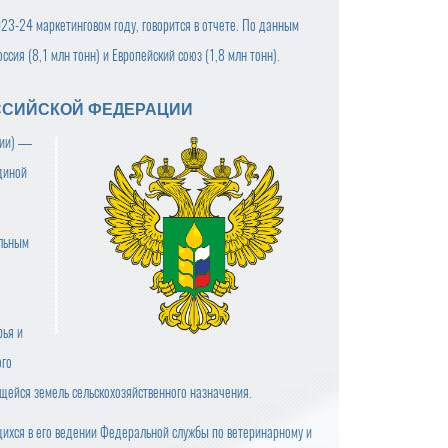
023-24 маркетинговом году, говорится в отчете. По данным
ия (8,1 млн тонн) и Европейский союз (1,8 млн тонн).
ССИЙСКОЙ ФЕДЕРАЦИИ
сии) —
диной
альным
рья и
ого
ющейся земель сельскохозяйственного назначения.
ихся в его ведении Федеральной службы по ветеринарному и