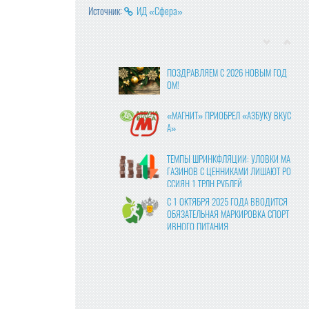
Источник:
ИД «Сфера»
ПОЗДРАВЛЯЕМ С 2026 НОВЫМ ГОД
ОМ!
«МАГНИТ» ПРИОБРЕЛ «АЗБУКУ ВКУС
А»
ТЕМПЫ ШРИНКФЛЯЦИИ: УЛОВКИ МА
ГАЗИНОВ С ЦЕННИКАМИ ЛИШАЮТ РО
ССИЯН 1 ТРЛН РУБЛЕЙ
С 1 ОКТЯБРЯ 2025 ГОДА ВВОДИТСЯ
ОБЯЗАТЕЛЬНАЯ МАРКИРОВКА СПОРТ
ИВНОГО ПИТАНИЯ
ВЛАСТИ УТВЕРДИЛИ ФИНАЛЬНЫЕ ПР
АВКИ В ЗАКОНОПРОЕКТ О ЦИФРОВЫ
Х ПЛАТФОРМАХ
МОЛОКО В КАЖДОМ ВОСЬМОМ ЧЕКЕ:
«ПЯТЁРОЧКА» ОТМЕЧАЕТ РОСТ ПРОД