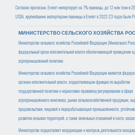
Согласно прогнозам, Египет импортирует на 7% пшеницы, до 12 млн тонн в 2
USDA, крупнейшими экспортерами пшеницы в Египет в 2022-23 годах были Росс
МИНИСТЕРСТВО СЕЛЬСКОГО ХОЗЯЙСТВА РО
Министерство сельского хозяйства Российской Федерации (Минсельхоз Рос
федеральный орган исполнительной власти обеспечивающий проведение е
агропромышленной политики.
Министерство сельского хозяйства Российской Федерации является федер
органом исполнительной власти, осуществляющим функции по выработке
государственной политики и нормативно-правовому регулированию в сфере
агропромышленного комплекса, рынка сельскохозяйственной продукции, сы
продовольствия, пищевой и перерабатывающей промышленности, устойчив
развития сельских территорий, а также земельных отношений в части, каса
Министерство осуществляет координацию и контроль деятельности находящ