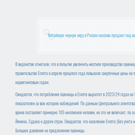
Китайскую черную икру в России массово продают под в
В ведомстве отметили, что в попытке увеличить местное производство пшен
правительство Египта в апреле прошлого года повысило закупочные цены на
маркетинговым годом.
Ожидается, что потребление пшеницы в Египте вырастет в 2023/24 годах на 5
показателем за всю историю наблюдений. По данным Центрального агентства
время составляет примерно 105 миллионов человек, но это не включает, по о
Йемена, Судана и других стран. Ожидается, что население Египта (без учета 
большее давление на предложение пшеницы.