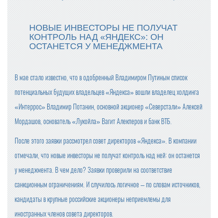
ПРОДАЖИ ШОКОЛАДА В РОССИИ СНИЗИЛИСЬ
НОВЫЕ ИНВЕСТОРЫ НЕ ПОЛУЧАТ
КОНТРОЛЬ НАД «ЯНДЕКС»: ОН
ФАС НЕ НАШЛА ПРИЗНАКОВ ЦЕНОВОГО СГОВОРА У П
ОСТАНЕТСЯ У МЕНЕДЖМЕНТА
РОИЗВОДИТЕЛЕЙ СЛИВОЧНОГО МАСЛА
ПОЗДРАВЛЯЕМ С НАСТУПАЮЩИМ 2025 НОВЫМ ГОД
В мае стало известно, что в одобренный Владимиром Путиным список
ОМ!
потенциальных будущих владельцев «Яндекса» вошли владелец холдинга
С 1 ЯНВАРЯ СУЩЕСТВЕННО ПОДОРОЖАЕТ АЛКОГОЛЬ
«Интеррос» Владимир Потанин, основной акционер «Северстали» Алексей
(ВЕСЬ)
Мордашов, основатель «Лукойла» Вагит Алекперов и банк ВТБ.
ГОДОВАЯ ИНФЛЯЦИЯ В НОЯБРЕ УСКОРИЛАСЬ
После этого заявки рассмотрел совет директоров «Яндекса». В компании
отмечали, что новые инвесторы не получат контроль над ней: он останется
ГРЕЧКА, ЧАЙ И САХАР ПОДЕШЕВЕЛИ В НОЯБРЕ
у менеджмента. В чем дело? Заявки проверили на соответствие
санкционным ограничениям. И случилось логичное – по словам источников,
ВСЕМИРНАЯ РАСПРОДАЖА: КАК 11.11 СТАЛ ДНЕМ ШО
кандидаты в крупные российские акционеры неприемлемы для
ПИНГА?
иностранных членов совета директоров.