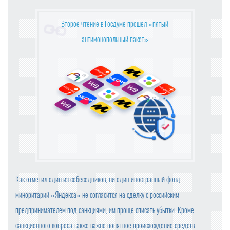
ИДЕЯ ПРЕДЕЛЬНЫХ ЦЕН НА ПРОДУКТЫ НЕ ОДОБРЕН
А ВЛАСТЯМИ
Второе чтение в Госдуме прошел «пятый
антимонопольный пакет»
OZON ПРИОСТАНОВИЛ ОПЛАТУ ПРИ ПОЛУЧЕНИИ
БАЗОВЫЕ ПРОДУКТЫ В ТОРГОВЫХ СЕТЯХ ПОДЕШЕВЕ
ЛИ В СЕНТЯБРЕ НА 1,2%
ЦЕНЫ НА ПРОДУКТЫ В КРУПНЕЙШИХ ТОРГОВЫХ СЕТ
ЯХ ПРОВЕРИТ ФАС
ПРОВОДИТЬ ВНЕЗАПНЫЕ ПРОВЕРКИ ОБЩЕПИТА И ПР
ОДАВЦОВ БУДЕТ РОСПОТРЕБНАДЗОР
КОМПАНИЯ «ЯНДЕКС МАРКЕТ» ЗАРЕГИСТРИРОВАЛА
Как отметил один из собеседников, ни один иностранный фонд-
НОВЫЙ ТОРГОВЫЙ ЗНАК
миноритарий «Яндекса» не согласится на сделку с российским
МИНПРОМТОРГ РОССИИ УТВЕРДИЛ ИЗМЕНЕНИЯ В ПЕ
предпринимателем под санкциями, им проще списать убытки. Кроме
РЕЧЕНЬ ПРОДУКЦИИ ДЛЯ ПАРАЛЛЕЛЬНОГО ИМПОРТ
А
санкционного вопроса также важно понятное происхождение средств.