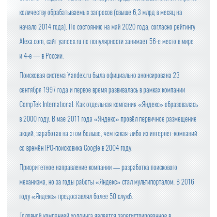
количеству обрабатываемых запросов (свыше 6,3 млрд в месяц на
начало 2014 года). По состоянию на май 2020 года, согласно рейтингу
Alexa.com, сайт yandex.ru по популярности занимает 56-е место в мире
и 4-е — в России.
Поисковая система Yandex.ru была официально анонсирована 23
сентября 1997 года и первое время развивалась в рамках компании
CompTek International. Как отдельная компания «Яндекс» образовалась
в 2000 году. В мае 2011 года «Яндекс» провёл первичное размещение
акций, заработав на этом больше, чем какая-либо из интернет-компаний
со времён IPO-поисковика Google в 2004 году.
Приоритетное направление компании — разработка поискового
механизма, но за годы работы «Яндекс» стал мультипорталом. В 2016
году «Яндекс» предоставлял более 50 служб.
Головной компанией холдинга является зарегистрированное в