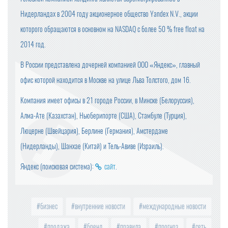
Нидерландах в 2004 году акционерное общество Yandex N.V., акции
которого обращаются в основном на NASDAQ с более 50 % free float на
2014 год.
В России представлена дочерней компанией ООО «Яндекс», главный
офис которой находится в Москве на улице Льва Толстого, дом 16.
Компания имеет офисы в 21 городе России, в Минске (Белоруссия),
Алма-Ате (Казахстан), Ньюберипорте (США), Стамбуле (Турция),
Люцерне (Швейцария), Берлине (Германия), Амстердаме
(Нидерланды), Шанхае (Китай) и Тель-Авиве (Израиль).
Яндекс (поисковая система):
сайт
.
бизнес
внутренние новости
международные новости
продажа
бренд
правила
прогноз
сеть