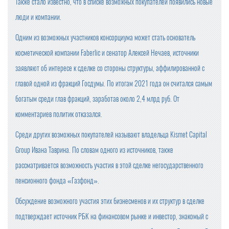
Также стало известно, что в списке возможных покупателей появились новые
люди и компании.
Одним из возможных участников консорциума может стать основатель
косметической компании Faberlic и сенатор Алексей Нечаев, источники
заявляют об интересе к сделке со стороны структуры, аффилированной с
главой одной из фракций Госдумы. По итогам 2021 года он считался самым
богатым среди глав фракций, заработав около 2,4 млрд руб. От
комментариев политик отказался.
Среди других возможных покупателей называют владельца Kismet Capital
Group Ивана Таврина. По словам одного из источников, также
рассматривается возможность участия в этой сделке негосударственного
пенсионного фонда «Газфонд».
Обсуждение возможного участия этих бизнесменов и их структур в сделке
подтверждает источник РБК на финансовом рынке и инвестор, знакомый с