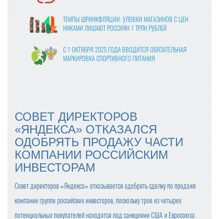
ТЕМПЫ ШРИНКФЛЯЦИИ: УЛОВКИ МАГАЗИНОВ С ЦЕН
НИКАМИ ЛИШАЮТ РОССИЯН 1 ТРЛН РУБЛЕЙ
С 1 ОКТЯБРЯ 2025 ГОДА ВВОДИТСЯ ОБЯЗАТЕЛЬНАЯ
МАРКИРОВКА СПОРТИВНОГО ПИТАНИЯ
ВЛАСТИ УТВЕРДИЛИ ФИНАЛЬНЫЕ ПРАВКИ В ЗАКОНО
ПРОЕКТ О ЦИФРОВЫХ ПЛАТФОРМАХ
МОЛОКО В КАЖДОМ ВОСЬМОМ ЧЕКЕ: «ПЯТЁРОЧКА»
СОВЕТ ДИРЕКТОРОВ
ОТМЕЧАЕТ РОСТ ПРОДАЖ МОЛОЧНОЙ ПРОДУКЦИИ
«ЯНДЕКСА» ОТКАЗАЛСЯ
ОДОБРЯТЬ ПРОДАЖУ ЧАСТИ
ПРОДАЖИ ГОТОВОЙ ЕДЫ В КРУПНЫХ СЕТЯХ ВЫРОСЛ
И НА 24% В 2024 ГОДУ
КОМПАНИИ РОССИЙСКИМ
ИНВЕСТОРАМ
ОПТОВЫЕ ЦЕНЫ НА ЯЙЦА СНИЗИЛИСЬ НА 13-17%
Совет директоров «Яндекса» отказывается одобрять сделку по продаже
компании группе российских инвесторов, поскольку трое из четырех
С ПРАЗДНИКОМ ВЕСНЫ, ДОРОГИЕ ЖЕНЩИНЫ!
потенциальных покупателей находятся под санкциями США и Евросоюза.