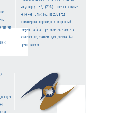
могут вернуть НДС (20%) с покупок на сумму
тво
не менее 10 тыс. руб. На 2021 год
ить
запланирован переход на электронный
, что это
документооборот при передаче чеков для
компенсации, соответствующий закон был
ию с
принят в июне.
ան
к) —
ладающая
ом
ов, а