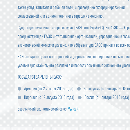
также услуг, капитала и рабочей силы, и проведение скоординированной,
согласованной или единой политики в отраслях экономики.
Существует путаница в аббревиатурах (ЕАЭС или ЕврАзЭС). ЕврАзЭС — Ев
предшествующей ЕАЭС интеграционной организацией, упразднённой в связи
экономической комиссии указано, что аббревиатура ЕАЭС принята во всех
ЕАЭС создан в целях всесторонней модернизации, кооперации и повышения
условий для стабильного развития в интересах повышения жизненного уровн
ГОСУДАРСТВА-ЧЛЕНЫ ЕАЭС:
Армения (со 2 января 2015 года)
Белоруссия (с 1 января 2015 г
Киргизия (с 12 августа 2015 года)
Россия (с 1 января 2015 года)
Евразийский экономический союз:
сайт
.