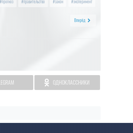
прогноз
правительство
закон
эксперимент
Вперёд
LEGRAM
ОДНОКЛАССНИКИ