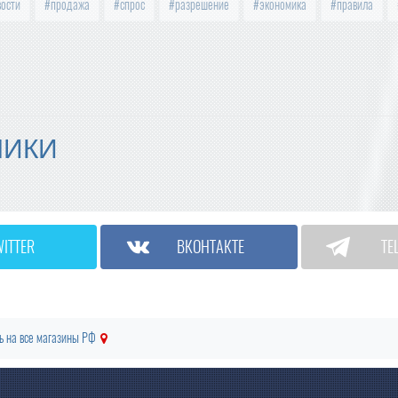
вости
продажа
спрос
разрешение
экономика
правила
МИКИ
WITTER
ВКОНТАКТЕ
TE
ь на все магазины РФ