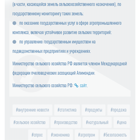
(в части, касающейся земель сельскохозяйственного назначения), по
государственному мониторингу таких земель;
по оказанию государственных услуг в сфере агропромышленного
комплекса, включая устойчивое развитие сельских территорий;
по управлению государственным имуществом на
подведомственных предприятиях и учреждениях.
Министерство сельского хозяйства РФ является членом Международной
федерации пчеловодческих ассоциаций Апимондии.
Министерство сельского созяйства РФ:
сайт
.
внутренние новости
статистика
продукты
продажа
сельское хозяйство
производство
натуральный
цена
спрос
экономика
агропром
безопасность