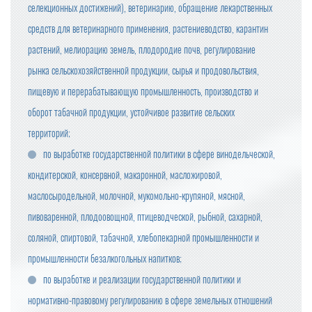
селекционных достижений), ветеринарию, обращение лекарственных
средств для ветеринарного применения, растениеводство, карантин
растений, мелиорацию земель, плодородие почв, регулирование
рынка сельскохозяйственной продукции, сырья и продовольствия,
пищевую и перерабатывающую промышленность, производство и
оборот табачной продукции, устойчивое развитие сельских
территорий;
по выработке государственной политики в сфере винодельческой,
кондитерской, консервной, макаронной, масложировой,
маслосыродельной, молочной, мукомольно-крупяной, мясной,
пивоваренной, плодоовощной, птицеводческой, рыбной, сахарной,
соляной, спиртовой, табачной, хлебопекарной промышленности и
промышленности безалкогольных напитков;
по выработке и реализации государственной политики и
нормативно-правовому регулированию в сфере земельных отношений