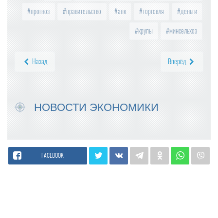
прогноз
правительство
апк
торговля
деньги
крупы
минсельхоз
Назад
Вперёд
НОВОСТИ ЭКОНОМИКИ
FACEBOOK