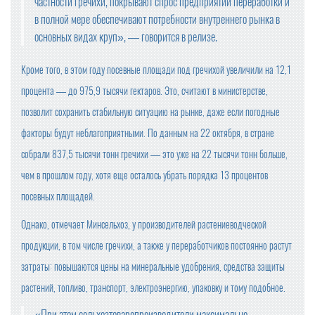
частности гречихи, покрывают спрос предприятий переработки и
в полной мере обеспечивают потребности внутреннего рынка в
основных видах круп», — говорится в релизе.
Кроме того, в этом году посевные площади под гречихой увеличили на 12,1
процента — до 975,9 тысячи гектаров. Это, считают в министерстве,
позволит сохранить стабильную ситуацию на рынке, даже если погодные
факторы будут неблагоприятными. По данным на 22 октября, в стране
собрали 837,5 тысячи тонн гречихи — это уже на 22 тысячи тонн больше,
чем в прошлом году, хотя еще осталось убрать порядка 13 процентов
посевных площадей.
Однако, отмечает Минсельхоз, у производителей растениеводческой
продукции, в том числе гречихи, а также у переработчиков постоянно растут
затраты: повышаются цены на минеральные удобрения, средства защиты
растений, топливо, транспорт, электроэнергию, упаковку и тому подобное.
«При этом сельхозтоваропроизводители максимально