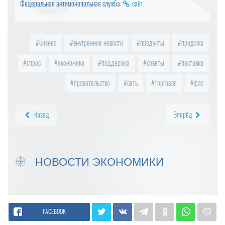
Федеральная антимонопольная служба:
сайт
.
бизнес
внутренние новости
продукты
продажа
спрос
экономика
поддержка
советы
поставка
правительство
сеть
торговля
фас
Назад
Вперёд
НОВОСТИ ЭКОНОМИКИ
FACEBOOK