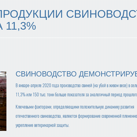
ПРОДУКЦИИ СВИНОВОДС
 11,3%
СВИНОВОДСТВО ДЕМОНСТРИРУ
В январе-апреле 2020 года производство свиней (на убой в живом весе) в сел
11,3% или 150 тыс. тонн больше показателя за аналогичный период прошлого
Ключевыми факторами, определяющими положительную динамику развития
отечественного свиноводства, являются формирование современной племенно
укрепление ветеринарной защиты.