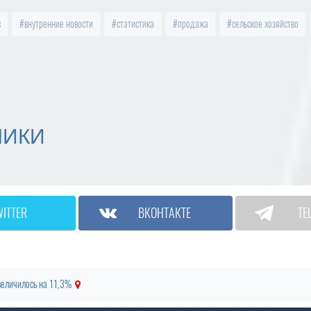
с
внутренние новости
статистика
продажа
сельское хозяйство
МИКИ
WITTER
ВКОНТАКТЕ
TE
величилось на 11,3%