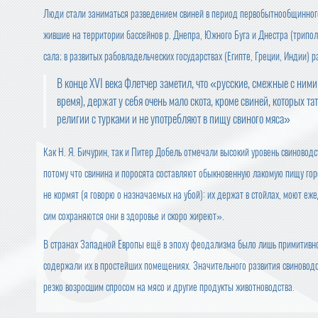
Люди стали заниматься разведением свиней в период первобытнообщинного 
жившие на территории бассейнов р. Днепра, Южного Буга и Днестра (трипол
сала; в развитых рабовладельческих государствах (Египте, Греции, Индии) 
В конце XVI века Флетчер заметил, что «русские, смежные с ним
время), держат у себя очень мало скота, кроме свиней, которых та
религии с турками и не употребляют в пищу свиного мяса»
Как Н. Я. Бичурин, так и Питер Добель отмечали высокий уровень свиноводс
потому что свинина и поросята составляют обыкновенную лакомую пищу го
не кормят (я говорю о назначаемых на убой): их держат в стойлах, моют еже
сим сохраняются они в здоровье и скоро жиреют».
В странах Западной Европы ещё в эпоху феодализма было лишь примитивное
содержали их в простейших помещениях. Значительного развития свиноводст
резко возросшим спросом на мясо и другие продукты животноводства.