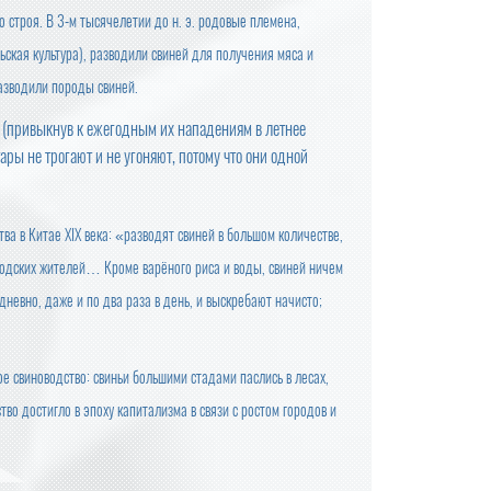
строя. В 3-м тысячелетии до н. э. родовые племена,
ьская культура), разводили свиней для получения мяса и
разводили породы свиней.
и (привыкнув к ежегодным их нападениям в летнее
тары не трогают и не угоняют, потому что они одной
тва в Китае XIX века: «разводят свиней в большом количестве,
родских жителей… Кроме варёного риса и воды, свиней ничем
дневно, даже и по два раза в день, и выскребают начисто;
 свиноводство: свиньи большими стадами паслись в лесах,
во достигло в эпоху капитализма в связи с ростом городов и