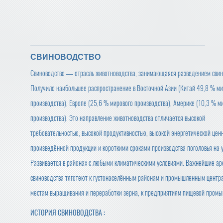
СВИНОВОДСТВО
Свиноводство — отрасль животноводства, занимающаяся разведением свин
Получило наибольшее распространение в Восточной Азии (Китай 49,8 % ми
производства), Европе (25,6 % мирового производства), Америке (10,3 % м
производства). Это направление животноводства отличается высокой
требовательностью, высокой продуктивностью, высокой энергетической цен
произведённой продукции и короткими сроками производства поголовья на 
Развивается в районах с любыми климатическими условиями. Важнейшие а
свиноводства тяготеют к густонаселённым районам и промышленным центра
местам выращивания и переработки зерна, к предприятиям пищевой промы
ИСТОРИЯ СВИНОВОДСТВА :