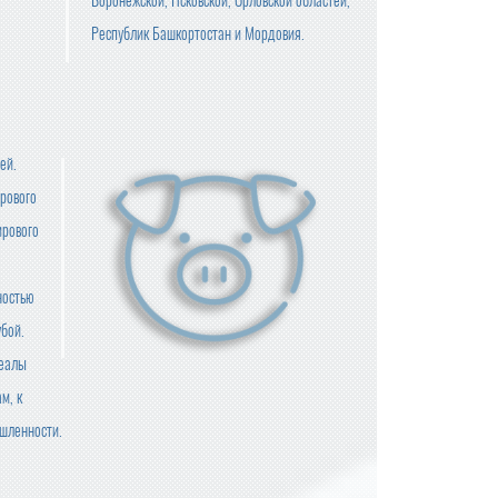
Воронежской, Псковской, Орловской областей,
Республик Башкортостан и Мордовия.
ей.
рового
ирового
ностью
убой.
реалы
м, к
шленности.