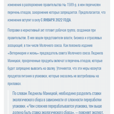
изменения в распоряжение правительства № 1589-р, в нем перечислен
перечень отходов, захоронение которых запрещается. Предполагается, что
изменения вступят в силу
С ЯНВАРЯ 2022 ГОДА
.
Поправки в нормативный акт готовит рабочая группа, созданная при
правительстве. В нее вошли представители власти, бизнеса и отраслевых
ассоциаций, в том числе Молочного союза. Как пояснила изданию
«Ветеринария и жизнь» председатель совета Молочного союза Людмила
Маницкая, просроченные продукты включат в перечень отходов, которые
будет запрещено вывозить на свалку. Уточняется, что эти меры коснутся
продуктов питания в упаковках, которые оказались не востребованы на
прилавках.
По словам Людмилы Маницкой, необходимо разделить ставки
экологического сбора в зависимости от сложности переработки
упаковки. «Чем сложнее перерабатывается упаковка, тем выше
должна быть ставка экологического сбора», – поясняет эксперт.