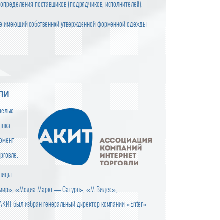
 определения поставщиков (подрядчиков, исполнителей).
 не имеющий собственной утвержденной форменной одежды
ЛИ
 целью
ынка
момент
рговле.
ницы:
ий мир», «Медиа Маркт — Сатурн», «М.Видео»,
 АКИТ был избран генеральный директор компании «Enter»