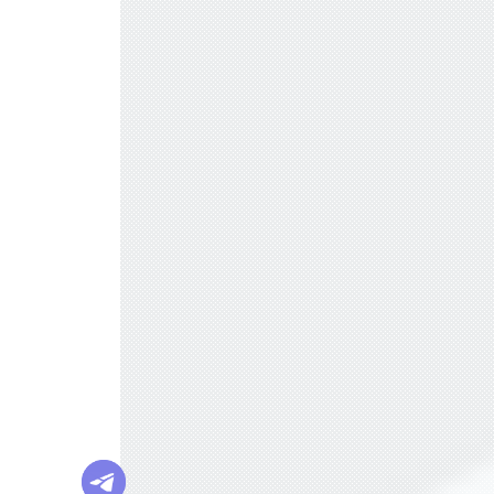
С 1 ЯНВАРЯ СУЩЕСТВЕННО ПОДОРО
ЖАЕТ АЛКОГОЛЬ (ВЕСЬ)
ГОДОВАЯ ИНФЛЯЦИЯ В НОЯБРЕ УСК
ОРИЛАСЬ
ГРЕЧКА, ЧАЙ И САХАР ПОДЕШЕВЕЛИ
В НОЯБРЕ
ВСЕМИРНАЯ РАСПРОДАЖА: КАК 11.1
1 СТАЛ ДНЕМ ШОПИНГА?
ИДЕЯ ПРЕДЕЛЬНЫХ ЦЕН НА ПРОДУК
ТЫ НЕ ОДОБРЕНА ВЛАСТЯМИ
OZON ПРИОСТАНОВИЛ ОПЛАТУ ПРИ
ПОЛУЧЕНИИ
БАЗОВЫЕ ПРОДУКТЫ В ТОРГОВЫХ С
ЕТЯХ ПОДЕШЕВЕЛИ В СЕНТЯБРЕ НА 1,