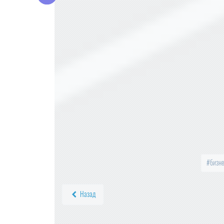
2%
ЦЕНЫ НА ПРОДУКТЫ В КРУПНЕЙШИ
Х ТОРГОВЫХ СЕТЯХ ПРОВЕРИТ ФАС
ПРОВОДИТЬ ВНЕЗАПНЫЕ ПРОВЕРКИ
ОБЩЕПИТА И ПРОДАВЦОВ БУДЕТ РО
СПОТРЕБНАДЗОР
КОМПАНИЯ «ЯНДЕКС МАРКЕТ» ЗАРЕ
ГИСТРИРОВАЛА НОВЫЙ ТОРГОВЫЙ З
НАК
МИНПРОМТОРГ РОССИИ УТВЕРДИЛ И
ЗМЕНЕНИЯ В ПЕРЕЧЕНЬ ПРОДУКЦИИ
ДЛЯ ПАРАЛЛЕЛЬНОГО ИМПОРТА
бизне
Назад