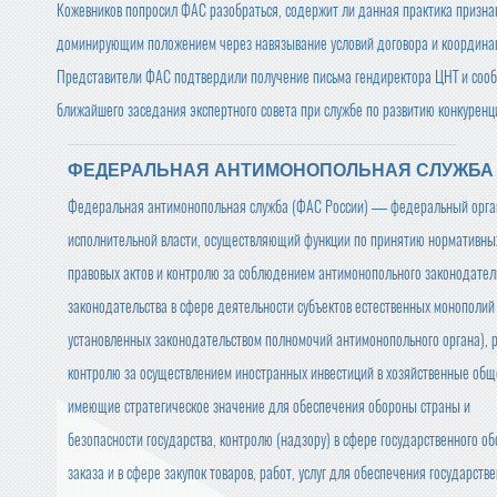
Кожевников попросил ФАС разобраться, содержит ли данная практика призна
доминирующим положением через навязывание условий договора и координац
Представители ФАС подтвердили получение письма гендиректора ЦНТ и сообщ
ближайшего заседания экспертного совета при службе по развитию конкуренц
ФЕДЕРАЛЬНАЯ АНТИМОНОПОЛЬНАЯ СЛУЖБА
Федеральная антимонопольная служба (ФАС России) — федеральный орга
исполнительной власти, осуществляющий функции по принятию нормативны
правовых актов и контролю за соблюдением антимонопольного законодател
законодательства в сфере деятельности субъектов естественных монополий 
установленных законодательством полномочий антимонопольного органа), 
контролю за осуществлением иностранных инвестиций в хозяйственные общ
имеющие стратегическое значение для обеспечения обороны страны и
безопасности государства, контролю (надзору) в сфере государственного о
заказа и в сфере закупок товаров, работ, услуг для обеспечения государств