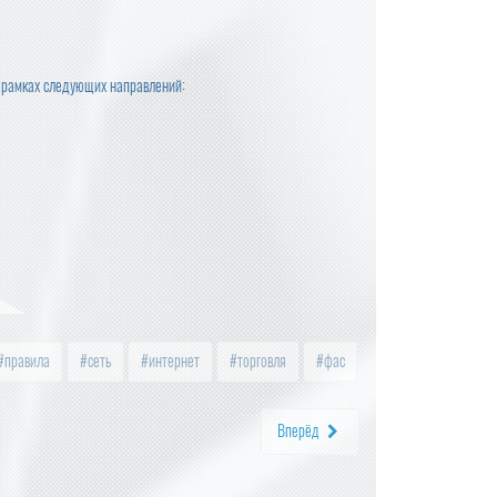
в рамках следующих направлений:
правила
сеть
интернет
торговля
фас
Вперёд