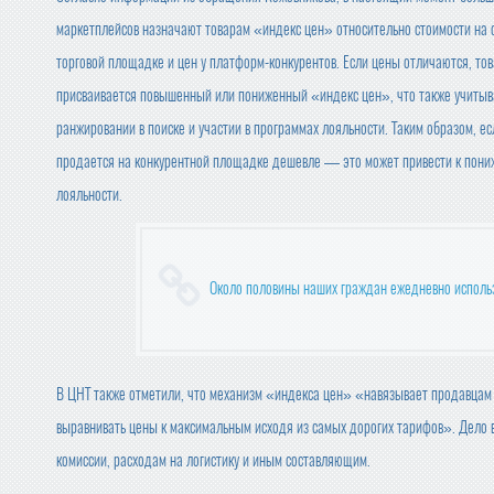
маркетплейсов назначают товарам «индекс цен» относительно стоимости на 
торговой площадке и цен у платформ-конкурентов. Если цены отличаются, то
присваивается повышенный или пониженный «индекс цен», что также учитыв
ранжировании в поиске и участии в программах лояльности. Таким образом, ес
продается на конкурентной площадке дешевле — это может привести к пони
лояльности.
Около половины наших граждан ежедневно исполь
В ЦНТ также отметили, что механизм «индекса цен» «навязывает продавцам
выравнивать цены к максимальным исходя из самых дорогих тарифов». Дело 
комиссии, расходам на логистику и иным составляющим.