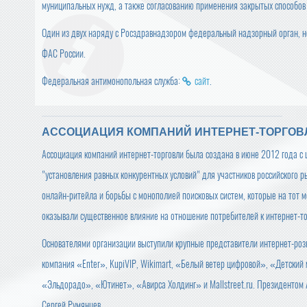
муниципальных нужд, а также согласованию применения закрытых способов
Один из двух наряду с Росздравнадзором федеральный надзорный орган,
ФАС России.
Федеральная антимонопольная служба:
сайт
.
АССОЦИАЦИЯ КОМПАНИЙ ИНТЕРНЕТ-ТОРГОВ
Ассоциация компаний интернет-торговли была создана в июне 2012 года с
"установления равных конкурентных условий" для участников российского р
онлайн-ритейла и борьбы с монополией поисковых систем, которые на тот 
оказывали существенное влияние на отношение потребителей к интернет-то
Основателями организации выступили крупные представители интернет-роз
компания «Enter», KupiVIP, Wikimart, «Белый ветер цифровой», «Детск
«Эльдорадо», «Ютинет», «Авирса Холдинг» и Mallstreet.ru. Президентом
Сергей Румянцев.