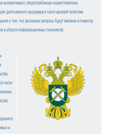
ки коллективного злоупотребления маркетплейсами
ию деятельности продавцов в части ценовой политики.
или о том, что указанные вопросы будут внесены в повестку
ии в области информационных технологий.
н
х
ьства,
(в части
рекламы,
ества,
боронного
енных и